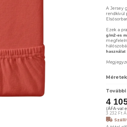
A Jersey 
rendkívül
Elsősorba
Ezek a pr
g/m2-es m
megfeleln
hálószobád
használat 
Megjegyzés
Méretek
További
4 105
3 232 Ft Á
Száll