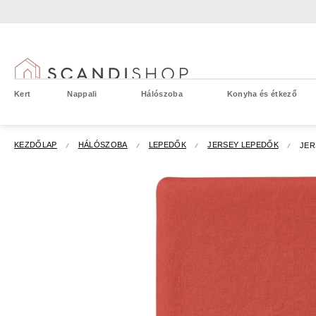
Ugrás
a
fő
tartalomhoz
Kert
Nappali
Hálószoba
Konyha és étkező
KEZDŐLAP
HÁLÓSZOBA
LEPEDŐK
JERSEY LEPEDŐK
JER