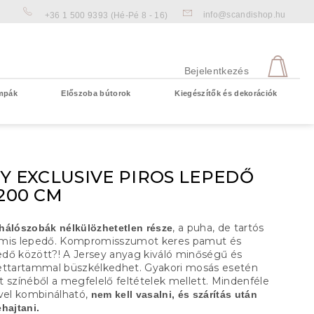
info@scandishop.hu
+36 1 500 9393
(Hé-Pé 8 - 16)
KOS
Bejelentkezés
mpák
Előszoba bútorok
Kiegészítők és dekorációk
Üres kosár
Y EXCLUSIVE PIROS LEPEDŐ
 200 CM
, a puha, de tartós
hálószobák nélkülözhetetlen része
umis lepedő. Kompromisszumot keres pamut és
pedő között?! A Jersey anyag kiváló minőségű és
ettartammal büszkélkedhet. Gyakori mosás esetén
t színéből a megfelelő feltételek mellett. Mindenféle
el kombinálható,
nem kell vasalni, és szárítás után
hajtani.