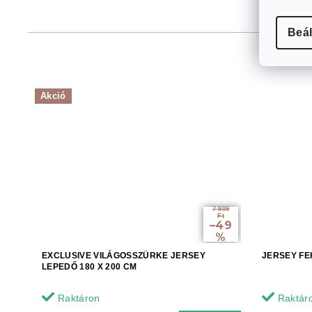
Beál
Akció
7 909
Ft
–49
%
EXCLUSIVE VILÁGOSSZÜRKE JERSEY
JERSEY FE
LEPEDŐ 180 X 200 CM
Raktáron
Raktár