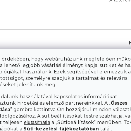
A tétel el
 érdekében, hogy webáruházunk megfelelően műkö
a lehető legjobb vásárlási élményt kapja, sütiket és h
ológiákat használunk. Ezek segítségével elemezzük a
K
tottságot, személyre szabjuk a tartalmat és releváns
téseket jelenítünk meg.
dalunk használatával kapcsolatos információkat
tunk hirdetési és elemző partnereinkkel. A „
Összes
” gombra kattintva Ön hozzájárul minden választ
adása
eldolgozásához.
A sütibeállításokat
testre szabhatja, va
t teljesen
a „Sütibeállítások” menüben. To
elutasíthatja
mációkat a
Süti-kezelési tájékoztatóban
talál.