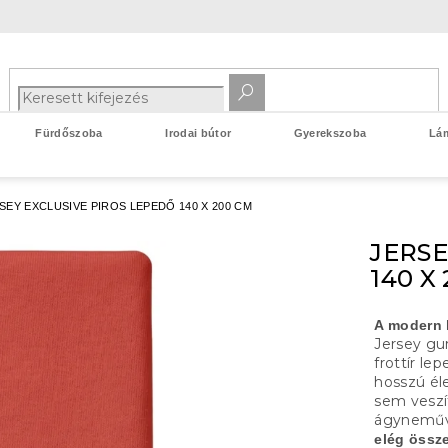
Fürdőszoba
Irodai bútor
Gyerekszoba
Lá
SEY EXCLUSIVE PIROS LEPEDŐ 140 X 200 CM
JERSE
140 X
A modern 
Jersey g
frottír le
hosszú él
sem veszí
ágyneműv
elég össze