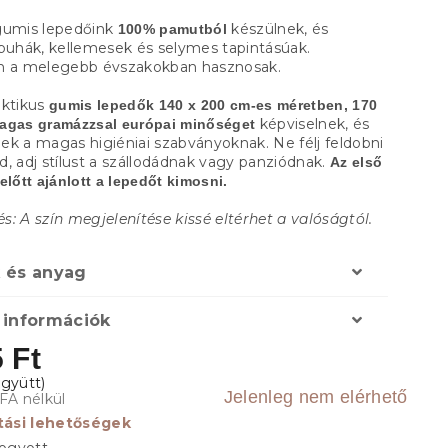
gumis lepedőink
készülnek, és
100% pamutból
 puhák, kellemesek és selymes tapintásúak.
n a melegebb évszakokban hasznosak.
aktikus
gumis lepedők
140 x 200 cm-es méretben, 170
képviselnek, és
agas gramázzsal
európai minőséget
ek a magas higiéniai szabványoknak. Ne félj feldobni
, adj stílust a szállodádnak vagy panziódnak.
Az első
előtt ajánlott a lepedőt kimosni.
: A szín megjelenítése kissé eltérhet a valóságtól.
 és anyag
 információk
 Ft
Jelenleg nem elérhető
FA nélkül
ítási lehetőségek