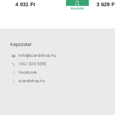
4 031 Ft
3 629 F
Kosárba
L
á
b
Kapcsolat
l
é
info
@
scandishop.hu
c
+36 1 500 9393
Facebook
scandishop.hu