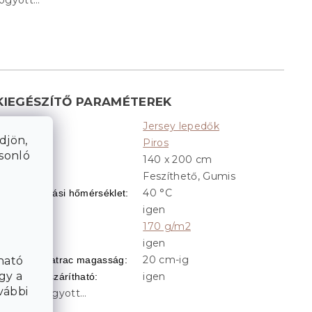
fogyott…
KIEGÉSZÍTŐ PARAMÉTEREK
Jersey lepedők
Kategória
:
djön,
Piros
Színek
:
asonló
140 x 200 cm
Méret
:
Feszíthető, Gumis
ialakítás
:
40 °C
Ajánlott mosási hőmérséklet
:
igen
Feszíthető
:
170 g/m2
Grammsúly
:
igen
Gumis
:
20 cm-ig
Optimális matrac magasság
:
ható
gy a
igen
Szárítóban szárítható
:
vábbi
A tétel elfogyott…