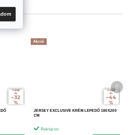
adom
Akció
Követke
termék
7 909
7 909
Ft
Ft
–32
–44
%
%
EDŐ
JERSEY EXCLUSIVE KRÉM LEPEDŐ 180X200
CM
Raktáron