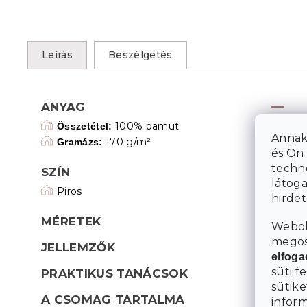
Leírás
Beszélgetés
ANYAG
100% pamut
Összetétel:
Annak
170 g/m²
Gramázs:
és Ön 
techn
SZÍN
látoga
Piros
hirde
MÉRETEK
Webol
megosz
JELLEMZŐK
elfog
süti f
PRAKTIKUS TANÁCSOK
sütike
A CSOMAG TARTALMA
infor