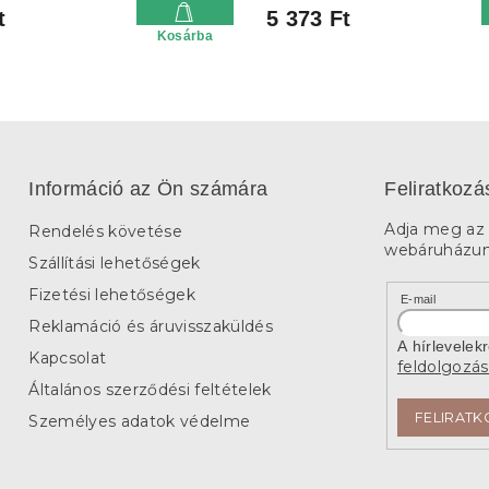
t
5 373 Ft
Kosárba
Információ az Ön számára
Feliratkozá
Adja meg az 
Rendelés követése
webáruházunk
Szállítási lehetőségek
Fizetési lehetőségek
E-mail
Reklamáció és áruvisszaküldés
A hírlevelek
Kapcsolat
feldolgozás
Általános szerződési feltételek
FELIRATK
Személyes adatok védelme