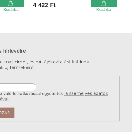
4 422 Ft
Kosárba
Kosárba
s hírlevélre
e-mail címét, és mi tájékoztatást küldünk
 új termékeiről.
a személyes adatok
re való feliratkozással egyetértek
ával
.
OZÁS