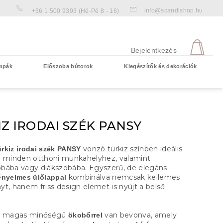
info@scandishop.hu
+36 1 500 9393
(Hé-Pé 8 - 16)
KOS
Bejelentkezés
mpák
Előszoba bútorok
Kiegészítők és dekorációk
Üres kosár
Z IRODAI SZÉK PANSY
vonzó türkiz színben ideális
rkiz irodai szék PANSY
ő minden otthoni munkahelyhez, valamint
bába vagy diákszobába. Egyszerű, de elegáns
kombinálva nemcsak kellemes
ényelmes ülőlappal
yt, hanem friss design elemet is nyújt a belső
magas minőségű
van bevonva, amely
z
ökobőrrel