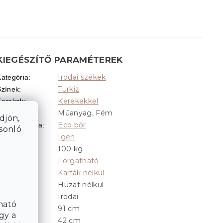
KIEGÉSZÍTŐ PARAMÉTEREK
Irodai székek
Kategória
:
Türkiz
Színek
:
Kerekekkel
Kerekek
:
Műanyag, Fém
Anyag
:
djön,
Eco bőr
Huzat anyaga
:
asonló
Igen
llítható
:
100 kg
Teherbírás
:
Forgatható
Forgatható
:
Karfák nélkül
Karfák
:
Huzat nélkül
Huzat
:
Irodai
Kinézet
:
ható
91 cm
Magasság
:
gy a
42 cm
Mélység
: