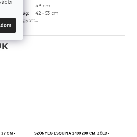
vábbi
48 cm
Szélesség
:
42 - 53 cm
Ülésmagasság
:
A tétel elfogyott…
adom
37 CM -
SZŐNYEG ESQUINA 140X200 CM, ZÖLD-