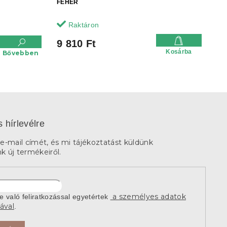
FEHÉR
Raktáron
9 810 Ft
Kosárba
Bővebben
s hírlevélre
e-mail címét, és mi tájékoztatást küldünk
 új termékeiről.
a személyes adatok
re való feliratkozással egyetértek
ával
.