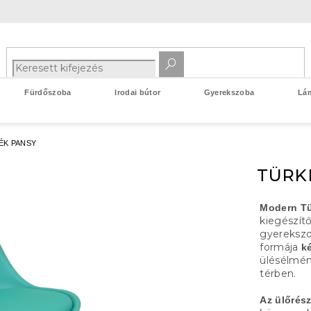
Fürdőszoba
Irodai bútor
Gyerekszoba
Lá
ÉK PANSY
TÜRKI
Modern Tü
kiegészít
gyerekszo
formája
k
ülésélmén
térben.
Az ülőrés