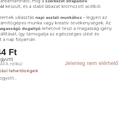
arbantartható, míg a
szerkezet
strapabíró
készült, és a stabil lábazat krómozott acélból.
ól
 remek választás
– legyen az
napi asztali munkához
számítógépes munka vagy kreatív tevékenységek. Az
lehetővé teszi a magasság igény
 magasságú dugattyú
eállítását, így támogatja az egészséges ülést és
 a nap folyamán.
4 Ft
Jelenleg nem elérhető
 ÁFA nélkül
ítási lehetőségek
fogyott…