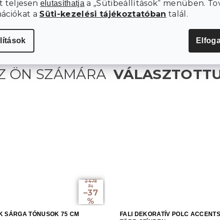
t teljesen
a „Sütibeállítások” menüben. To
elutasíthatja
mációkat a
Süti-kezelési tájékoztatóban
talál.
lítások
Elfog
2 678
Ft
–37
%
K SÁRGA TÓNUSOK 75 CM
FALI DEKORATÍV POLC ACCENTS 