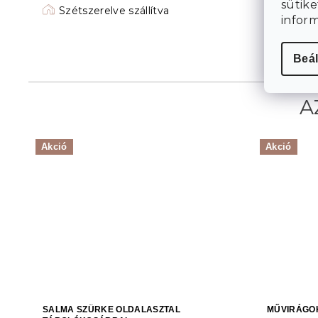
sütike
Szétszerelve szállítva
infor
Beál
Akció
Akció
SALMA SZÜRKE OLDALASZTAL
MŰVIRÁGO