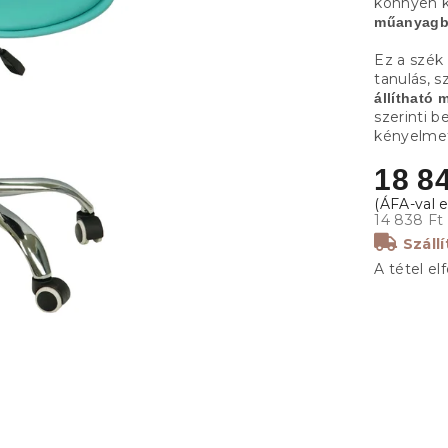
könnyen k
műanyagb
Ez a szék
tanulás, 
állítható
szerinti b
kényelmet
18 84
14 838 Ft
Száll
A tétel el