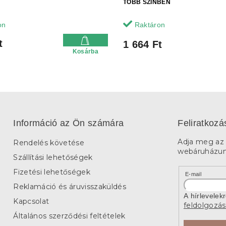
TÖBB SZÍNBEN
on
Raktáron
t
1 664 Ft
Kosárba
Információ az Ön számára
Feliratkozá
Adja meg az 
Rendelés követése
webáruházunk
Szállítási lehetőségek
Fizetési lehetőségek
E-mail
Reklamáció és áruvisszaküldés
A hírlevelek
Kapcsolat
feldolgozás
Általános szerződési feltételek