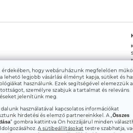
 érdekében, hogy webáruházunk megfelelően műkö
a lehető legjobb vásárlási élményt kapja, sütiket és h
Á
ológiákat használunk. Ezek segítségével elemezzük a
tottságot, személyre szabjuk a tartalmat és releváns
téseket jelenítünk meg.
dalunk használatával kapcsolatos információkat
tunk hirdetési és elemző partnereinkkel. A „
Összes
” gombra kattintva Ön hozzájárul minden választ
adása
eldolgozásához.
A sütibeállításokat
testre szabhatja, va