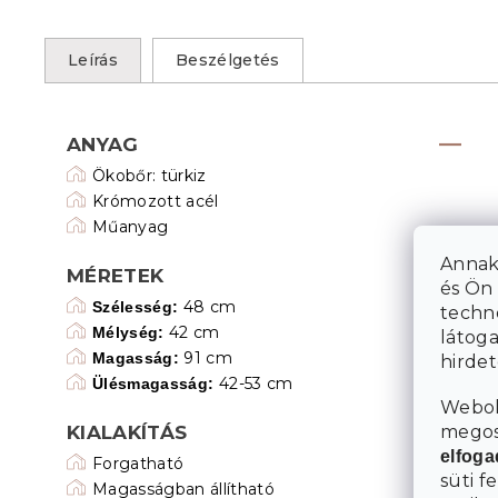
Leírás
Beszélgetés
ANYAG
Ökobőr: türkiz
Krómozott acél
Műanyag
Annak
MÉRETEK
és Ön 
48 cm
Szélesség:
techn
42 cm
Mélység:
látoga
91 cm
Magasság:
hirde
42-53 cm
Ülésmagasság:
Webol
megosz
KIALAKÍTÁS
elfog
Forgatható
süti f
Magasságban állítható