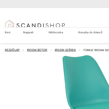
Ugrás
a
fő
tartalomhoz
Kert
Nappali
Hálószoba
Konyha és étkező
KEZDŐLAP
IRODAI BÚTOR
IRODAI SZÉKEK
TÜRKIZ IRODAI SZ