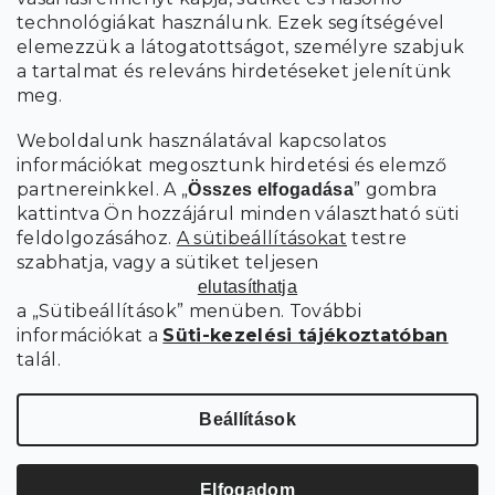
adatok feldolgozásával
.
technológiákat használunk. Ezek segítségével
elemezzük a látogatottságot, személyre szabjuk
FELIRATKOZÁS
a tartalmat és releváns hirdetéseket jelenítünk
meg.
Weboldalunk használatával kapcsolatos
információkat megosztunk hirdetési és elemző
partnereinkkel. A „
” gombra
Összes elfogadása
kattintva Ön hozzájárul minden választható süti
feldolgozásához.
A sütibeállításokat
testre
szabhatja, vagy a sütiket teljesen
elutasíthatja
a „Sütibeállítások” menüben. További
információkat a
Süti-kezelési tájékoztatóban
talál.
Süti
Copyright 2026
SCANDIshop.hu
. Minden jog fenntartva.
beállítások szerkesztése
Beállítások
Shoptet Premium készítette
Elfogadom