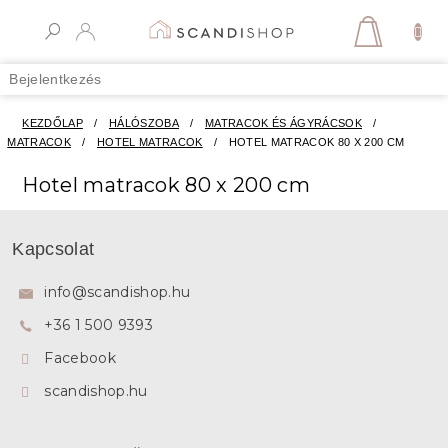
Ugrás
a
KOSÁR
fő
tartalomhoz
Bejelentkezés
KEZDŐLAP
/
HÁLÓSZOBA
/
MATRACOK ÉS ÁGYRÁCSOK
/
MATRACOK
/
HOTEL MATRACOK
/
HOTEL MATRACOK 80 X 200 CM
Hotel matracok 80 x 200 cm
L
á
Kapcsolat
b
l
info
@
scandishop.hu
é
+36 1 500 9393
c
Facebook
scandishop.hu