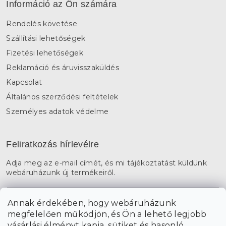
Információ az Ön számára
Rendelés követése
Szállítási lehetőségek
Fizetési lehetőségek
Reklamáció és áruvisszaküldés
Kapcsolat
Általános szerződési feltételek
Személyes adatok védelme
Feliratkozás hírlevélre
Adja meg az e-mail címét, és mi tájékoztatást küldünk
webáruházunk új termékeiről.
E-mail
Annak érdekében, hogy webáruházunk
megfelelően működjön, és Ön a lehető legjobb
a személyes
A hírlevelekre való feliratkozással egyetértek
vásárlási élményt kapja, sütiket és hasonló