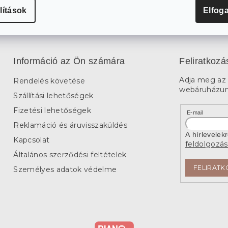
lítások
Elfog
L
i
s
t
a
Információ az Ön számára
Feliratkozá
i
r
Adja meg az 
Rendelés követése
á
webáruházunk
n
Szállítási lehetőségek
y
í
Fizetési lehetőségek
E-mail
t
Reklamáció és áruvisszaküldés
á
A hírlevelek
s
Kapcsolat
feldolgozás
e
Általános szerződési feltételek
l
e
FELIRATK
Személyes adatok védelme
m
e
i