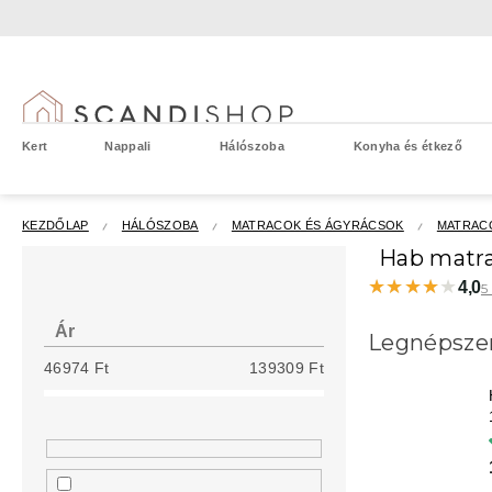
Ugrás
a
fő
tartalomhoz
Kert
Nappali
Hálószoba
Konyha és étkező
KEZDŐLAP
HÁLÓSZOBA
MATRACOK ÉS ÁGYRÁCSOK
MATRAC
O
Hab matra
l
★★★★★
★★★★★
4,0
5
d
a
Ár
Legnépsze
l
46974
Ft
139309
Ft
s
ó
p
a
n