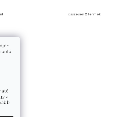
összesen
termék
nt
2
djön,
asonló
ható
gy a
vábbi