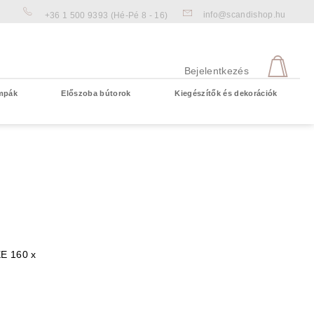
info@scandishop.hu
+36 1 500 9393
(Hé-Pé 8 - 16)
KOS
Bejelentkezés
mpák
Előszoba bútorok
Kiegészítők és dekorációk
Üres kosár
E 160 x