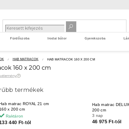
Fürdőszoba
Irodai bútor
Gyerekszoba
Lá
OK
HAB MATRACOK
HAB MATRACOK 160 X 200 CM
cok 160 x 200 cm
 vélemény
rűbb termékek
Hab matrac ROYAL 21 cm
Hab matrac DELUX
160 x 200 cm
200 cm
3 nap
Raktáron
46 975 Ft-tól
133 440 Ft-tól