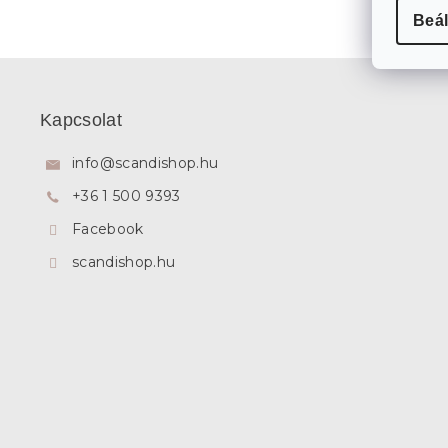
Beál
L
á
b
Kapcsolat
l
é
info
@
scandishop.hu
c
+36 1 500 9393
Facebook
scandishop.hu