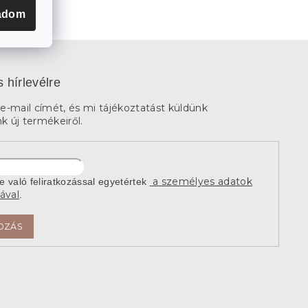
adom
s hírlevélre
e-mail címét, és mi tájékoztatást küldünk
 új termékeiről.
a személyes adatok
re való feliratkozással egyetértek
ával
.
OZÁS