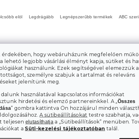
lcsóbb elöl
Legdrágább
Legnépszerűbb termékek
ABC szeri
 érdekében, hogy webáruházunk megfelelően műkö
a lehető legjobb vásárlási élményt kapja, sütiket és h
ológiákat használunk. Ezek segítségével elemezzük a
148 963
81 605 Ft
Ft
tottságot, személyre szabjuk a tartalmat és releváns
-tól akár:
-tól
–42 %
téseket jelenítünk meg.
–10 %
dalunk használatával kapcsolatos információkat
DELUXE 160 X
HAB MATRAC ROYAL 21 CM
160 X 200 CM
tunk hirdetési és elemző partnereinkkel. A „
Összes
” gombra kattintva Ön hozzájárul minden választ
adása
Raktáron
eldolgozásához.
A sütibeállításokat
testre szabhatja, va
-
133 440
t teljesen
a „Sütibeállítások” menüben. To
elutasíthatja
Ft-tól
Bővebben
mációkat a
Süti-kezelési tájékoztatóban
talál.
Bővebben