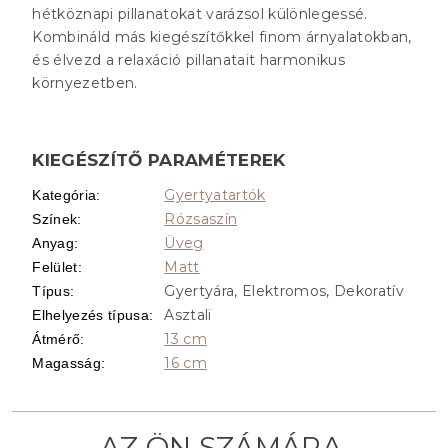
hétköznapi pillanatokat varázsol különlegessé.
Kombináld más kiegészítőkkel finom árnyalatokban,
és élvezd a relaxáció pillanatait harmonikus
környezetben.
KIEGÉSZÍTŐ PARAMÉTEREK
Gyertyatartók
Kategória
:
Rózsaszín
Színek
:
Üveg
Anyag
:
Matt
Felület
:
Gyertyára, Elektromos, Dekoratív
Típus
:
Asztali
Elhelyezés típusa
:
13 cm
Átmérő
:
16 cm
Magasság
: