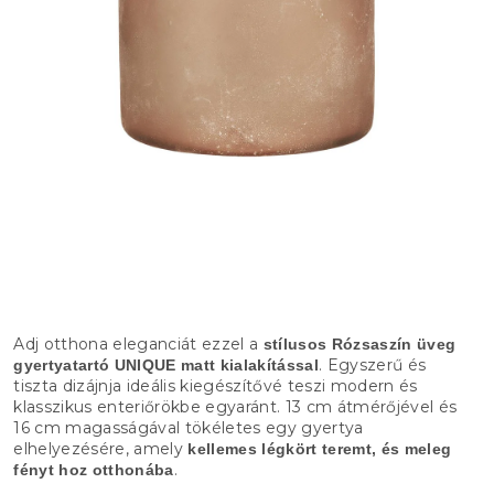
Adj otthona eleganciát ezzel a
stílusos Rózsaszín üveg
. Egyszerű és
gyertyatartó UNIQUE matt kialakítással
tiszta dizájnja ideális kiegészítővé teszi modern és
klasszikus enteriőrökbe egyaránt. 13 cm átmérőjével és
16 cm magasságával tökéletes egy gyertya
elhelyezésére, amely
kellemes légkört teremt, és meleg
.
fényt hoz otthonába