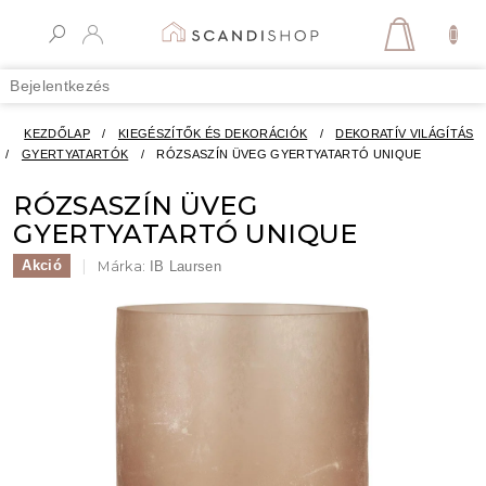
Ugrás
a
KOSÁR
fő
tartalomhoz
Bejelentkezés
KEZDŐLAP
/
KIEGÉSZÍTŐK ÉS DEKORÁCIÓK
/
DEKORATÍV VILÁGÍTÁS
/
GYERTYATARTÓK
/
RÓZSASZÍN ÜVEG GYERTYATARTÓ UNIQUE
RÓZSASZÍN ÜVEG
GYERTYATARTÓ UNIQUE
Akció
Márka:
IB Laursen