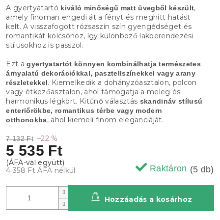
A gyertyatartó
,
kiváló minőségű matt üvegből készült
amely finoman engedi át a fényt és meghitt hatást
kelt. A visszafogott rózsaszín szín gyengédséget és
romantikát kölcsönöz, így különböző lakberendezési
stílusokhoz is passzol.
Ezt a
gyertyatartót könnyen kombinálhatja természetes
árnyalatú dekorációkkal, pasztellszínekkel vagy arany
. Kiemelkedik a dohányzóasztalon, polcon
részletekkel
vagy étkezőasztalon, ahol támogatja a meleg és
harmonikus légkört. Kitűnő választás
skandináv stílusú
enteriőrökbe, romantikus térbe vagy modern
, ahol kiemeli finom eleganciáját.
otthonokba
–22 %
7 132 Ft
5 535 Ft
Raktáron
(5 db)
4 358 Ft ÁFA nélkül
Hozzáadás a kosárhoz