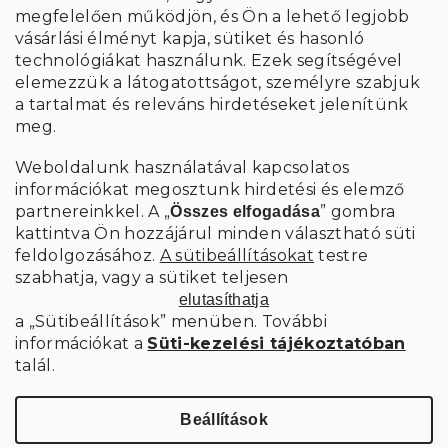
megfelelően működjön, és Ön a lehető legjobb
a személyes
A hírlevelekre való feliratkozással egyetértek
vásárlási élményt kapja, sütiket és hasonló
adatok feldolgozásával
.
technológiákat használunk. Ezek segítségével
elemezzük a látogatottságot, személyre szabjuk
FELIRATKOZÁS
a tartalmat és releváns hirdetéseket jelenítünk
meg.
Weboldalunk használatával kapcsolatos
információkat megosztunk hirdetési és elemző
partnereinkkel. A „
” gombra
Összes elfogadása
kattintva Ön hozzájárul minden választható süti
feldolgozásához.
A sütibeállításokat
testre
szabhatja, vagy a sütiket teljesen
elutasíthatja
a „Sütibeállítások” menüben. További
információkat a
Süti-kezelési tájékoztatóban
talál.
Süti
Copyright 2026
SCANDIshop.hu
. Minden jog fenntartva.
beállítások szerkesztése
Beállítások