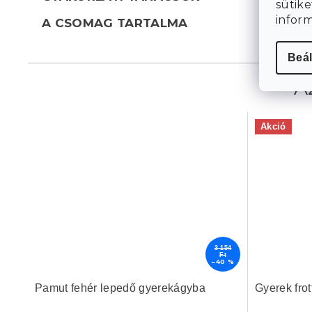
sütike
infor
A CSOMAG TARTALMA
Beál
Akció
3 154
Ft
–40 %
Pamut fehér lepedő gyerekágyba
Gyerek fro