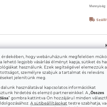
Száll
 érdekében, hogy webáruházunk megfelelően műkö
a lehető legjobb vásárlási élményt kapja, sütiket és h
ológiákat használunk. Ezek segítségével elemezzük a
tottságot, személyre szabjuk a tartalmat és releváns
K
téseket jelenítünk meg.
dalunk használatával kapcsolatos információkat
tunk hirdetési és elemző partnereinkkel. A „
Összes
” gombra kattintva Ön hozzájárul minden választ
adása
eldolgozásához.
A sütibeállításokat
testre szabhatja, va