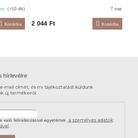
ron
(>10 db)
7 nap
2 044 Ft
Kosárba
Kosárba
s hírlevélre
e-mail címét, és mi tájékoztatást küldünk
 új termékeiről.
a személyes adatok
re való feliratkozással egyetértek
ával
.