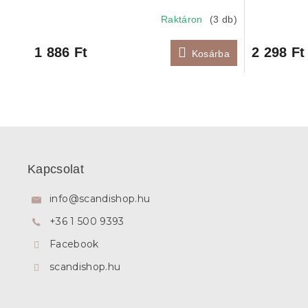
Raktáron
(3 db)
1 886 Ft
2 298 Ft
Kosárba
L
á
b
Kapcsolat
l
é
info
@
scandishop.hu
c
+36 1 500 9393
Facebook
scandishop.hu