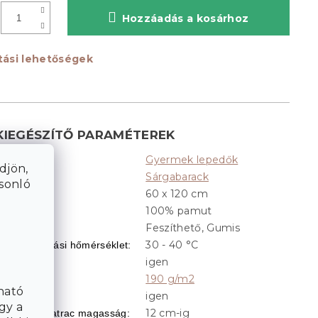
Hozzáadás a kosárhoz
ítási lehetőségek
KIEGÉSZÍTŐ PARAMÉTEREK
Gyermek lepedők
Kategória
:
djön,
Sárgabarack
Színek
:
asonló
60 x 120 cm
Méret
:
100% pamut
Anyag
:
Feszíthető, Gumis
ialakítás
:
30 - 40 °C
Ajánlott mosási hőmérséklet
:
igen
Feszíthető
:
190 g/m2
Grammsúly
:
ható
igen
Gumis
:
gy a
12 cm-ig
Optimális matrac magasság
: