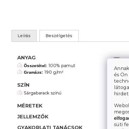
Leírás
Beszélgetés
ANYAG
100% pamut
Összetétel:
Annak
190 g/m²
Gramázs:
és Ön 
techn
SZÍN
látoga
Sárgabarack színű
hirde
Webol
MÉRETEK
megosz
JELLEMZŐK
elfog
süti f
GYAKORLATI TANÁCSOK