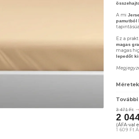
összehajt
A mi
Jers
pamutból
tapintású
Ez a prak
magas gr
magas hig
lepedőt k
Megjegyzés
Méretek
További
–
3 471 Ft
2 044
1 609 Ft 