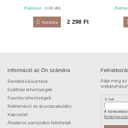
Raktáron
(>10 db)
Raktá
2 298 Ft
Kosárba
Információ az Ön számára
Feliratkozá
Adja meg az 
Rendelés követése
webáruházunk
Szállítási lehetőségek
Fizetési lehetőségek
E-mail
Reklamáció és áruvisszaküldés
A hírlevelek
Kapcsolat
feldolgozás
Általános szerződési feltételek