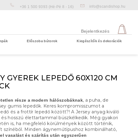
info@scandishop.hu
+36 1 500 9393
(Hé-Pé 8 - 16)
KOS
Bejelentkezés
mpák
Előszoba bútorok
Kiegészítők és dekorációk
Üres kosár
Y GYEREK LEPEDŐ 60X120 CM
CK
, a puha, de
tetlen része a modern hálószobáknak
rsey gumis lepedők. Keres kompromisszumot a
dő és a frottír lepedő között?! A Jersey anyag kiváló
és hosszú élettartammal büszkélkedik. Még gyakori
tén is, ha megfelelő körülmények között történik,
t színéből. Minden ágyneműtípushoz kombinálható,
el vasalást és szárítás után egyszerűen