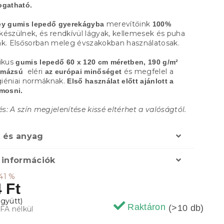
ogatható.
merevítőink
ey gumis lepedő gyerekágyba
100%
készülnek, és rendkívül lágyak, kellemesek és puha
ak. Elsősorban meleg évszakokban használatosak.
tikus
gumis lepedő
60 x 120 cm méretben, 190 g/m²
eléri
és megfelel a
amázsú
az európai minőséget
iéniai normáknak.
Első használat előtt ajánlott a
imosni.
: A szín megjelenítése kissé eltérhet a valóságtól.
 és anyag
 információk
41 %
 Ft
Raktáron
(>10 db)
ÁFA nélkül