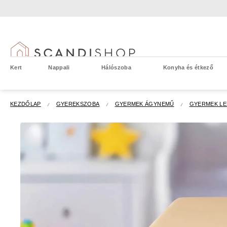
Ugrás
a
fő
tartalomhoz
Kert
Nappali
Hálószoba
Konyha és étkező
KEZDŐLAP
GYEREKSZOBA
GYERMEK ÁGYNEMŰ
GYERMEK L