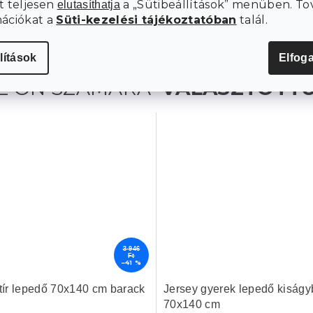
t teljesen
a „Sütibeállítások” menüben. To
elutasíthatja
mációkat a
Süti-kezelési tájékoztatóban
talál.
lítások
Elfog
3 946
Ft
–41 %
ttír lepedő 70x140 cm barack
Jersey gyerek lepedő kiságy
70x140 cm