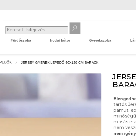
Fürdőszoba
Irodai bútor
Gyerekszoba
Lá
EPEDŐK
JERSEY GYEREK LEPEDŐ 60X120 CM BARACK
JERSE
BARA
Elengedhe
tartós Je
pamut lepe
minőségű 
mosás ese
nem veszí
nem igény