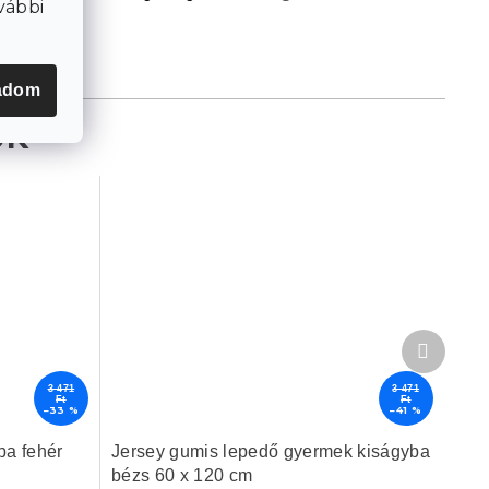
vábbi
adom
Követke
termék
3 471
3 471
Ft
Ft
–33 %
–41 %
ba fehér
Jersey gumis lepedő gyermek kiságyba
bézs 60 x 120 cm