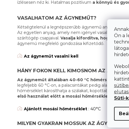
ízlésesen néz ki. Hatalmas pozitívum
a könnyű és gyo
VASALHATOM AZ ÁGYNEMŰT?
Kétségtelenül a legnépszerűbb ágynemű anyagokat, m
Annak
Az egyetlen anyag, amely nem igényel vasalást, a krep
Ön a l
szárítógép csapjaival.
Vasalja kifordítva, hogy elkerü
techno
ágynemű megfelelő gondozása kifizetődő.
látoga
hirdet
Az ágyneműt vasalni kell
Webol
HÁNY FOKON KELL KIMOSNOM AZ ÁGYNE
hirdet
kattin
Az ágyneműt általában 40-60 °C hőmérséklet-ta
sütibe
legfeljebb 60 °C-on, a palacsintákat pedig alacsonya
hőmérséklet károsíthatja a szálakat, kopottabb megjele
elutas
első használat előtt a mosási hőmérséklet min. 40
Süti-
Ajánlott mosási hőmérséklet
: 40°C
Beál
MILYEN GYAKRAN MOSSUK AZ ÁGYNEMŰT