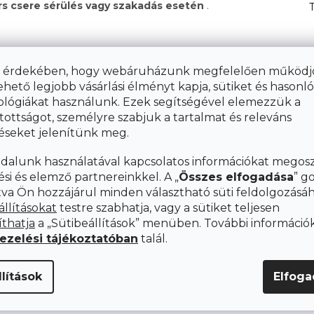
rs csere sérülés vagy szakadás esetén
.
int a pamut, pamut szatén vagy mikroszálas
vasalni kell
.
 érdekében, hogy webáruházunk megfelelően működjö
p. Az ágynemű mosása után azonnal kapcsolja ki a
ehető legjobb vásárlási élményt kapja, sütiket és hasonló
lje az anyag károsodását és a szín fakulását
. Az
lógiákat használunk. Ezek segítségével elemezzük a
tottságot, személyre szabjuk a tartalmat és releváns
éseket jelenítünk meg.
dalunk használatával kapcsolatos információkat megos
MŰT?
ési és elemző partnereinkkel. A „
Összes elfogadása
” g
tva Ön hozzájárul minden választható süti feldolgozásá
rtományban mossuk
. A fehér vagy pamut ágyneműt
állításokat
testre szabhatja, vagy a sütiket teljesen
bb hőmérsékleten kell mosni. Összességében a magas mosási
nést kölcsönözhet, vagy a színek kifakulását okozhatja.
Az
íthatja
a „Sütibeállítások” menüben. További információk
°C
.
kezelési tájékoztatóban
talál.
lítások
Elfog
?