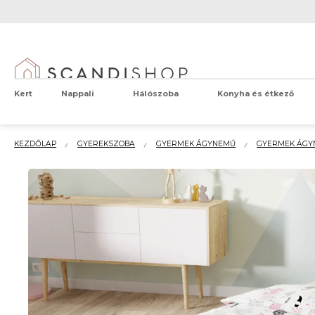
Ugrás
a
fő
tartalomhoz
Kert
Nappali
Hálószoba
Konyha és étkező
KEZDŐLAP
GYEREKSZOBA
GYERMEK ÁGYNEMŰ
GYERMEK ÁG