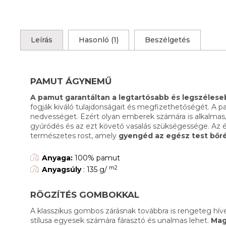
Leírás
Hasonló (1)
Beszélgetés
PAMUT ÁGYNEMŰ
A pamut garantáltan a legtartósabb és legszéle
fogják kiváló tulajdonságait és megfizethetőségét. A p
nedvességet. Ezért olyan emberek számára is alkalmas,
gyűrődés és az ezt követő vasalás szükségessége. Az 
természetes rost, amely
gyengéd az egész test bőr
Anyaga:
100% pamut
m2
Anyagsúly
: 135 g/
RÖGZÍTÉS GOMBOKKAL
A klasszikus gombos zárásnak továbbra is rengeteg h
stílusa egyesek számára fárasztó és unalmas lehet.
Mag