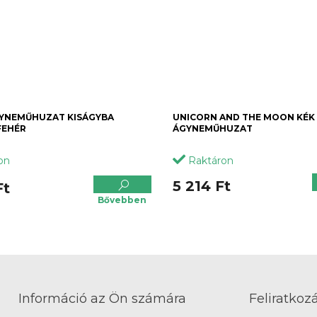
YNEMŰHUZAT KISÁGYBA
UNICORN AND THE MOON KÉK
FEHÉR
ÁGYNEMŰHUZAT
on
Raktáron
5 214 Ft
Ft
Bővebben
Információ az Ön számára
Feliratkozá