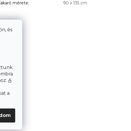
Takaró mérete
:
90 x 135 cm
n, és
ztunk
ombra
hoz.
A
at a
adom