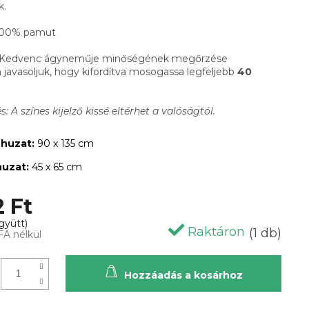
k.
00% pamut
Kedvenc ágyneműje minőségének megőrzése
javasoljuk, hogy kifordítva mosogassa legfeljebb
40
: A színes kijelző kissé eltérhet a valóságtól.
huzat:
90 x 135 cm
huzat:
45 x 65 cm
2 Ft
Raktáron
(1 db)
FA nélkül
Hozzáadás a kosárhoz