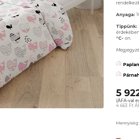
rendelkezi
Anyaga:
1
Tippünk:
érdekében 
°C-
on.
Megjegyzés
Paplan
Párna
5 92
4 663 Ft Á