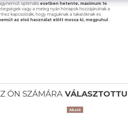
 ágyneműt optimális
esetben hetente, maximum 14
betegségek vagy a meleg nyári hónapok hozzájárulnak a
Ehhez kapcsolódik, hogy maguknak a takaróknak és
neműt az első használat előtt mossa ki, megpuhul
.
Akció