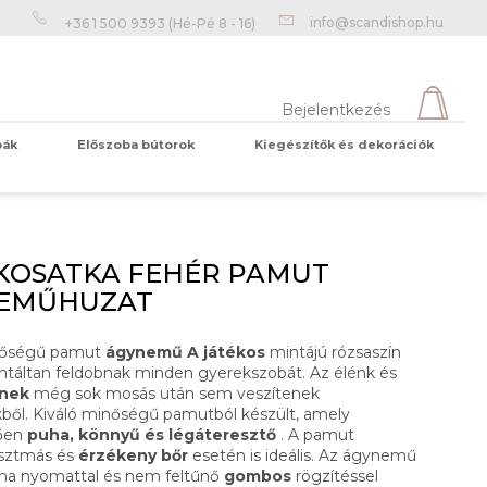
info@scandishop.hu
+36 1 500 9393
(Hé-Pé 8 - 16)
KOS
Bejelentkezés
pák
Előszoba bútorok
Kiegészítők és dekorációk
Üres kosár
 KOSATKA FEHÉR PAMUT
EMŰHUZAT
nőségű pamut
ágynemű
A játékos
mintájú rózsaszín
ntáltan feldobnak minden gyerekszobát. Az élénk és
ínek
még sok mosás után sem veszítenek
ből. Kiváló minőségű pamutból készült, amely
tően
puha, könnyű és légáteresztő
. A pamut
 asztmás és
érzékeny bőr
esetén is ideális. Az ágynemű
álna nyomattal és nem feltűnő
gombos
rögzítéssel