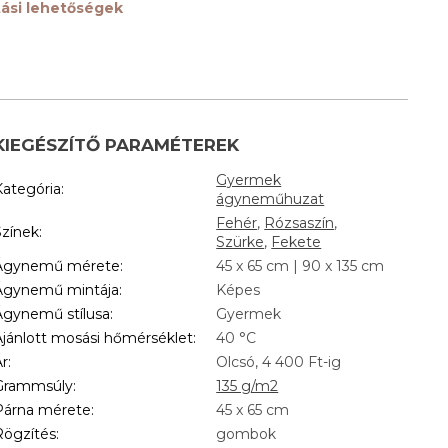
ítási lehetőségek
KIEGÉSZÍTŐ PARAMÉTEREK
Gyermek
Kategória
:
ágyneműhuzat
Fehér
,
Rózsaszín
,
Színek
:
Szürke
,
Fekete
Ágynemű mérete
:
45 x 65 cm | 90 x 135 cm
Ágynemű mintája
:
Képes
Ágynemű stílusa
:
Gyermek
Ajánlott mosási hőmérséklet
:
40 °C
Ár
:
Olcsó, 4 400 Ft-ig
Grammsúly
:
135 g/m2
Párna mérete
:
45 x 65 cm
Rögzítés
:
gombok