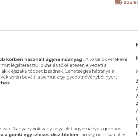
Száll
sebb körben használt ágyneműanyag
. A vásárlók értékelni
amut légáteresztő, puha és tökéletesen elvezeti a
 akik éjszaka többet izzadnak. Lehetséges hátránya a
évek során bevált, a pamut egy gyapotnövényből nyert
éhez
.
íve van. Nagyanyáink vagy anyáink hagyományos gombos
a a gomb egy ízléses díszítőelem
, amely nem karcol és