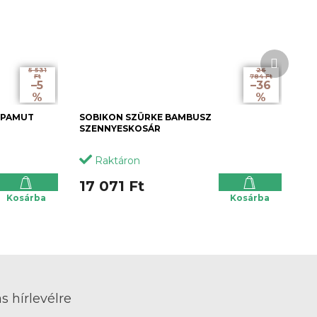
Követk
termék
5 531
26
Ft
784 Ft
–5
–36
%
%
 PAMUT
SOBIKON SZÜRKE BAMBUSZ
SZENNYESKOSÁR
Raktáron
17 071 Ft
Kosárba
Kosárba
s hírlevélre