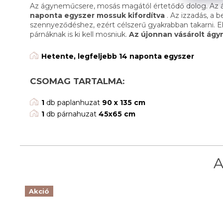
Az ágyneműcsere, mosás magától értetődő dolog. Az
naponta egyszer mossuk kifordítva
. Az izzadás, a 
szennyeződéshez, ezért célszerű gyakrabban takarni. 
párnáknak is ki kell mosniuk.
Az újonnan vásárolt ágy
Hetente, legfeljebb 14 naponta egyszer
CSOMAG TARTALMA:
1
db paplanhuzat
90 x 135 cm
1
db párnahuzat
45x65 cm
Akció