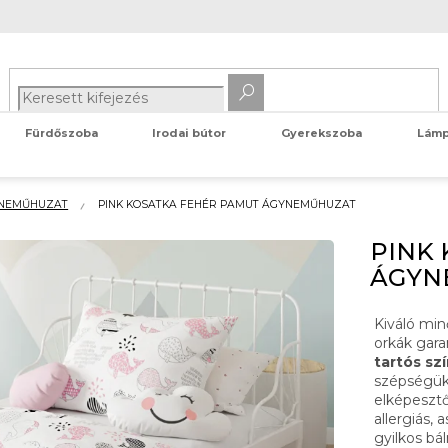
Fürdőszoba
Irodai bútor
Gyerekszoba
Lám
YNEMŰHUZAT
PINK KOSATKA FEHÉR PAMUT ÁGYNEMŰHUZAT
PINK
ÁGYN
Kiváló mi
orkák gara
tartós sz
szépségük
elképesz
allergiás,
gyilkos b