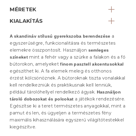
MÉRETEK
KIALAKÍTÁS
a
A skandináv stílusú gyerekszoba berendezése
egyszerűségre, funkcionalitásra és természetes
elemekre összpontosít. Használjon
semleges
mint a fehér vagy a szürke a falakon és a fő
színeket
bútorokon, amelyeket
finom pasztell akcentusokkal
egészíthet ki. A fa elemek meleg és otthonos
érzést kölcsönöznek. A bútoroknak tiszta vonalakkal
kell rendelkezniük és praktikusnak kell lenniük,
például tárolóhellyel rendelkező ágyak.
Használjon
a játékok rendezésére.
tároló dobozokat és polcokat
Egészítse ki a teret természetes anyagokkal, mint a
pamut és len, és ügyeljen a természetes fény
maximális kihasználására egyszerű világítótestekkel
kiegészítve.