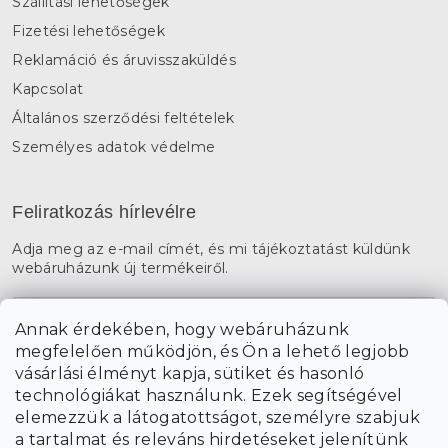
Szállítási lehetőségek
Fizetési lehetőségek
Reklamáció és áruvisszaküldés
Kapcsolat
Általános szerződési feltételek
Személyes adatok védelme
Feliratkozás hírlevélre
Adja meg az e-mail címét, és mi tájékoztatást küldünk
webáruházunk új termékeiről.
E-mail
Annak érdekében, hogy webáruházunk
megfelelően működjön, és Ön a lehető legjobb
a személyes
A hírlevelekre való feliratkozással egyetértek
vásárlási élményt kapja, sütiket és hasonló
adatok feldolgozásával
.
technológiákat használunk. Ezek segítségével
elemezzük a látogatottságot, személyre szabjuk
FELIRATKOZÁS
a tartalmat és releváns hirdetéseket jelenítünk