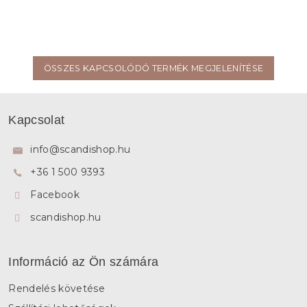
ÖSSZES KAPCSOLÓDÓ TERMÉK MEGJELENÍTÉSE
L
á
Kapcsolat
b
l
info
@
scandishop.hu
é
+36 1 500 9393
c
Facebook
scandishop.hu
Információ az Ön számára
Rendelés követése