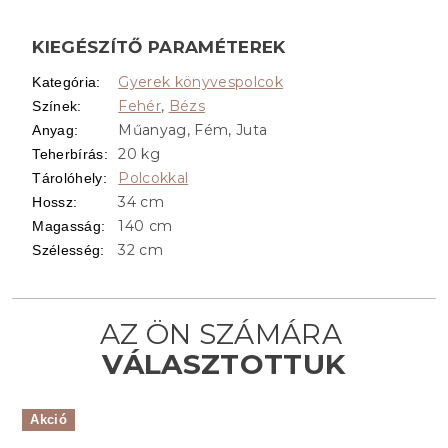
KIEGÉSZÍTŐ PARAMÉTEREK
Gyerek könyvespolcok
Kategória
:
Fehér
,
Bézs
Színek
:
Műanyag, Fém, Juta
Anyag
:
20 kg
Teherbírás
:
Polcokkal
Tárolóhely
:
34 cm
Hossz
:
140 cm
Magasság
:
32 cm
Szélesség
:
Akció