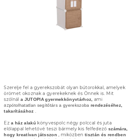
Szerelje fel a gyerekszobát olyan bútorokkal, amelyek
örömet okoznak a gyerekeknek és Önnek is. Mit
szólnál
ami
a JUTOPIA gyermekkönyvtárhoz,
az
pótolhatatlan segítőtárs a gyerekszoba
rendezéséhez,
takarításához
.
Ez
könyvespolc négy polccal és juta
a ház alakú
előlappal lehetővé teszi bármely kis felfedező
számára,
, miközben
hogy kreatívan játsszon
tisztán és rendben