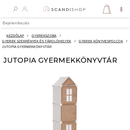
Ugrás
a
KOSÁR
fő
tartalomhoz
Bejelentkezés
KEZDŐLAP
/
GYEREKSZOBA
/
GYEREK SZEKRÉNYEK ÉS TÁROLÓHELYEK
/
GYEREK KÖNYVESPOLCOK
/
JUTOPIA GYERMEKKÖNYVTÁR
JUTOPIA GYERMEKKÖNYVTÁR