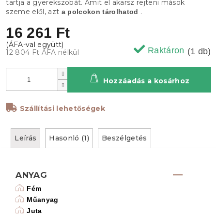
tartja a gyerekszobát. Amit el akarsz rejteni mások
szeme elől, azt
.
a polcokon tárolhatod
16 261 Ft
Raktáron
(1 db)
12 804 Ft ÁFA nélkül
Hozzáadás a kosárhoz
Szállítási lehetőségek
Leírás
Hasonló (1)
Beszélgetés
ANYAG
Fém
Műanyag
Juta