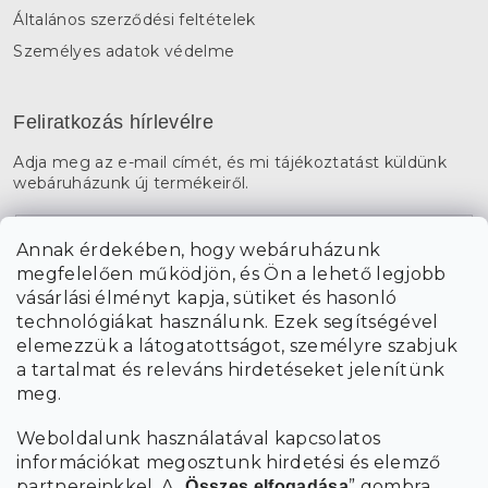
Általános szerződési feltételek
Személyes adatok védelme
Feliratkozás hírlevélre
Adja meg az e-mail címét, és mi tájékoztatást küldünk
webáruházunk új termékeiről.
E-mail
Annak érdekében, hogy webáruházunk
megfelelően működjön, és Ön a lehető legjobb
a személyes
A hírlevelekre való feliratkozással egyetértek
vásárlási élményt kapja, sütiket és hasonló
adatok feldolgozásával
.
technológiákat használunk. Ezek segítségével
elemezzük a látogatottságot, személyre szabjuk
FELIRATKOZÁS
a tartalmat és releváns hirdetéseket jelenítünk
meg.
Weboldalunk használatával kapcsolatos
információkat megosztunk hirdetési és elemző
partnereinkkel. A „
” gombra
Összes elfogadása