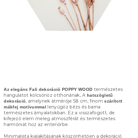
természetes
Az elegáns Fali dekoráció POPPY WOOD
hangulatot kölcsönöz otthonának
A
.
hatszögletű
, amelynek átmérője 58 cm, finom
dekoráció
szárított
lenyűgöz bézs és barna
mákfej motívummal
természetes árnyalatokban. Ez a visszafogott, de
kifejező elem meleg atmoszférát és természetes
harmóniát hoz az enteriőrbe.
Minimalista kialakításának köszönhetően a dekoráció