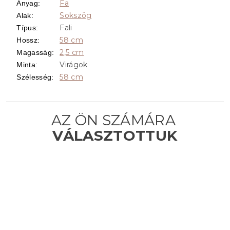
Fa
Anyag
:
Sokszög
Alak
:
Fali
Típus
:
58 cm
Hossz
:
2,5 cm
Magasság
:
Virágok
Minta
:
58 cm
Szélesség
: