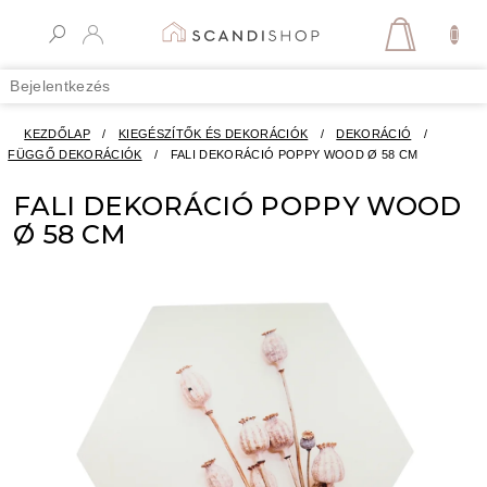
Ugrás
a
KOSÁR
fő
tartalomhoz
Bejelentkezés
KEZDŐLAP
/
KIEGÉSZÍTŐK ÉS DEKORÁCIÓK
/
DEKORÁCIÓ
/
FÜGGŐ DEKORÁCIÓK
/
FALI DEKORÁCIÓ POPPY WOOD Ø 58 CM
FALI DEKORÁCIÓ POPPY WOOD
Ø 58 CM