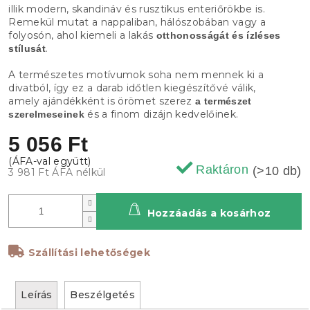
illik modern, skandináv és rusztikus enteriőrökbe is.
Remekül mutat a nappaliban, hálószobában vagy a
folyosón, ahol kiemeli a lakás
otthonosságát és ízléses
.
stílusát
A természetes motívumok soha nem mennek ki a
divatból, így ez a darab időtlen kiegészítővé válik,
amely ajándékként is örömet szerez
a természet
és a finom dizájn kedvelőinek.
szerelmeseinek
5 056 Ft
Raktáron
(>10 db)
3 981 Ft ÁFA nélkül
Hozzáadás a kosárhoz
Szállítási lehetőségek
Leírás
Beszélgetés