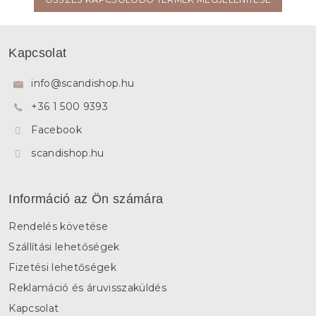
L
á
Kapcsolat
b
l
info
@
scandishop.hu
é
+36 1 500 9393
c
Facebook
scandishop.hu
Információ az Ön számára
Rendelés követése
Szállítási lehetőségek
Fizetési lehetőségek
Reklamáció és áruvisszaküldés
Kapcsolat