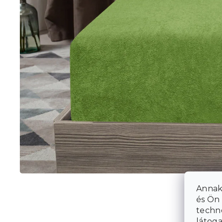
Annak
és Ön 
techn
látoga