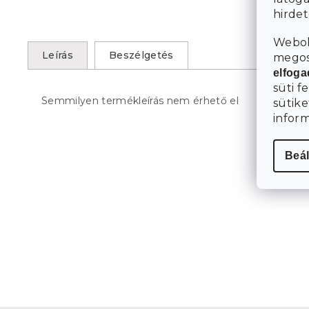
hirde
Webol
Leírás
Beszélgetés
megosz
elfog
süti f
Semmilyen termékleírás nem érhető el
sütike
infor
Beál