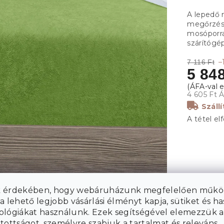
A lepedő
megőrzése
mosóporr
szárítógé
–
7 116 Ft
5 848
4 605 Ft 
Száll
A tétel el
 érdekében, hogy webáruházunk megfelelően műkö
a lehető legjobb vásárlási élményt kapja, sütiket és h
ológiákat használunk. Ezek segítségével elemezzük a
tottságot, személyre szabjuk a tartalmat és releváns