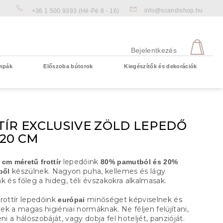
info@scandishop.hu
+36 1 500 9393
(Hé-Pé 8 - 16)
KOS
Bejelentkezés
mpák
Előszoba bútorok
Kiegészítők és dekorációk
Üres kosár
TÍR EXCLUSIVE ZÖLD LEPEDŐ
220 CM
lepedőink
cm méretű frottír
80% pamutból és 20%
készülnek. Nagyon puha, kellemes és lágy
ből
k és főleg a hideg, téli évszakokra alkalmasak.
rottír lepedőink
minőséget képviselnek és
európai
k a magas higiéniai normáknak. Ne féljen felújítani,
eni a hálószobáját, vagy dobja fel hoteljét, panzióját.