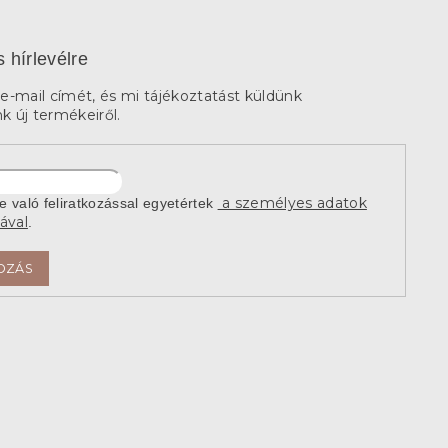
s hírlevélre
e-mail címét, és mi tájékoztatást küldünk
 új termékeiről.
a személyes adatok
re való feliratkozással egyetértek
ával
.
OZÁS