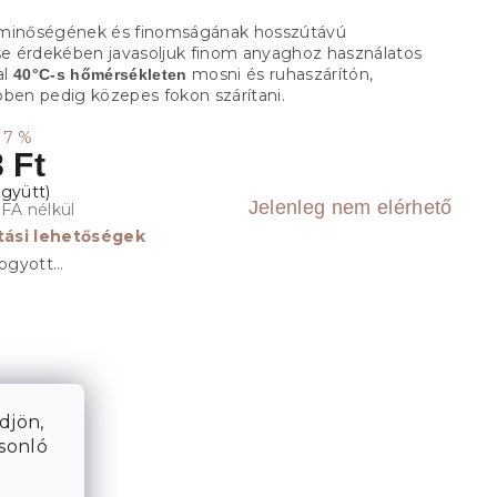
 minőségének és finomságának hosszútávú
 érdekében javasoljuk finom anyaghoz használatos
al
mosni és ruhaszárítón,
40°C-s hőmérsékleten
pben pedig közepes fokon szárítani.
17 %
 Ft
Jelenleg nem elérhető
ÁFA nélkül
ítási lehetőségek
fogyott…
djön,
asonló