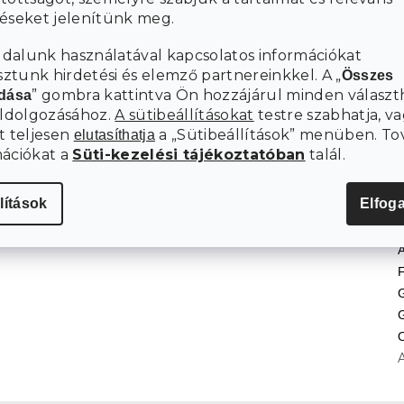
téseket jelenítünk meg.
dalunk használatával kapcsolatos információkat
tunk hirdetési és elemző partnereinkkel. A „
Összes
” gombra kattintva Ön hozzájárul minden választ
adása
eldolgozásához.
A sütibeállításokat
testre szabhatja, va
t teljesen
a „Sütibeállítások” menüben. To
elutasíthatja
mációkat a
Süti-kezelési tájékoztatóban
talál.
lítások
Elfog
K