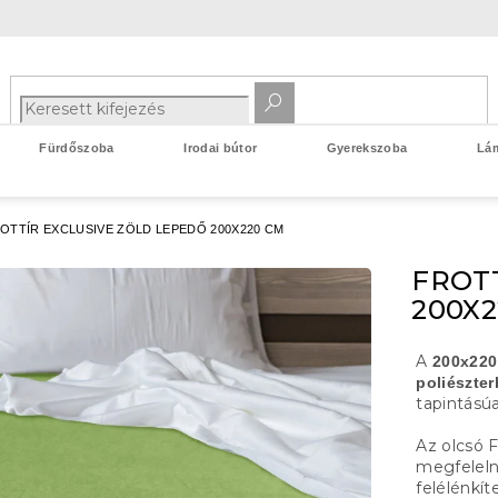
Fürdőszoba
Irodai bútor
Gyerekszoba
Lá
OTTÍR EXCLUSIVE ZÖLD LEPEDŐ 200X220 CM
FROT
200X
A
200x220
poliészter
tapintásúa
Az olcsó F
megfelelne
felélénkít