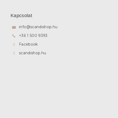
L
á
b
Kapcsolat
l
é
info
@
scandishop.hu
c
+36 1 500 9393
Facebook
scandishop.hu