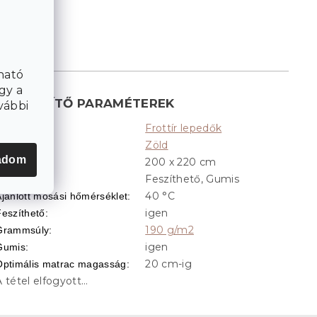
ható
gy a
KIEGÉSZÍTŐ PARAMÉTEREK
vábbi
Frottír lepedők
Kategória
:
Zöld
Színek
:
adom
200 x 220 cm
Méret
:
Feszíthető, Gumis
ialakítás
:
40 °C
Ajánlott mosási hőmérséklet
:
igen
Feszíthető
:
190 g/m2
Grammsúly
:
igen
Gumis
:
20 cm-ig
Optimális matrac magasság
:
A tétel elfogyott…