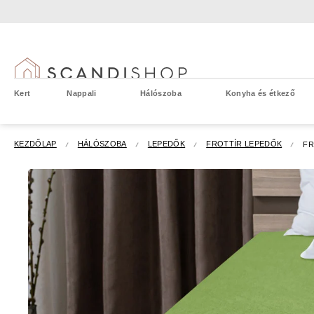
Ugrás
a
fő
tartalomhoz
Kert
Nappali
Hálószoba
Konyha és étkező
KEZDŐLAP
HÁLÓSZOBA
LEPEDŐK
FROTTÍR LEPEDŐK
FR