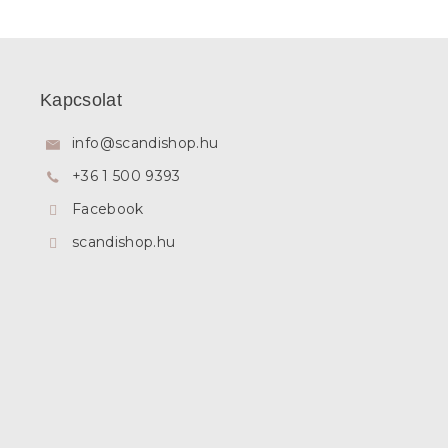
L
á
b
Kapcsolat
l
é
info
@
scandishop.hu
c
+36 1 500 9393
Facebook
scandishop.hu