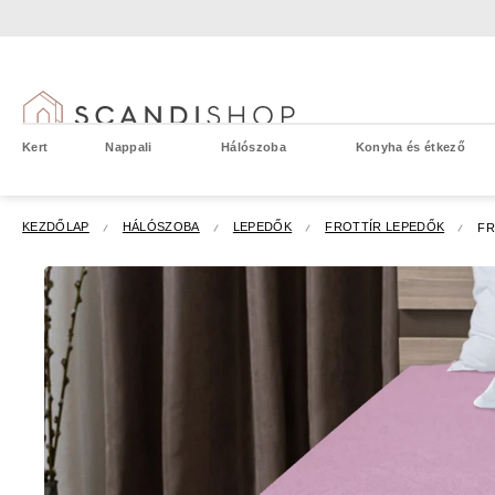
Ugrás
a
fő
tartalomhoz
Kert
Nappali
Hálószoba
Konyha és étkező
KEZDŐLAP
HÁLÓSZOBA
LEPEDŐK
FROTTÍR LEPEDŐK
FR