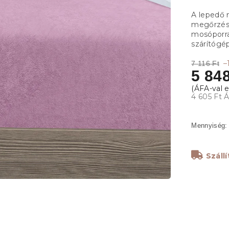
A lepedő
megőrzése
mosóporr
szárítógé
–
7 116 Ft
5 848
4 605 Ft 
Száll