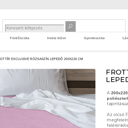
Fürdőszoba
Irodai bútor
Gyerekszoba
Lá
OTTÍR EXCLUSIVE RÓZSASZÍN LEPEDŐ 200X220 CM
FROTT
LEPE
A
200x220
poliészter
tapintásúa
Az olcsó F
megfelelne
felélénkít