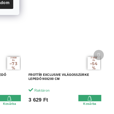
adom
Követke
termék
7 909
7 909
Ft
Ft
–73
–54
%
%
PEDŐ
FROTTÍR EXCLUSIVE VILÁGOSSZÜRKE
LEPEDŐ 90X200 CM
Raktáron
3 629 Ft
Kosárba
Kosárba