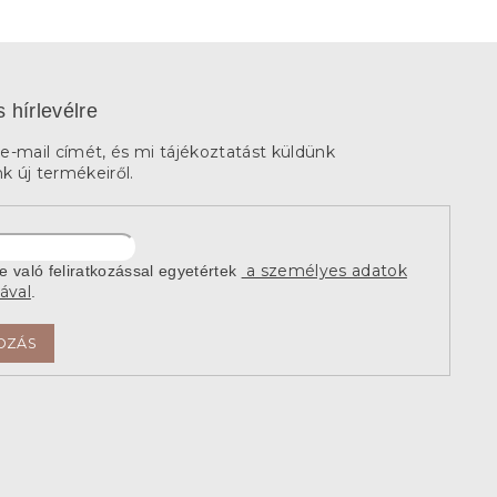
s hírlevélre
e-mail címét, és mi tájékoztatást küldünk
 új termékeiről.
a személyes adatok
re való feliratkozással egyetértek
ával
.
OZÁS