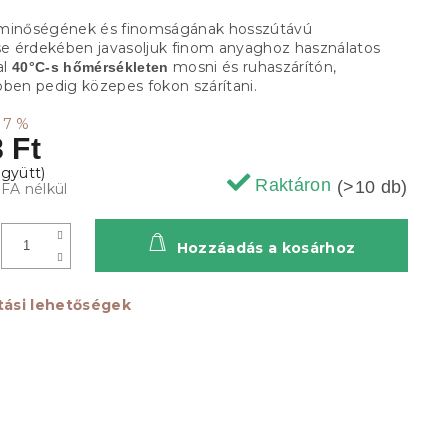
 minőségének és finomságának hosszútávú
 érdekében javasoljuk finom anyaghoz használatos
al
mosni és ruhaszárítón,
40°C-s hőmérsékleten
pben pedig közepes fokon szárítani.
17 %
 Ft
Raktáron
(>10 db)
ÁFA nélkül
Hozzáadás a kosárhoz
ítási lehetőségek