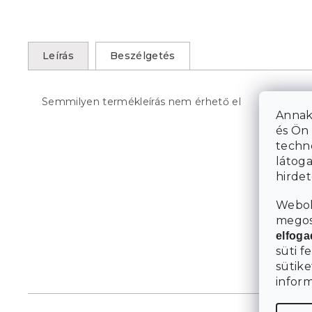
Leírás
Beszélgetés
Semmilyen termékleírás nem érhető el
Annak
és Ön 
techn
látoga
hirde
Webol
megosz
elfog
süti f
sütike
infor