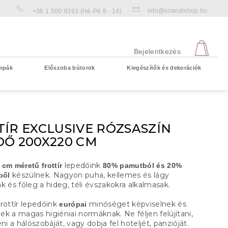
info@scandishop.hu
+36 1 500 9393
(Hé-Pé 8 - 16)
KOS
Bejelentkezés
mpák
Előszoba bútorok
Kiegészítők és dekorációk
Üres kosár
ÍR EXCLUSIVE RÓZSASZÍN
DŐ 200X220 CM
lepedőink
cm méretű frottír
80% pamutból és 20%
készülnek. Nagyon puha, kellemes és lágy
ből
k és főleg a hideg, téli évszakokra alkalmasak.
rottír lepedőink
minőséget képviselnek és
európai
k a magas higiéniai normáknak. Ne féljen felújítani,
eni a hálószobáját, vagy dobja fel hoteljét, panzióját.