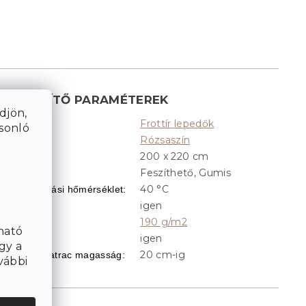
KIEGÉSZÍTŐ PARAMÉTEREK
djön,
Frottír lepedők
Kategória
:
asonló
Rózsaszín
Színek
:
200 x 220 cm
Méret
:
Feszíthető, Gumis
ialakítás
:
40 °C
Ajánlott mosási hőmérséklet
:
igen
Feszíthető
:
190 g/m2
Grammsúly
:
ható
igen
Gumis
:
gy a
20 cm-ig
Optimális matrac magasság
:
vábbi