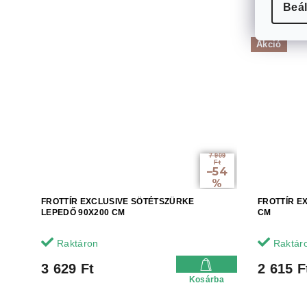
Beál
Akció
7 909
Ft
–54
%
FROTTÍR EXCLUSIVE SÖTÉTSZÜRKE
FROTTÍR E
LEPEDŐ 90X200 CM
CM
Raktáron
Raktár
3 629 Ft
2 615 F
Kosárba