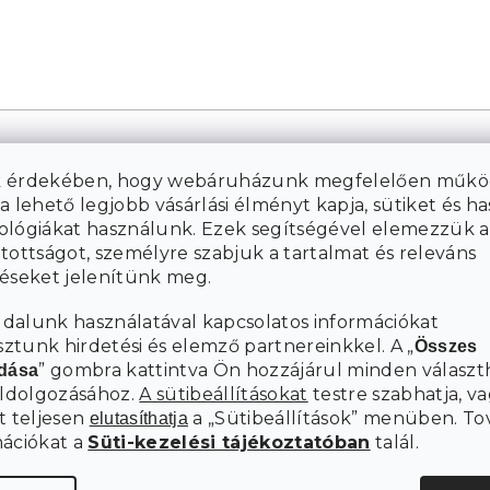
 érdekében, hogy webáruházunk megfelelően műkö
a lehető legjobb vásárlási élményt kapja, sütiket és h
ológiákat használunk. Ezek segítségével elemezzük a
tottságot, személyre szabjuk a tartalmat és releváns
téseket jelenítünk meg.
K
dalunk használatával kapcsolatos információkat
tunk hirdetési és elemző partnereinkkel. A „
Összes
” gombra kattintva Ön hozzájárul minden választ
adása
eldolgozásához.
A sütibeállításokat
testre szabhatja, va
t teljesen
a „Sütibeállítások” menüben. To
elutasíthatja
mációkat a
Süti-kezelési tájékoztatóban
talál.