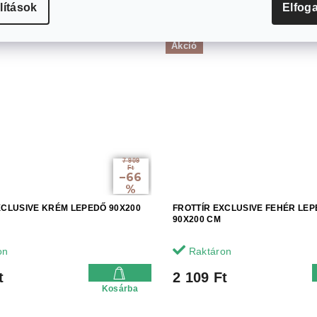
lítások
Elfog
Akció
7 909
Ft
–66
%
XCLUSIVE KRÉM LEPEDŐ 90X200
FROTTÍR EXCLUSIVE FEHÉR LE
90X200 CM
on
Raktáron
t
2 109 Ft
Kosárba