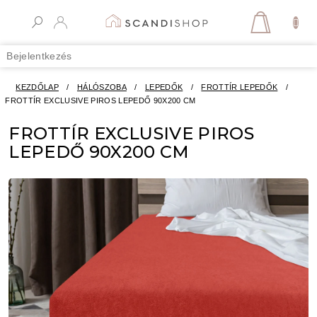
Ugrás
a
KOSÁR
fő
tartalomhoz
Bejelentkezés
KEZDŐLAP
/
HÁLÓSZOBA
/
LEPEDŐK
/
FROTTÍR LEPEDŐK
/
FROTTÍR EXCLUSIVE PIROS LEPEDŐ 90X200 CM
FROTTÍR EXCLUSIVE PIROS
LEPEDŐ 90X200 CM