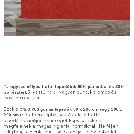
Az
egyszemélyes frottír lepedőink
80% pamutból és 20%
készülnek.
Nagyon puha, kellemes és
poliészterből
lágy tapintásúak.
Ezek a praktikus
gumis lepedők 90 x 200 cm vagy 100 x
méretben kaphatóak. Az olcsó frottír
200 cm
lepedőink
minőséget képviselnek és
európai
megfelelnek a magas higiéniai normáknak. Ne féljen
felújítani, felélénkíteni a hálószobáját, vagy dobja fel