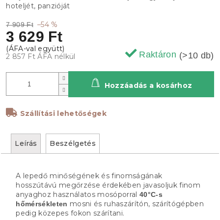
hoteljét, panzióját
–54 %
7 909 Ft
3 629 Ft
Raktáron
(>10 db)
2 857 Ft ÁFA nélkül
Hozzáadás a kosárhoz
Szállítási lehetőségek
Leírás
Beszélgetés
A lepedő minőségének és finomságának
hosszútávú megőrzése érdekében javasoljuk finom
anyaghoz használatos mosóporral
40°C-s
mosni és ruhaszárítón, szárítógépben
hőmérsékleten
pedig közepes fokon szárítani.