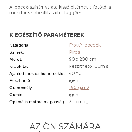
A lepedő színárnyalata kissé eltérhet a fotótól a
monitor színbeállításaitól függően.
KIEGÉSZÍTŐ PARAMÉTEREK
Frottír lepedők
Kategória
:
Piros
Színek
:
90 x 200 cm
Méret
:
Feszíthető, Gumis
Kialakítás
:
40 °C
Ajánlott mosási hőmérséklet
:
igen
Feszíthető
:
190 g/m2
Grammsúly
:
igen
Gumis
:
20 cm-ig
Optimális matrac magasság
: