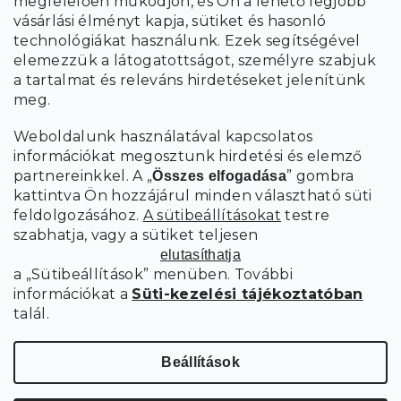
megfelelően működjön, és Ön a lehető legjobb
a személyes
A hírlevelekre való feliratkozással egyetértek
vásárlási élményt kapja, sütiket és hasonló
adatok feldolgozásával
.
technológiákat használunk. Ezek segítségével
elemezzük a látogatottságot, személyre szabjuk
FELIRATKOZÁS
a tartalmat és releváns hirdetéseket jelenítünk
meg.
Weboldalunk használatával kapcsolatos
információkat megosztunk hirdetési és elemző
partnereinkkel. A „
” gombra
Összes elfogadása
kattintva Ön hozzájárul minden választható süti
feldolgozásához.
A sütibeállításokat
testre
szabhatja, vagy a sütiket teljesen
elutasíthatja
a „Sütibeállítások” menüben. További
információkat a
Süti-kezelési tájékoztatóban
talál.
Süti
Copyright 2026
SCANDIshop.hu
. Minden jog fenntartva.
beállítások szerkesztése
Beállítások
Shoptet Premium készítette