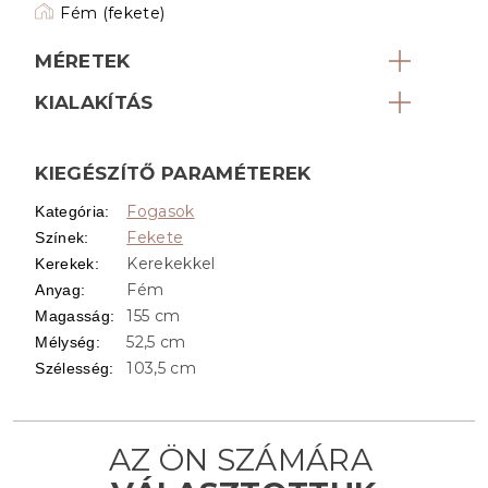
Fém (fekete)
MÉRETEK
KIALAKÍTÁS
KIEGÉSZÍTŐ PARAMÉTEREK
Fogasok
Kategória
:
Fekete
Színek
:
Kerekekkel
Kerekek
:
Fém
Anyag
:
155 cm
Magasság
:
52,5 cm
Mélység
:
103,5 cm
Szélesség
: