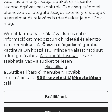
vásárlási élményt kapja, sütiket és hasonló
adatok feldolgozásával
.
technológiákat használunk. Ezek segítségével
elemezzük a látogatottságot, személyre szabjuk
FELIRATKOZÁS
a tartalmat és releváns hirdetéseket jelenítünk
meg.
Weboldalunk használatával kapcsolatos
információkat megosztunk hirdetési és elemző
partnereinkkel. A „
” gombra
Összes elfogadása
kattintva Ön hozzájárul minden választható süti
feldolgozásához.
A sütibeállításokat
testre
szabhatja, vagy a sütiket teljesen
elutasíthatja
a „Sütibeállítások” menüben. További
információkat a
Süti-kezelési tájékoztatóban
talál.
Süti
Copyright 2026
SCANDIshop.hu
. Minden jog fenntartva.
beállítások szerkesztése
Beállítások
Shoptet Premium készítette