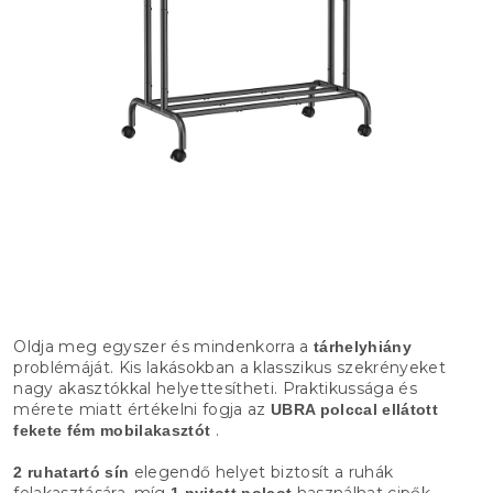
Oldja meg egyszer és mindenkorra a
tárhelyhiány
problémáját. Kis lakásokban a klasszikus szekrényeket
nagy akasztókkal helyettesítheti. Praktikussága és
mérete miatt értékelni fogja az
UBRA polccal ellátott
.
fekete fém mobilakasztót
elegendő helyet biztosít a ruhák
2 ruhatartó sín
felakasztására, míg
használhat cipők
1 nyitott polcot