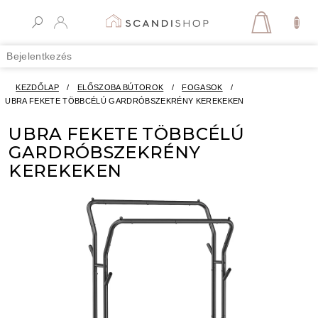
Ugrás
a
KOSÁR
fő
tartalomhoz
Bejelentkezés
KEZDŐLAP
/
ELŐSZOBA BÚTOROK
/
FOGASOK
/
UBRA FEKETE TÖBBCÉLÚ GARDRÓBSZEKRÉNY KEREKEKEN
UBRA FEKETE TÖBBCÉLÚ
GARDRÓBSZEKRÉNY
KEREKEKEN