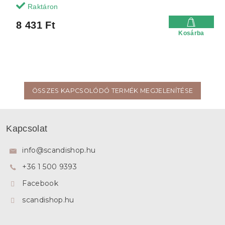
Raktáron
8 431 Ft
Kosárba
ÖSSZES KAPCSOLÓDÓ TERMÉK MEGJELENÍTÉSE
L
á
Kapcsolat
b
l
info
@
scandishop.hu
é
+36 1 500 9393
c
Facebook
scandishop.hu