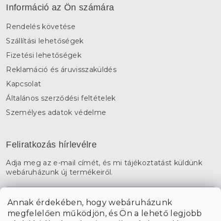
Információ az Ön számára
Rendelés követése
Szállítási lehetőségek
Fizetési lehetőségek
Reklamáció és áruvisszaküldés
Kapcsolat
Általános szerződési feltételek
Személyes adatok védelme
Feliratkozás hírlevélre
Adja meg az e-mail címét, és mi tájékoztatást küldünk
webáruházunk új termékeiről.
E-mail
Annak érdekében, hogy webáruházunk
megfelelően működjön, és Ön a lehető legjobb
a személyes
A hírlevelekre való feliratkozással egyetértek