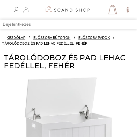
Ugrás
a
KOSÁR
fő
tartalomhoz
Bejelentkezés
KEZDŐLAP
/
ELŐSZOBA BÚTOROK
/
ELŐSZOBA PADOK
/
TÁROLÓDOBOZ ÉS PAD LEHAC FEDÉLLEL, FEHÉR
TÁROLÓDOBOZ ÉS PAD LEHAC
FEDÉLLEL, FEHÉR