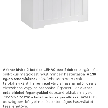
elegáns és
A fehér kivitelű fedeles LEHAC tárolódoboz
praktikus megoldást nyújt minden háztartásba.
A 136
köszönhetően nem csak
kg-os teherbírásnak
tárolóhelyként, hanem
is használható, ideális
padként
előszobába vagy hálószobába. Egyszerű kialakítása
és zsanérokkal, amelyek
erős oldalsó fogantyúkkal
lehetővé teszik
akár 60°-
a fedél biztonságos állítását
os szögben, kényelmes és biztonságos használatot
tesz lehetővé.