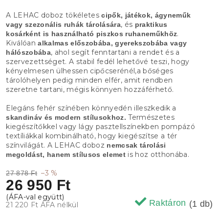
A LEHAC doboz tökéletes
cipők, játékok, ágyneműk
, és
vagy szezonális ruhák tárolására
praktikus
.
kosárként is használható piszkos ruhaneműkhöz
Kiválóan
alkalmas előszobába, gyerekszobába vagy
, ahol segít fenntartani a rendet és a
hálószobába
szervezettséget. A stabil fedél lehetővé teszi, hogy
kényelmesen ülhessen cipőcserénél,a bőséges
tárolóhelyen pedig minden elfér, amit rendben
szeretne tartani, mégis könnyen hozzáférhető.
Elegáns fehér színében könnyedén illeszkedik a
Természetes
skandináv és modern stílusokhoz.
kiegészítőkkel vagy lágy pasztellszínekben pompázó
textíliákkal kombinálható, hogy kiegészítse a tér
színvilágát. A LEHAC doboz
nemcsak tárolási
is hoz otthonába.
megoldást, hanem stílusos elemet
–3 %
27 878 Ft
26 950 Ft
Raktáron
(1 db)
21 220 Ft ÁFA nélkül