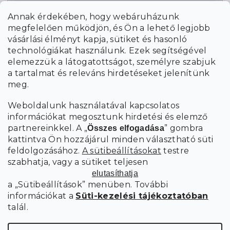
E-mail
Annak érdekében, hogy webáruházunk
megfelelően működjön, és Ön a lehető legjobb
a személyes
A hírlevelekre való feliratkozással egyetértek
vásárlási élményt kapja, sütiket és hasonló
adatok feldolgozásával
.
technológiákat használunk. Ezek segítségével
elemezzük a látogatottságot, személyre szabjuk
FELIRATKOZÁS
a tartalmat és releváns hirdetéseket jelenítünk
meg.
Weboldalunk használatával kapcsolatos
információkat megosztunk hirdetési és elemző
partnereinkkel. A „
” gombra
Összes elfogadása
kattintva Ön hozzájárul minden választható süti
feldolgozásához.
A sütibeállításokat
testre
szabhatja, vagy a sütiket teljesen
elutasíthatja
a „Sütibeállítások” menüben. További
információkat a
Süti-kezelési tájékoztatóban
talál.
Süti
Copyright 2026
SCANDIshop.hu
. Minden jog fenntartva.
beállítások szerkesztése