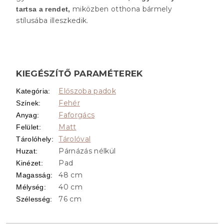
miközben otthona bármely
tartsa a rendet,
stílusába illeszkedik.
KIEGÉSZÍTŐ PARAMÉTEREK
Előszoba padok
Kategória
:
Fehér
Színek
:
Faforgács
Anyag
:
Matt
Felület
:
Tárolóval
Tárolóhely
:
Párnázás nélkül
Huzat
:
Pad
Kinézet
:
48 cm
Magasság
:
40 cm
Mélység
:
76 cm
Szélesség
: