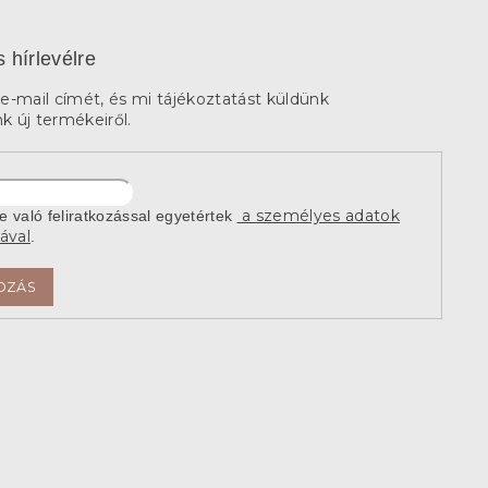
s hírlevélre
e-mail címét, és mi tájékoztatást küldünk
 új termékeiről.
a személyes adatok
re való feliratkozással egyetértek
ával
.
OZÁS