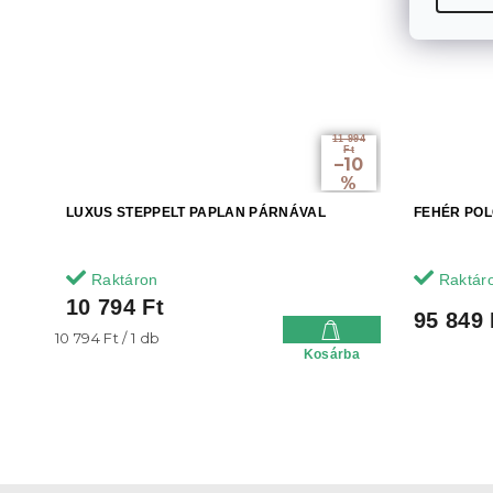
11 994
Ft
–10
%
LUXUS STEPPELT PAPLAN PÁRNÁVAL
FEHÉR POL
Raktáron
Raktár
10 794 Ft
95 849 
Egységár:
10 794 Ft / 1 db
Kosárba