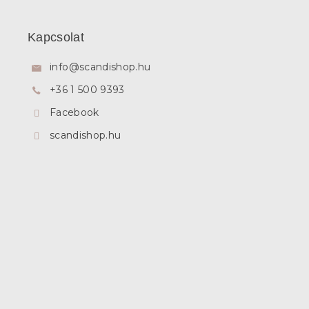
L
á
b
Kapcsolat
l
é
info
@
scandishop.hu
c
+36 1 500 9393
Facebook
scandishop.hu