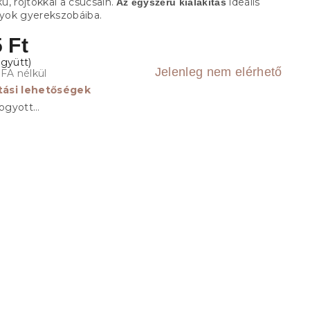
kú, rojtokkal a csúcsain.
ideális
Az egyszerű kialakítás
ányok gyerekszobáiba.
 Ft
Jelenleg nem elérhető
ÁFA nélkül
ítási lehetőségek
fogyott…