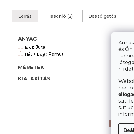
Leírás
Hasonló (2)
Beszélgetés
ANYAG
Annak
Juta
Elöl:
és Ön 
Pamut
Hát + bojt:
techn
látoga
MÉRETEK
hirde
KIALAKÍTÁS
Webol
megosz
elfog
süti f
sütike
infor
Akció
Beál