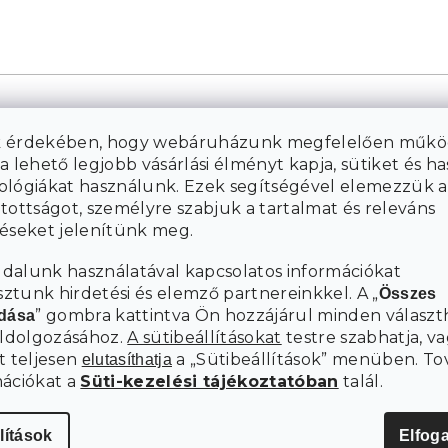
 érdekében, hogy webáruházunk megfelelően műkö
a lehető legjobb vásárlási élményt kapja, sütiket és h
ológiákat használunk. Ezek segítségével elemezzük a
tottságot, személyre szabjuk a tartalmat és releváns
téseket jelenítünk meg.
dalunk használatával kapcsolatos információkat
tunk hirdetési és elemző partnereinkkel. A „
Összes
” gombra kattintva Ön hozzájárul minden választ
adása
eldolgozásához.
A sütibeállításokat
testre szabhatja, va
t teljesen
a „Sütibeállítások” menüben. To
elutasíthatja
mációkat a
Süti-kezelési tájékoztatóban
talál.
lítások
Elfog