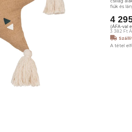
csillag ala
fiúk és l
4 295
3 382 Ft 
Száll
A tétel el