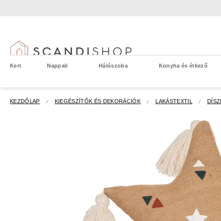
Ugrás
a
fő
tartalomhoz
Kert
Nappali
Hálószoba
Konyha és étkező
KEZDŐLAP
KIEGÉSZÍTŐK ÉS DEKORÁCIÓK
LAKÁSTEXTIL
DÍS