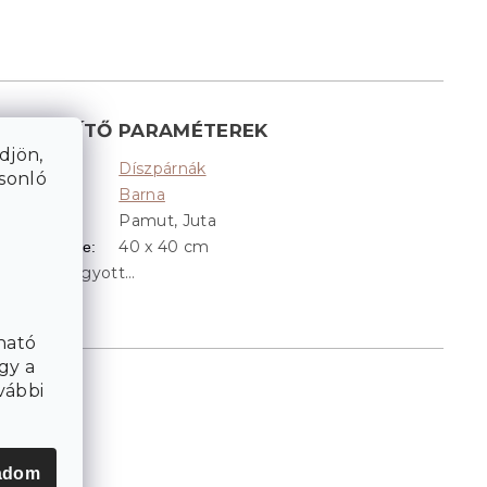
KIEGÉSZÍTŐ PARAMÉTEREK
djön,
Díszpárnák
Kategória
:
asonló
Barna
Színek
:
Pamut, Juta
Anyag
:
40 x 40 cm
Párna mérete
:
A tétel elfogyott…
ható
gy a
vábbi
adom