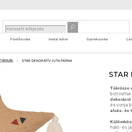
Fürdőszoba
Irodai bútor
Gyerekszoba
Lá
ZPÁRNÁK
STAR DEKORATÍV JUTA PÁRNA
STAR
Tükrözze 
biztosíts
dekoráció 
és vonja 
alvás- és 
Külömböző
háló- és 