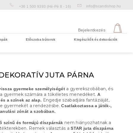
info@scandishop.hu
+36 1 500 9393
(Hé-Pé 8 - 16)
KOS
Bejelentkezés
mpák
Előszoba bútorok
Kiegészítők és dekorációk
Üres kosár
 DEKORATÍV JUTA PÁRNA
a gyerekszobában, és
vissza gyermeke személyiségét
a a gyermek számára a tökéletes menedéket.
A
Engedje szabadjára fantáziáját,
és a színek az alap.
be gyermekét a rendezésbe.
Csatlakoztassa a játék-,
tanulási zónát a szobában.
nem hiányozhatnak a
 színű és formájú díszpárnák
játékterekben. Remek választás a
STAR juta díszpárna