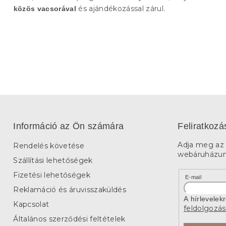
és ajándékozással zárul.
közös vacsorával
Információ az Ön számára
Feliratkozá
Adja meg az 
Rendelés követése
webáruházunk
Szállítási lehetőségek
Fizetési lehetőségek
E-mail
Reklamáció és áruvisszaküldés
A hírlevelek
Kapcsolat
feldolgozás
Általános szerződési feltételek