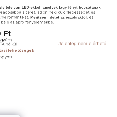
zív tele van LED-ekkel, amelyek lágy fényt bocsátanak
világosabbá a teret, adjon neki különlegességet és
tnyi romantikát.
és
Merítsen ihletet az északiaktól,
 bele az apró fényelemekbe.
 Ft
Jelenleg nem elérhető
FA nélkül
ítási lehetőségek
fogyott…