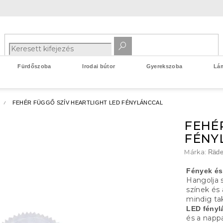
Fürdőszoba
Irodai bútor
Gyerekszoba
Lá
FEHÉR FÜGGŐ SZÍV HEARTLIGHT LED FÉNYLÁNCCAL
FEHÉ
FÉNY
Márka:
Räde
Fények és
Hangolja s
színek és
mindig ta
LED fénylá
és a nappa