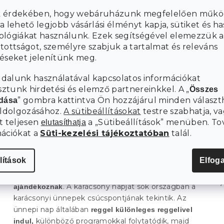
 érdekében, hogy webáruházunk megfelelően műkö
a lehető legjobb vásárlási élményt kapja, sütiket és h
ológiákat használunk. Ezek segítségével elemezzük a
tottságot, személyre szabjuk a tartalmat és releváns
téseket jelenítünk meg.
dalunk használatával kapcsolatos információkat
Hozza be a karácsonyi skandináv hangulatot a belső
tunk hirdetési és elemző partnereinkkel. A „
Összes
, és utazzon el lélekben a skandináv országokba.
térbe
” gombra kattintva Ön hozzájárul minden választ
adása
A skandinávok szeretik a természetet és mindent,
eldolgozásához.
A sütibeállításokat
testre szabhatja, va
ami vele kapcsolatos. Friss fenyőből zöld koszorút
t teljesen
a „Sütibeállítások” menüben. To
elutasíthatja
készítenek, amivel az egész házat feldíszítik.
A
mációkat a
Süti-kezelési tájékoztatóban
talál.
karácsonyfák díszítésére azonban sokféle természetes
Az alap a világos tónusok,
anyagot is felhasználnak.
lítások
Elfog
különösen a fehér és az ezüst. Akárcsak mi, az
északiak
december 24-én ünnepelnek, lakomáznak és
. A karácsony napját sok országban a
ajándékoznak
karácsonyi ünnepek csúcspontjának tekintik. Az
ünnepi nap általában
reggel különleges reggelivel
különböző programokkal folytatódik, majd
indul,