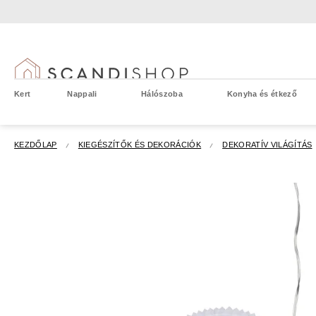
Ugrás
a
fő
tartalomhoz
Kert
Nappali
Hálószoba
Konyha és étkező
KEZDŐLAP
KIEGÉSZÍTŐK ÉS DEKORÁCIÓK
DEKORATÍV VILÁGÍTÁS