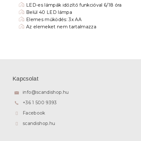
LED-es lámpák időzítő funkcióval 6/18 óra
Belül 40 LED lámpa
Elemes működés: 3x AA
Az elemeket nem tartalmazza
L
á
b
Kapcsolat
l
é
info
@
scandishop.hu
c
+36 1 500 9393
Facebook
scandishop.hu