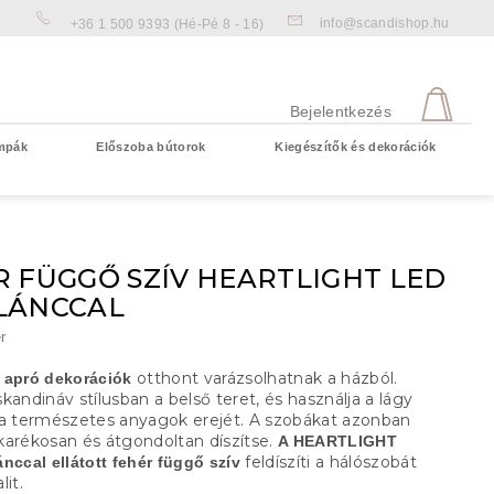
info@scandishop.hu
+36 1 500 9393
(Hé-Pé 8 - 16)
KOS
Bejelentkezés
mpák
Előszoba bútorok
Kiegészítők és dekorációk
Üres kosár
R FÜGGŐ SZÍV HEARTLIGHT LED
LÁNCCAL
r
otthont varázsolhatnak a házból.
 apró dekorációk
kandináv stílusban a belső teret, és használja a lágy
 a természetes anyagok erejét. A szobákat azonban
karékosan és átgondoltan díszítse.
A HEARTLIGHT
feldíszíti a hálószobát
nccal ellátott fehér függő szív
lit.