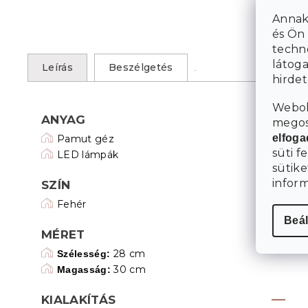
Annak
és Ön 
techn
látoga
Leírás
Beszélgetés
hirde
Webol
ANYAG
megosz
elfog
Pamut géz
süti f
LED lámpák
sütike
infor
SZÍN
Fehér
Beál
MÉRET
28 cm
Szélesség:
30 cm
Magasság:
KIALAKÍTÁS