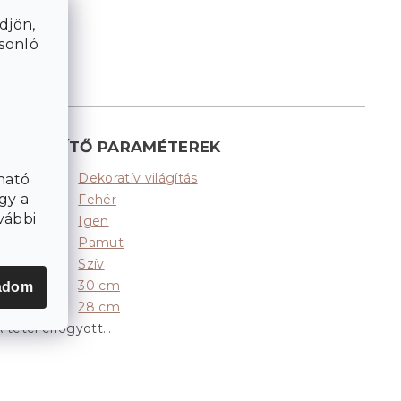
djön,
asonló
KIEGÉSZÍTŐ PARAMÉTEREK
Dekoratív világítás
Kategória
:
ható
gy a
Fehér
Színek
:
vábbi
Igen
LED
:
Pamut
Anyag
:
Szív
Alak
:
30 cm
Magasság
:
adom
28 cm
Szélesség
:
A tétel elfogyott…