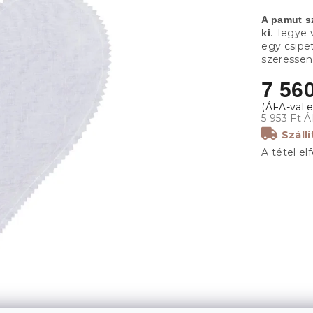
A pamut s
. Tegye 
ki
egy csipe
szeressen
7 560
5 953 Ft Á
Száll
A tétel el