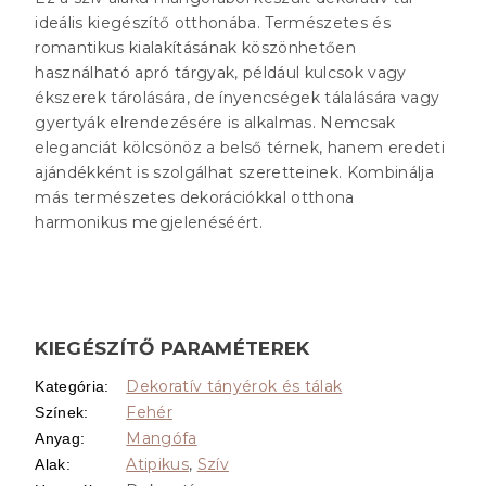
ideális kiegészítő otthonába. Természetes és
romantikus kialakításának köszönhetően
használható apró tárgyak, például kulcsok vagy
ékszerek tárolására, de ínyencségek tálalására vagy
gyertyák elrendezésére is alkalmas. Nemcsak
eleganciát kölcsönöz a belső térnek, hanem eredeti
ajándékként is szolgálhat szeretteinek. Kombinálja
más természetes dekorációkkal otthona
harmonikus megjelenéséért.
KIEGÉSZÍTŐ PARAMÉTEREK
Dekoratív tányérok és tálak
Kategória
:
Fehér
Színek
:
Mangófa
Anyag
:
Atipikus
,
Szív
Alak
: