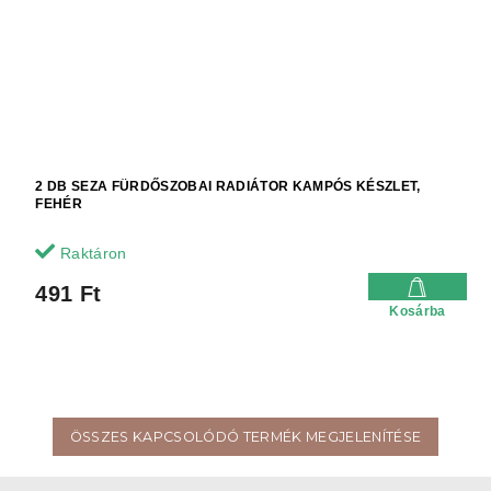
2 DB SEZA FÜRDŐSZOBAI RADIÁTOR KAMPÓS KÉSZLET,
FEHÉR
Raktáron
491 Ft
Kosárba
ÖSSZES KAPCSOLÓDÓ TERMÉK MEGJELENÍTÉSE
L