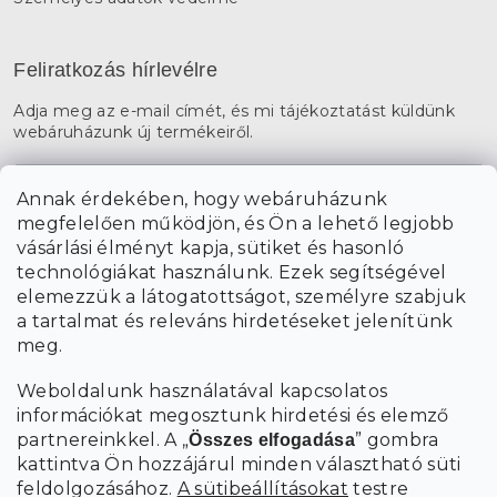
Feliratkozás hírlevélre
Adja meg az e-mail címét, és mi tájékoztatást küldünk
webáruházunk új termékeiről.
E-mail
Annak érdekében, hogy webáruházunk
megfelelően működjön, és Ön a lehető legjobb
a személyes
A hírlevelekre való feliratkozással egyetértek
vásárlási élményt kapja, sütiket és hasonló
adatok feldolgozásával
.
technológiákat használunk. Ezek segítségével
elemezzük a látogatottságot, személyre szabjuk
FELIRATKOZÁS
a tartalmat és releváns hirdetéseket jelenítünk
meg.
Weboldalunk használatával kapcsolatos
információkat megosztunk hirdetési és elemző
partnereinkkel. A „
” gombra
Összes elfogadása
kattintva Ön hozzájárul minden választható süti
feldolgozásához.
A sütibeállításokat
testre