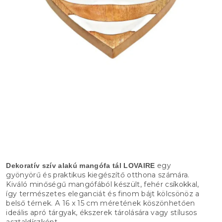
egy
Dekoratív szív alakú mangófa tál LOVAIRE
gyönyörű és praktikus kiegészítő otthona számára.
Kiváló minőségű mangófából készült, fehér csíkokkal,
így természetes eleganciát és finom bájt kölcsönöz a
belső térnek. A 16 x 15 cm méretének köszönhetően
ideális apró tárgyak, ékszerek tárolására vagy stílusos
asztaldíszként.