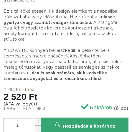
Ez a tál tökéletesen illik design elemként a nappaliba,
hálószobába vagy előszobába. Használhatja
kulcsok,
. A mangófa
gyertyák vagy szárított virágok tárolására
és a fehér részletek kellemes kontrasztot alkotnak,
amely kompatibilis mind a modern, mind a rusztikus
stílusokkal.
A LOVAIRE könnyen beilleszkedik a belső térbe a
természetes megjelenésének köszönhetően.
Tökéletesen érvényesül majd fa bútoron, ahol kiemeli a
meleg tónusokat, vagy pasztell és semleges színekkel
kombinálva.
Ideális azok számára, akik kedvelik a
.
természetes anyagokat és a romantikus stílust
–14 %
2 964 Ft
2 520 Ft
Raktáron
(6 db)
1 984 Ft ÁFA nélkül
Hozzáadás a kosárhoz