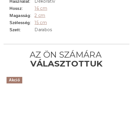
Dekoratív
Használat
:
16 cm
Hossz
:
2 cm
Magasság
:
15 cm
Szélesség
:
Darabos
Szett
:
Akció