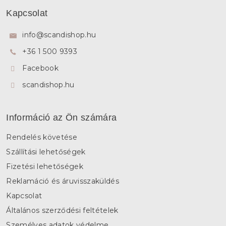
á
Kapcsolat
b
l
info
@
scandishop.hu
é
+36 1 500 9393
c
Facebook
scandishop.hu
Információ az Ön számára
Rendelés követése
Szállítási lehetőségek
Fizetési lehetőségek
Reklamáció és áruvisszaküldés
Kapcsolat
Általános szerződési feltételek
Személyes adatok védelme