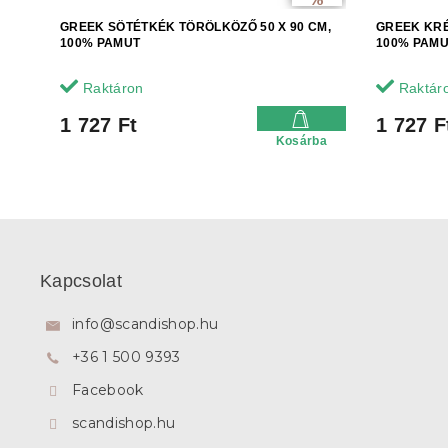
GREEK SÖTÉTKÉK TÖRÖLKÖZŐ 50 X 90 CM,
GREEK KRÉ
100% PAMUT
100% PAM
Raktáron
Raktár
1 727 Ft
1 727 F
Kosárba
L
á
b
Kapcsolat
l
é
info
@
scandishop.hu
c
+36 1 500 9393
Facebook
scandishop.hu