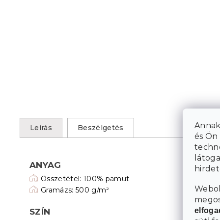
Annak
Leírás
Beszélgetés
és Ön 
techn
látoga
ANYAG
hirde
Összetétel: 100% pamut
Webol
Gramázs: 500 g/m²
megosz
elfog
SZÍN