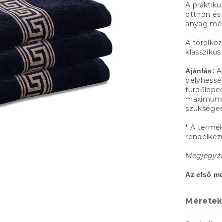
A praktik
otthon és
anyag m
A törölköz
klasszikus
A
Ajánlás:
pelyhessé
fürdőlepe
maximu
szükséges
* A term
rendelkez
Megjegyzés
Az első m
Méretek