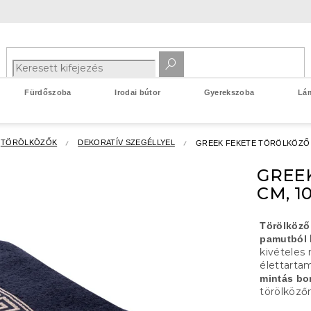
Fürdőszoba
Irodai bútor
Gyerekszoba
Lá
TÖRÖLKÖZŐK
DEKORATÍV SZEGÉLLYEL
GREEK FEKETE TÖRÖLKÖZŐ 5
GREEK
CM, 
Törölköző
pamutból
kivételes
élettartam
mintás bo
törölköző