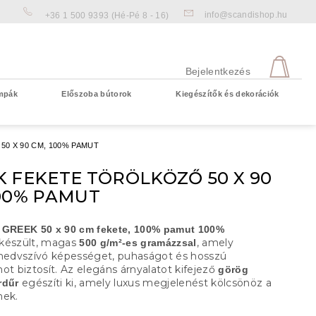
info@scandishop.hu
+36 1 500 9393
(Hé-Pé 8 - 16)
KOS
Bejelentkezés
mpák
Előszoba bútorok
Kiegészítők és dekorációk
Üres kosár
0 X 90 CM, 100% PAMUT
 FEKETE TÖRÖLKÖZŐ 50 X 90
100% PAMUT
 GREEK 50 x 90 cm fekete, 100% pamut
100%
készült, magas
, amely
500 g/m²-es gramázzsal
 nedvszívó képességet, puhaságot és hosszú
ot biztosít. Az elegáns árnyalatot kifejező
görög
egészíti ki, amely luxus megjelenést kölcsönöz a
rdűr
nek.