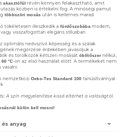
us
révén könnyen felakasztható, amit
akasztófül
 utazás közben is értékelni fog. A minőségi pamut
ég
után is kellemes marad.
többszöri mosás
ő tökéletesen illeszkedik a
modern,
fürdőszobába
 vagy visszafogottan elegáns stílusban.
z optimális nedvszívó képesség és a szálak
gének megőrzése érdekében javasoljuk a
dők és törölközők kétszeri mosását
nélkül,
öblítőszer
m
-on az első használat előtt. A termékeket nem
60 °C
 vasalni.
ék nemzetközi
tanúsítvánnyal
Oeko-Tex Standard 100
ik
: A szín megjelenítése kissé eltérhet a valóságtól.
osásnál külön kell mosni!
 és anyag