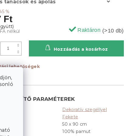
s tanácsok és ápolás
45 %
 Ft
Raktáron
(>10 db)
FA nélkül
Hozzáadás a kosárhoz
ítási lehetőségek
djön,
asonló
KIEGÉSZÍTŐ PARAMÉTEREK
Dekoratív szegéllyel
Kategória
:
Fekete
Színek
:
50 x 90 cm
Méret
:
ható
100% pamut
Anyag
: