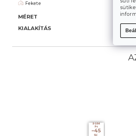
süti f
Fekete
sütike
infor
MÉRET
KIALAKÍTÁS
Beál
3 154
Ft
–45
%