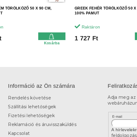
M TÖRÖLKÖZŐ 50 X 90 CM,
GREEK FEHÉR TÖRÖLKÖZŐ 50 X 
UT
100% PAMUT
on
Raktáron
t
1 727 Ft
Kosárba
Információ az Ön számára
Feliratkozá
Adja meg az 
Rendelés követése
webáruházunk
Szállítási lehetőségek
Fizetési lehetőségek
E-mail
Reklamáció és áruvisszaküldés
A hírlevelek
Kapcsolat
feldolgozás