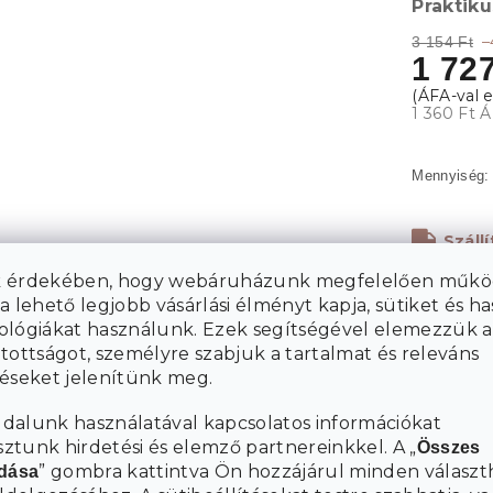
Praktiku
–
3 154 Ft
1 727
1 360 Ft Á
Száll
 érdekében, hogy webáruházunk megfelelően műkö
a lehető legjobb vásárlási élményt kapja, sütiket és h
ológiákat használunk. Ezek segítségével elemezzük a
tottságot, személyre szabjuk a tartalmat és releváns
téseket jelenítünk meg.
dalunk használatával kapcsolatos információkat
tunk hirdetési és elemző partnereinkkel. A „
Összes
” gombra kattintva Ön hozzájárul minden választ
adása