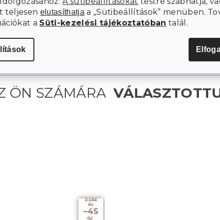
eldolgozásához.
A sütibeállításokat
testre szabhatja, va
t teljesen
a „Sütibeállítások” menüben. To
elutasíthatja
mációkat a
Süti-kezelési tájékoztatóban
talál.
lítások
Elfog
3 154
Ft
–45
%