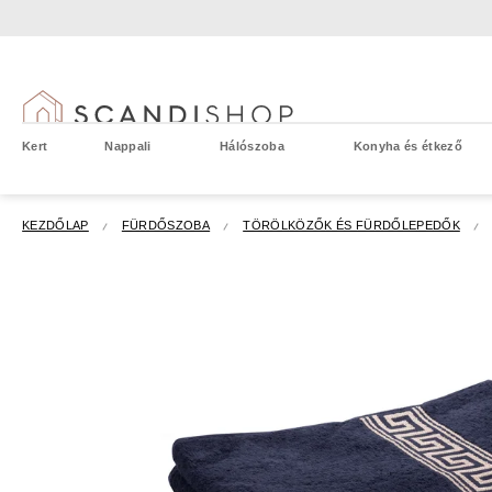
Ugrás
a
fő
tartalomhoz
Kert
Nappali
Hálószoba
Konyha és étkező
KEZDŐLAP
FÜRDŐSZOBA
TÖRÖLKÖZŐK ÉS FÜRDŐLEPEDŐK