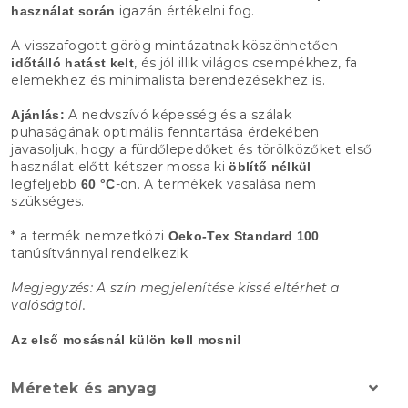
igazán értékelni fog.
használat során
A visszafogott görög mintázatnak köszönhetően
, és jól illik világos csempékhez, fa
időtálló hatást kelt
elemekhez és minimalista berendezésekhez is.
A nedvszívó képesség és a szálak
Ajánlás:
puhaságának optimális fenntartása érdekében
javasoljuk, hogy a fürdőlepedőket és törölközőket első
használat előtt kétszer mossa ki
öblítő nélkül
legfeljebb
-on. A termékek vasalása nem
60 °C
szükséges.
* a termék nemzetközi
Oeko-Tex Standard 100
tanúsítvánnyal rendelkezik
Megjegyzés: A szín megjelenítése kissé eltérhet a
valóságtól.
Az első mosásnál külön kell mosni!
Méretek és anyag