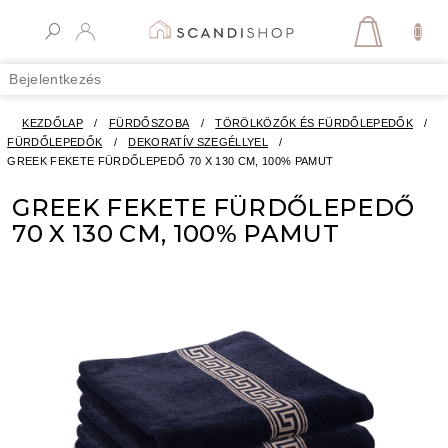
Ugrás
a
KOSÁR
fő
tartalomhoz
Bejelentkezés
KEZDŐLAP
/
FÜRDŐSZOBA
/
TÖRÖLKÖZŐK ÉS FÜRDŐLEPEDŐK
/
FÜRDŐLEPEDŐK
/
DEKORATÍV SZEGÉLLYEL
/
GREEK FEKETE FÜRDŐLEPEDŐ 70 X 130 CM, 100% PAMUT
GREEK FEKETE FÜRDŐLEPEDŐ
70 X 130 CM, 100% PAMUT