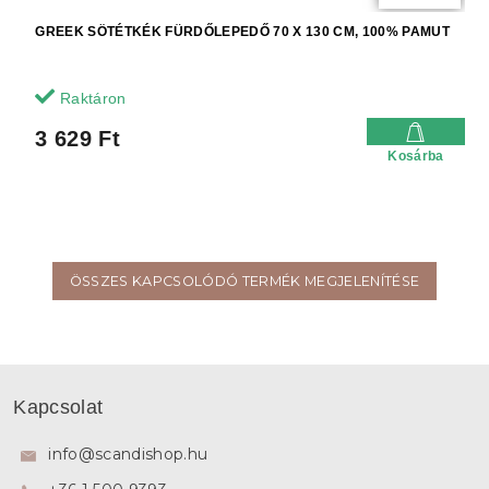
GREEK SÖTÉTKÉK FÜRDŐLEPEDŐ 70 X 130 CM, 100% PAMUT
Raktáron
3 629 Ft
Kosárba
ÖSSZES KAPCSOLÓDÓ TERMÉK MEGJELENÍTÉSE
L
á
Kapcsolat
b
l
info
@
scandishop.hu
é