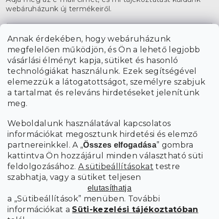
webáruházunk új termékeiről.
E-mail
Annak érdekében, hogy webáruházunk
megfelelően működjön, és Ön a lehető legjobb
a személyes
A hírlevelekre való feliratkozással egyetértek
vásárlási élményt kapja, sütiket és hasonló
adatok feldolgozásával
.
technológiákat használunk. Ezek segítségével
elemezzük a látogatottságot, személyre szabjuk
FELIRATKOZÁS
a tartalmat és releváns hirdetéseket jelenítünk
meg.
Weboldalunk használatával kapcsolatos
információkat megosztunk hirdetési és elemző
partnereinkkel. A „
” gombra
Összes elfogadása
kattintva Ön hozzájárul minden választható süti
feldolgozásához.
A sütibeállításokat
testre
szabhatja, vagy a sütiket teljesen
elutasíthatja
a „Sütibeállítások” menüben. További
információkat a
Süti-kezelési tájékoztatóban