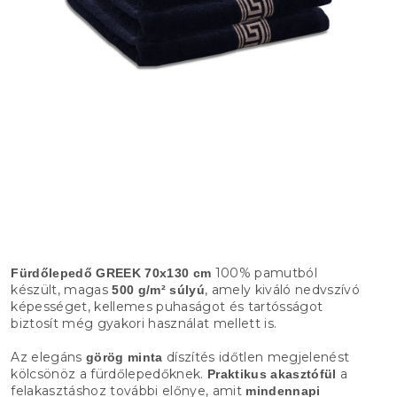
100% pamutból
Fürdőlepedő GREEK 70x130 cm
készült, magas
, amely kiváló nedvszívó
500 g/m² súlyú
képességet, kellemes puhaságot és tartósságot
biztosít még gyakori használat mellett is.
Az elegáns
díszítés időtlen megjelenést
görög minta
kölcsönöz a fürdőlepedőknek.
a
Praktikus akasztófül
felakasztáshoz további előnye, amit
mindennapi