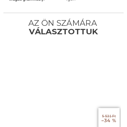
5 531 Ft
–34 %