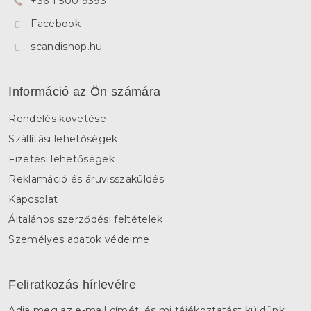
+36 1 500 9393
c
Facebook
scandishop.hu
Információ az Ön számára
Rendelés követése
Szállítási lehetőségek
Fizetési lehetőségek
Reklamáció és áruvisszaküldés
Kapcsolat
Általános szerződési feltételek
Személyes adatok védelme
Feliratkozás hírlevélre
Adja meg az e-mail címét, és mi tájékoztatást küldünk