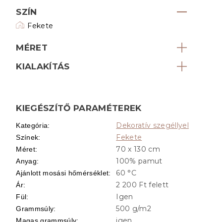
SZÍN
Fekete
MÉRET
KIALAKÍTÁS
KIEGÉSZÍTŐ PARAMÉTEREK
Dekoratív szegéllyel
Kategória
:
Fekete
Színek
:
70 x 130 cm
Méret
:
100% pamut
Anyag
:
60 °C
Ajánlott mosási hőmérséklet
:
2 200 Ft felett
Ár
:
Igen
Fül
:
500 g/m2
Grammsúly
:
igen
Magas grammsúly
: