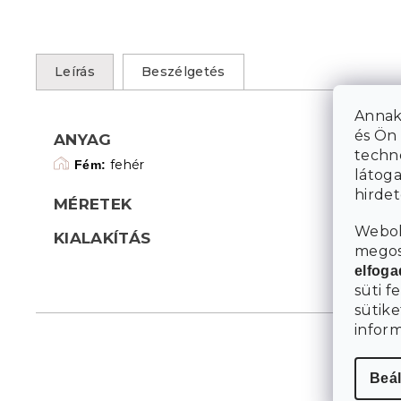
Leírás
Beszélgetés
Annak
és Ön 
ANYAG
techn
fehér
Fém:
látoga
hirde
MÉRETEK
Webol
KIALAKÍTÁS
megosz
elfog
süti f
sütike
infor
Beál