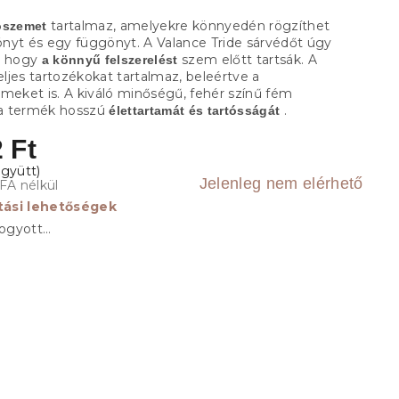
tartalmaz, amelyekre könnyedén rögzíthet
ószemet
nyt és egy függönyt. A Valance Tride sárvédőt úgy
, hogy
szem előtt tartsák. A
a könnyű felszerelést
ljes tartozékokat tartalmaz, beleértve a
emeket is. A kiváló minőségű, fehér színű fém
a a termék hosszú
.
élettartamát és tartósságát
 Ft
Jelenleg nem elérhető
FA nélkül
ítási lehetőségek
fogyott…