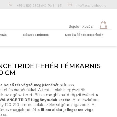
info@scandishop.hu
+36 1 500 9393
(Hé-Pé 8 - 16)
KOS
Bejelentkezés
mpák
Előszoba bútorok
Kiegészítők és dekorációk
Üres kosár
NCE TRIDE FEHÉR FÉMKARNIS
10 CM
stílusos
 a belső tér végső megjelenését
el és drapériákkal. A textil ablak kiegészítők
tik az egész teret. Bízza megbízható rögzítésüket
a
A teleszkópos
 VALANCE TRIDE függönyrudak kezére.
ly 120-210 cm-es ablak szélességéhez igazodik. A
alános megjelenését
a liliom alakú jellegzetes vége
zza.