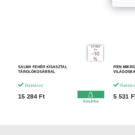
17 086
Ft
–10
%
SALMA FEHÉR KISASZTAL
FIEN MIKR
TÁROLÓKOSÁRRAL
VILÁGOSB
Raktáron
Raktár
15 284 Ft
5 531 F
Kosárba
L
á