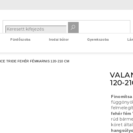
Fürdőszoba
Irodai bútor
Gyerekszoba
Lá
CE TRIDE FEHÉR FÉMKARNIS 120-210 CM
VALA
120-2
Finomítsa
függönyökk
felmelegí
fehér fém
rúd bárme
köret ált
hangsúlyo