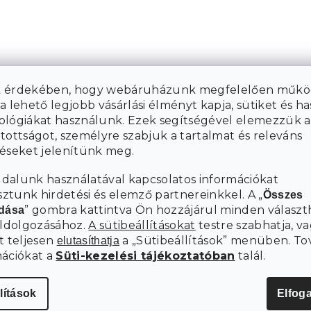
 érdekében, hogy webáruházunk megfelelően műkö
a lehető legjobb vásárlási élményt kapja, sütiket és h
ológiákat használunk. Ezek segítségével elemezzük a
tottságot, személyre szabjuk a tartalmat és releváns
téseket jelenítünk meg.
dalunk használatával kapcsolatos információkat
tunk hirdetési és elemző partnereinkkel. A „
Összes
” gombra kattintva Ön hozzájárul minden választ
adása
eldolgozásához.
A sütibeállításokat
testre szabhatja, va
t teljesen
a „Sütibeállítások” menüben. To
elutasíthatja
mációkat a
Süti-kezelési tájékoztatóban
talál.
lítások
Elfog