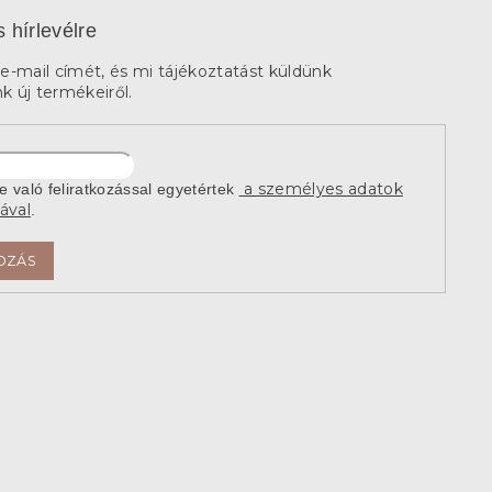
s hírlevélre
e-mail címét, és mi tájékoztatást küldünk
 új termékeiről.
a személyes adatok
re való feliratkozással egyetértek
ával
.
OZÁS