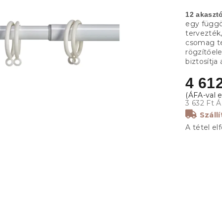
12 akaszt
egy függö
tervezték
csomag te
rögzítőel
biztosítj
4 612
3 632 Ft Á
Száll
A tétel el