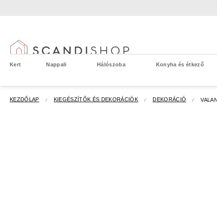
Ugrás
a
fő
tartalomhoz
Kert
Nappali
Hálószoba
Konyha és étkező
KEZDŐLAP
KIEGÉSZÍTŐK ÉS DEKORÁCIÓK
DEKORÁCIÓ
VALAN