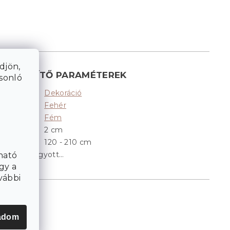
djön,
KIEGÉSZÍTŐ PARAMÉTEREK
asonló
Dekoráció
Kategória
:
Fehér
Színek
:
Fém
Anyag
:
2 cm
Átmérő
:
120 - 210 cm
Szélesség
:
A tétel elfogyott…
ható
gy a
vábbi
adom