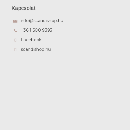
b
Kapcsolat
l
é
info
@
scandishop.hu
c
+36 1 500 9393
Facebook
scandishop.hu