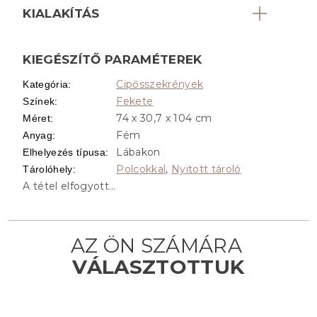
KIALAKÍTÁS
KIEGÉSZÍTŐ PARAMÉTEREK
Cipősszekrények
Kategória
:
Fekete
Színek
:
74 x 30,7 x 104 cm
Méret
:
Fém
Anyag
:
Lábakon
Elhelyezés típusa
:
Polcokkal
,
Nyitott tároló
Tárolóhely
:
A tétel elfogyott…