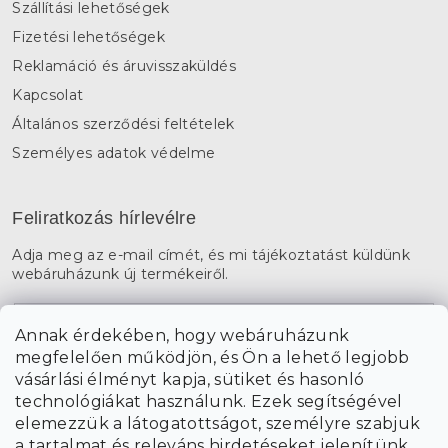
Szállítási lehetőségek
Fizetési lehetőségek
Reklamáció és áruvisszaküldés
Kapcsolat
Általános szerződési feltételek
Személyes adatok védelme
Feliratkozás hírlevélre
Adja meg az e-mail címét, és mi tájékoztatást küldünk
webáruházunk új termékeiről.
E-mail
Annak érdekében, hogy webáruházunk
megfelelően működjön, és Ön a lehető legjobb
a személyes
A hírlevelekre való feliratkozással egyetértek
vásárlási élményt kapja, sütiket és hasonló
adatok feldolgozásával
.
technológiákat használunk. Ezek segítségével
elemezzük a látogatottságot, személyre szabjuk
FELIRATKOZÁS
a tartalmat és releváns hirdetéseket jelenítünk