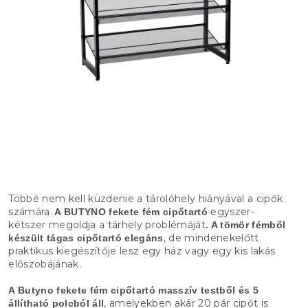
Többé nem kell küzdenie a tárolóhely hiányával a cipők
számára.
egyszer-
A BUTYNO fekete fém cipőtartó
kétszer megoldja a tárhely problémáját
. A tömör fémből
, de mindenekelőtt
készült tágas cipőtartó elegáns
praktikus kiegészítője lesz egy ház vagy egy kis lakás
előszobájának.
A Butyno fekete fém cipőtartó masszív testből és 5
, amelyekben akár 20 pár cipőt is
állítható polcból áll