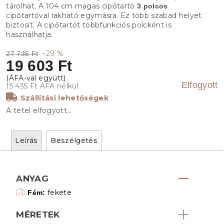
tárolhat. A 104 cm magas cipőtartó
3 polcos
cipőtartóval rakható egymásra. Ez több szabad helyet
biztosít. A cipőtartót többfunkciós polcként is
használhatja.
–29 %
27 735 Ft
19 603 Ft
Elfogyott
15 435 Ft ÁFA nélkül
Szállítási lehetőségek
A tétel elfogyott…
Leírás
Beszélgetés
ANYAG
fekete
Fém:
MÉRETEK