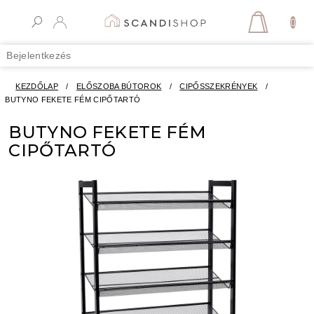
Ugrás
a
KOSÁR
fő
tartalomhoz
Bejelentkezés
KEZDŐLAP
/
ELŐSZOBA BÚTOROK
/
CIPŐSSZEKRÉNYEK
/
BUTYNO FEKETE FÉM CIPŐTARTÓ
BUTYNO FEKETE FÉM
CIPŐTARTÓ