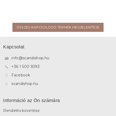
ÖSSZES KAPCSOLÓDÓ TERMÉK MEGJELENÍTÉSE
L
á
Kapcsolat
b
l
info
@
scandishop.hu
é
+36 1 500 9393
c
Facebook
scandishop.hu
Információ az Ön számára
Rendelés követése