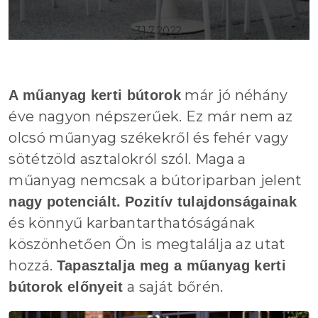
31.7.2022
már jó néhány
A műanyag kerti bútorok
éve nagyon népszerűek. Ez már nem az
olcsó műanyag székekről és fehér vagy
sötétzöld asztalokról szól. Maga a
műanyag nemcsak a bútoriparban jelent
nagy potenciált.
P
ozitív tulajdonságainak
és könnyű karbantarthatóságának
köszönhetően Ön is megtalálja az utat
hozzá.
Tapasztalja meg a műanyag kerti
a saját bőrén.
bútorok előnyeit