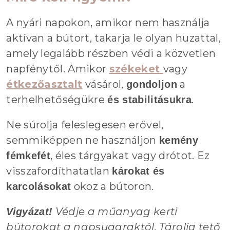
A nyári napokon, amikor nem használja
aktívan a bútort, takarja le olyan huzattal,
amely legalább részben védi a közvetlen
napfénytől. Amikor
székeket
vagy
étkezőasztalt
vásárol,
a
gondoljon
terhelhetőségükre
.
és stabilitásukra
Ne súrolja feleslegesen erővel,
semmiképpen ne használjon
kemény
, éles tárgyakat vagy drótot. Ez
fémkefét
visszafordíthatatlan
károkat és
okoz a bútoron.
karcolásokat
Védje a műanyag kerti
Vigyázat!
bútorokat a napsugaraktól. Tárolja tető