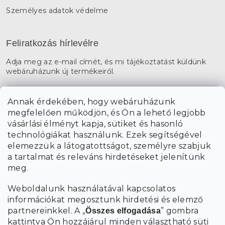
Személyes adatok védelme
Feliratkozás hírlevélre
Adja meg az e-mail címét, és mi tájékoztatást küldünk
webáruházunk új termékeiről.
E-mail
Annak érdekében, hogy webáruházunk
megfelelően működjön, és Ön a lehető legjobb
a személyes
A hírlevelekre való feliratkozással egyetértek
vásárlási élményt kapja, sütiket és hasonló
adatok feldolgozásával
.
technológiákat használunk. Ezek segítségével
elemezzük a látogatottságot, személyre szabjuk
FELIRATKOZÁS
a tartalmat és releváns hirdetéseket jelenítünk
meg.
Weboldalunk használatával kapcsolatos
információkat megosztunk hirdetési és elemző
partnereinkkel. A „
” gombra
Összes elfogadása
kattintva Ön hozzájárul minden választható süti