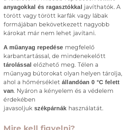
javíthatók. A
anyagokkal és ragasztókkal
törött vagy törött karfák vagy lábak
formájában bekövetkezett nagyobb
károkat már nem lehet javítani.
megfelelő
A műanyag repedése
karbantartással, de mindenekelőtt
előzhető meg. Télen a
tárolással
műanyag bútorokat olyan helyen tárolja,
ahol a hőmérséklet
állandóan 0 °C felett
. Nyáron a kényelem és a védelem
van
érdekében
javasoljuk
használatát.
székpárnák
Mire kell figyelni?