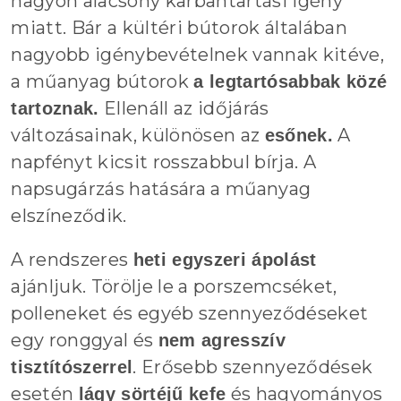
nagyon alacsony karbantartási igény
miatt. Bár a kültéri bútorok általában
nagyobb igénybevételnek vannak kitéve,
a műanyag bútorok
a legtartósabbak közé
Ellenáll az időjárás
tartoznak.
változásainak, különösen az
A
esőnek.
napfényt kicsit rosszabbul bírja. A
napsugárzás hatására a műanyag
elszíneződik.
A rendszeres
heti egyszeri ápolást
ajánljuk. Törölje le a porszemcséket,
polleneket és egyéb szennyeződéseket
egy ronggyal és
nem agresszív
. Erősebb szennyeződések
tisztítószerrel
esetén
és hagyományos
lágy sörtéjű kefe