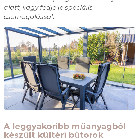
alatt, vagy fedje le speciális
csomagolással.
A leggyakoribb műanyagból
készült kültéri bútorok