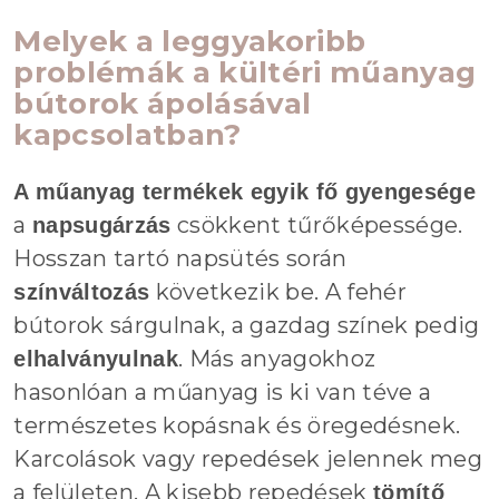
Melyek a leggyakoribb
problémák a kültéri műanyag
bútorok ápolásával
kapcsolatban?
A műanyag termékek egyik fő gyengesége
a
csökkent tűrőképessége.
napsugárzás
Hosszan tartó napsütés során
következik be. A fehér
színváltozás
bútorok sárgulnak, a gazdag színek pedig
. Más anyagokhoz
elhalványulnak
hasonlóan a műanyag is ki van téve a
természetes kopásnak és öregedésnek.
Karcolások vagy repedések jelennek meg
a felületen. A kisebb repedések
tömítő