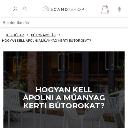
Ugrás
a
KOSÁR
fő
tartalomhoz
Bejelentkezés
KEZDŐLAP
/
BÚTORÁPOLÁS
/
HOGYAN KELL ÁPOLNI A MŰANYAG KERTI BÚTOROKAT?
HOGYAN KELL
ÁPOLNI A MŰANYAG
KERTI BÚTOROKAT?