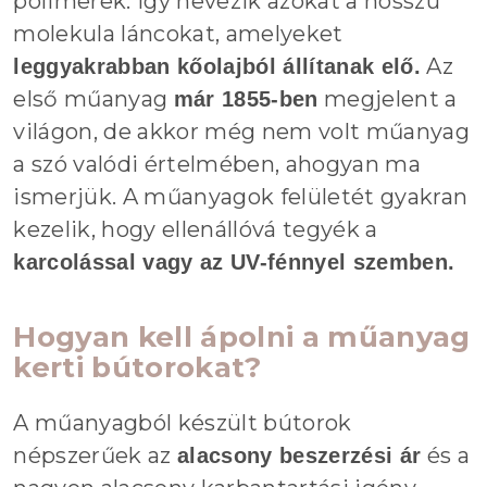
polimerek. Így nevezik azokat a hosszú
molekula láncokat, amelyeket
Az
leggyakrabban kőolajból állítanak elő.
első műanyag
megjelent a
már 1855-ben
világon, de akkor még nem volt műanyag
a szó valódi értelmében, ahogyan ma
ismerjük. A műanyagok felületét gyakran
kezelik, hogy ellenállóvá tegyék a
karcolással vagy az UV-fénnyel szemben.
Hogyan kell ápolni a műanyag
kerti bútorokat?
A műanyagból készült bútorok
népszerűek az
és a
alacsony beszerzési ár