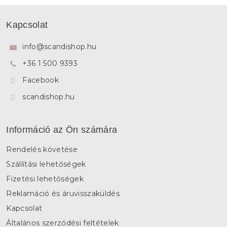
L
á
Kapcsolat
b
l
info
@
scandishop.hu
é
+36 1 500 9393
c
Facebook
scandishop.hu
Információ az Ön számára
Rendelés követése
Szállítási lehetőségek
Fizetési lehetőségek
Reklamáció és áruvisszaküldés
Kapcsolat
Általános szerződési feltételek