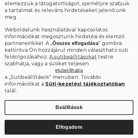
elemezzük a látogatottságot, személyre szabjuk
FELIRATKOZÁS
a tartalmat és releváns hirdetéseket jelenítünk
meg.
Weboldalunk használatával kapcsolatos
információkat megosztunk hirdetési és elemző
partnereinkkel. A „
” gombra
Összes elfogadása
kattintva Ön hozzájárul minden választható süti
feldolgozásához.
A sütibeállításokat
testre
szabhatja, vagy a sütiket teljesen
elutasíthatja
a „Sütibeállítások” menüben. További
információkat a
Süti-kezelési tájékoztatóban
talál.
Süti
Copyright 2026
SCANDIshop.hu
. Minden jog fenntartva.
beállítások szerkesztése
Beállítások
Shoptet Premium készítette
Elfogadom