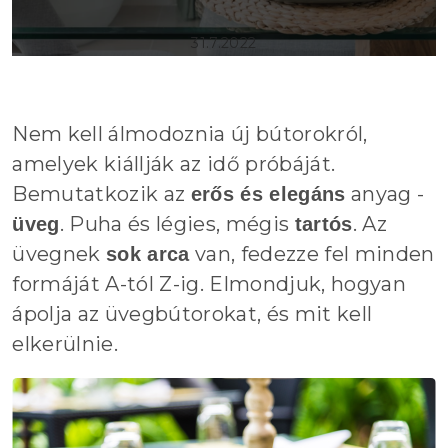
31.7.2022
Nem kell álmodoznia új bútorokról,
amelyek kiállják az idő próbáját.
Bemutatkozik az
anyag -
erős és elegáns
. Puha és légies, mégis
. Az
üveg
tartós
üvegnek
van, fedezze fel minden
sok arca
formáját A-tól Z-ig. Elmondjuk, hogyan
ápolja az üvegbútorokat, és mit kell
elkerülnie.