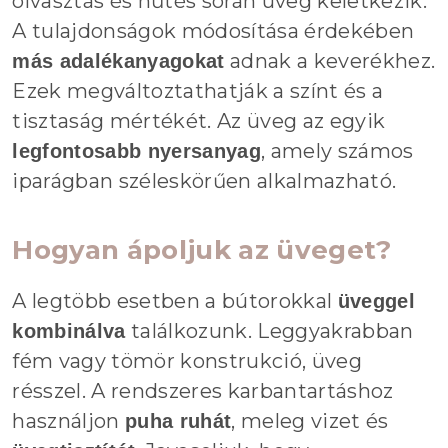
olvasztás és hűtés során üveg keletkezik.
A tulajdonságok módosítása érdekében
adnak a keverékhez.
más adalékanyagokat
Ezek megváltoztathatják a színt és a
tisztaság mértékét. Az üveg az egyik
, amely számos
legfontosabb nyersanyag
iparágban széleskörűen alkalmazható.
Hogyan ápoljuk az üveget?
A legtöbb esetben a bútorokkal
üveggel
találkozunk. Leggyakrabban
kombinálva
fém vagy tömör konstrukció, üveg
résszel. A rendszeres karbantartáshoz
használjon
, meleg vizet és
puha ruhát