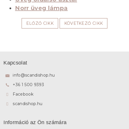
Norr üveg lámpa
ELŐZŐ CIKK
KÖVETKEZŐ CIKK
L
á
Kapcsolat
b
l
info
@
scandishop.hu
é
+36 1 500 9393
c
Facebook
scandishop.hu
Információ az Ön számára