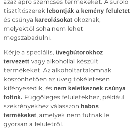
azaz apró szemcsés termékeket. A súroló
tisztítószerek
lebontják a kemény felületet
és csúnya
okoznak,
karcolásokat
melyektől soha nem lehet
megszabadulni.
Kérje a speciális,
üvegbútorokhoz
vagy alkohollal készült
tervezett
termékeket. Az alkoholtartalomnak
köszönhetően az üveg tökéletesen
kifényesedik, és
nem keletkeznek csúnya
Függőleges felületekhez, például
foltok.
szekrényekhez válasszon
habos
, amelyek nem futnak le
termékeket
gyorsan a felületről.