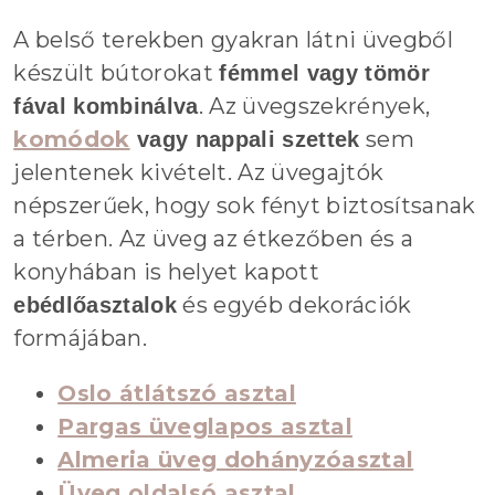
A belső terekben gyakran látni üvegből
készült bútorokat
fémmel vagy tömör
. Az üvegszekrények,
fával kombinálva
komódok
sem
vagy nappali szettek
jelentenek kivételt. Az üvegajtók
népszerűek, hogy sok fényt biztosítsanak
a térben. Az üveg az étkezőben és a
konyhában is helyet kapott
és egyéb dekorációk
ebédlőasztalok
formájában.
Oslo átlátszó asztal
Pargas üveglapos asztal
Almeria üveg dohányzóasztal
Üveg oldalsó asztal