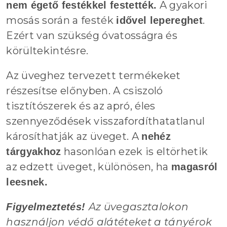
A gyakori
nem égető festékkel festették.
mosás során a festék
.
idővel lepereghet
Ezért van szükség óvatosságra és
körültekintésre.
Az üveghez tervezett termékeket
részesítse előnyben. A csiszoló
tisztítószerek és az apró, éles
szennyeződések visszafordíthatatlanul
károsíthatják az üveget. A
nehéz
hasonlóan ezek is eltörhetik
tárgyakhoz
az edzett üveget, különösen, ha
magasról
leesnek.
Az üvegasztalokon
Figyelmeztetés!
használjon védő alátéteket a tányérok