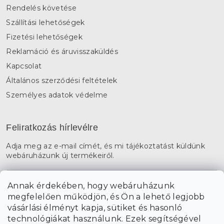
Rendelés követése
Szállítási lehetőségek
Fizetési lehetőségek
Reklamáció és áruvisszaküldés
Kapcsolat
Általános szerződési feltételek
Személyes adatok védelme
Feliratkozás hírlevélre
Adja meg az e-mail címét, és mi tájékoztatást küldünk
webáruházunk új termékeiről.
E-mail
Annak érdekében, hogy webáruházunk
megfelelően működjön, és Ön a lehető legjobb
a személyes
A hírlevelekre való feliratkozással egyetértek
vásárlási élményt kapja, sütiket és hasonló
adatok feldolgozásával
.
technológiákat használunk. Ezek segítségével