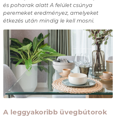
és poharak alatt A felület csúnya
peremeket eredményez, amelyeket
étkezés után mindig le kell mosni.
A leggyakoribb üvegbútorok