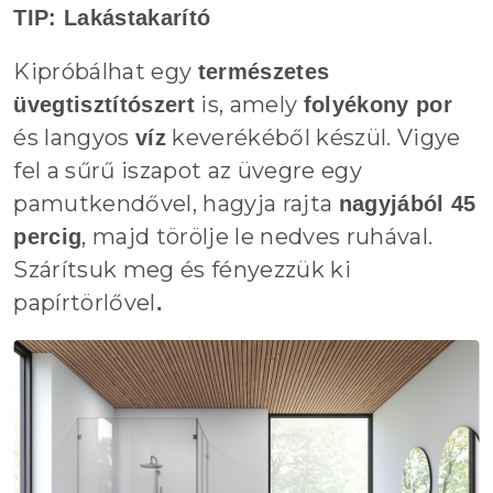
TIP: Lakástakarító
Kipróbálhat egy
természetes
is, amely
üvegtisztítószert
folyékony por
és langyos
keverékéből készül. Vigye
víz
fel a sűrű iszapot az üvegre egy
pamutkendővel, hagyja rajta
nagyjából 45
, majd törölje le nedves ruhával.
percig
Szárítsuk meg és fényezzük ki
papírtörlővel
.