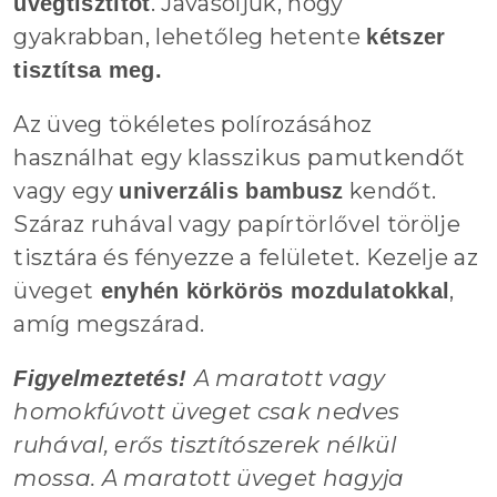
. Javasoljuk, hogy
üvegtisztítót
gyakrabban, lehetőleg hetente
kétszer
tisztítsa meg.
Az üveg tökéletes polírozásához
használhat egy klasszikus pamutkendőt
vagy egy
kendőt.
univerzális bambusz
Száraz ruhával vagy papírtörlővel törölje
tisztára és fényezze a felületet. Kezelje az
üveget
,
enyhén körkörös mozdulatokkal
amíg megszárad.
A maratott vagy
Figyelmeztetés!
homokfúvott üveget csak nedves
ruhával, erős tisztítószerek nélkül
mossa. A maratott üveget hagyja