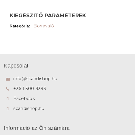
KIEGÉSZÍTŐ PARAMÉTEREK
Borravaló
Kategória
:
L
á
Kapcsolat
b
l
info
@
scandishop.hu
é
+36 1 500 9393
c
Facebook
scandishop.hu
Információ az Ön számára