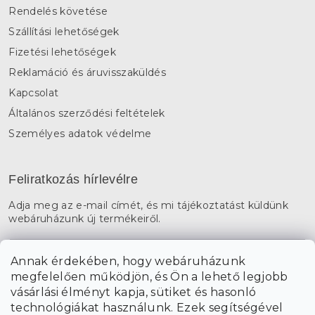
Rendelés követése
Szállítási lehetőségek
Fizetési lehetőségek
Reklamáció és áruvisszaküldés
Kapcsolat
Általános szerződési feltételek
Személyes adatok védelme
Feliratkozás hírlevélre
Adja meg az e-mail címét, és mi tájékoztatást küldünk
webáruházunk új termékeiről.
E-mail
Annak érdekében, hogy webáruházunk
megfelelően működjön, és Ön a lehető legjobb
a személyes
A hírlevelekre való feliratkozással egyetértek
vásárlási élményt kapja, sütiket és hasonló
adatok feldolgozásával
.
technológiákat használunk. Ezek segítségével