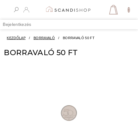
Ugrás
a
KOSÁR
fő
tartalomhoz
Bejelentkezés
KEZDŐLAP
/
BORRAVALÓ
/
BORRAVALÓ 50 FT
BORRAVALÓ 50 FT