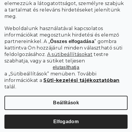
elemezzük a látogatottságot, személyre szabjuk
FELIRATKOZÁS
a tartalmat és releváns hirdetéseket jelenítünk
meg.
Weboldalunk használatával kapcsolatos
információkat megosztunk hirdetési és elemző
partnereinkkel. A „
” gombra
Összes elfogadása
kattintva Ön hozzájárul minden választható süti
feldolgozásához.
A sütibeállításokat
testre
szabhatja, vagy a sütiket teljesen
elutasíthatja
a „Sütibeállítások” menüben. További
információkat a
Süti-kezelési tájékoztatóban
talál.
Süti
Copyright 2026
SCANDIshop.hu
. Minden jog fenntartva.
beállítások szerkesztése
Beállítások
Shoptet Premium készítette
Elfogadom