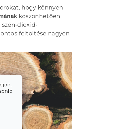
útorokat, hogy könnyen
köszönhetően
rmának
a szén-dioxid-
pontos feltöltése nagyon
djön,
asonló