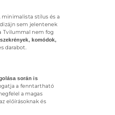
A minimalista stílus és a
 dizájn sem jelentenek
r a Tvilummal nem fog
 szekrények, komódok,
s darabot.
golása
során is
ogatja a fenntartható
megfelel a magas
z előírásoknak és