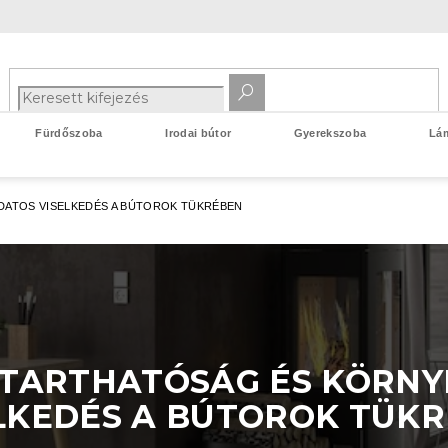
Fürdőszoba
Irodai bútor
Gyerekszoba
Lá
DATOS VISELKEDÉS A BÚTOROK TÜKRÉBEN
NTARTHATÓSÁG ÉS KÖRN
LKEDÉS A BÚTOROK TÜK