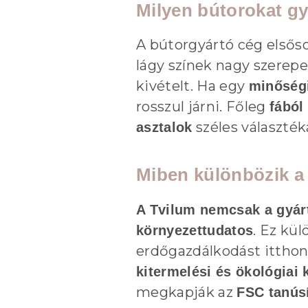
Milyen bútorokat gy
A bútorgyártó cég első
lágy színek nagy szerepe
kivételt. Ha egy
minőségi
rosszul járni. Főleg
fából
széles választék
asztalok
Miben különbözik a 
A Tvilum nemcsak a gyár
. Ez kü
környezettudatos
erdőgazdálkodást itthon
kitermelési és ökológia
megkapják az
FSC tanúsí