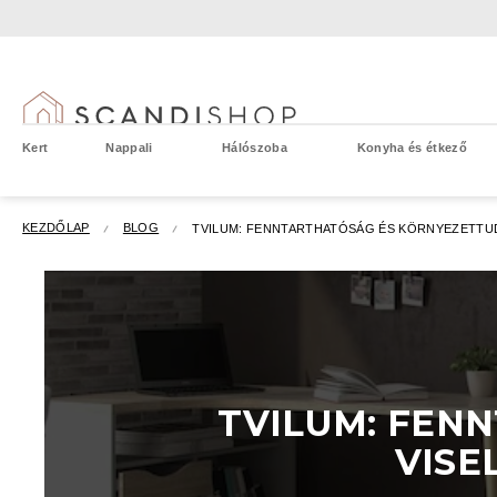
Ugrás
a
fő
tartalomhoz
Kert
Nappali
Hálószoba
Konyha és étkező
KEZDŐLAP
BLOG
TVILUM: FENNTARTHATÓSÁG ÉS KÖRNYEZETTU
TVILUM: FEN
VISE