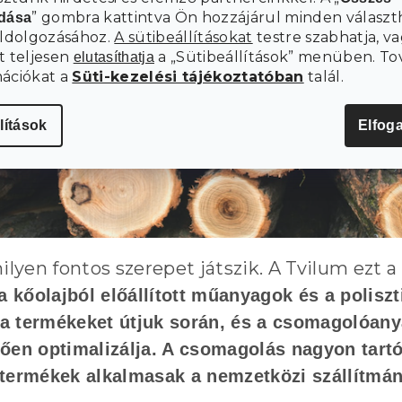
” gombra kattintva Ön hozzájárul minden választ
adása
eldolgozásához.
A sütibeállításokat
testre szabhatja, va
t teljesen
a „Sütibeállítások” menüben. To
elutasíthatja
mációkat a
Süti-kezelési tájékoztatóban
talál.
lítások
Elfog
lyen fontos szerepet játszik. A Tvilum ezt
a kőolajból előállított
műanyagok és a poliszt
a termékeket útjuk során, és a csomagolóany
lően optimalizálja. A csomagolás
nagyon tart
termékek alkalmasak a nemzetközi szállítmán