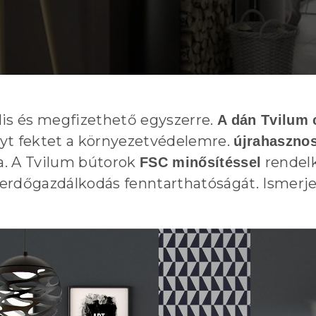
lis és megfizethető egyszerre.
A dán Tvilum 
yt fektet a környezetvédelemre.
újrahasznos
ja. A Tvilum bútorok
rendel
FSC minősítéssel
az erdőgazdálkodás fenntarthatóságát. Ismer