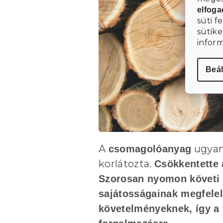
elfog
süti f
sütike
infor
Beál
A
ugyani
csomagolóanyag
korlátozta.
C
sökkentette 
Szorosan nyomon követi 
sajátosságainak megfele
követelményeknek, így a 