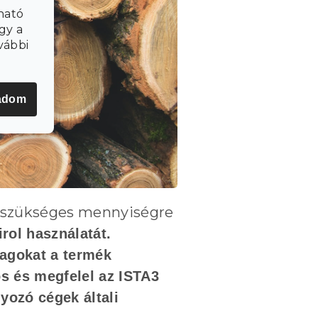
ható
gy a
vábbi
adom
 a szükséges mennyiségre
irol
használatát.
agokat a termék
ós
és megfelel az
ISTA3
yozó cégek általi