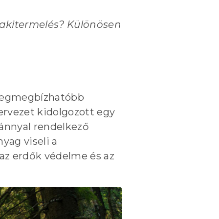
fakitermelés? Különösen
g legmegbízhatóbb
ervezet kidolgozott egy
vánnyal rendelkező
yag viseli a
 az erdők védelme és az