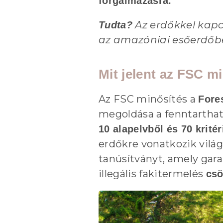
forgalmazásra.
Az erdőkkel kapc
Tudta?
az amazóniai esőerdő
Mit jelent az FSC m
Az FSC minősítés a
Fore
megoldása a fenntarthat
10 alapelvből és 70 krité
erdőkre vonatkozik világ
tanúsítványt, amely gara
illegális fakitermelés
csö