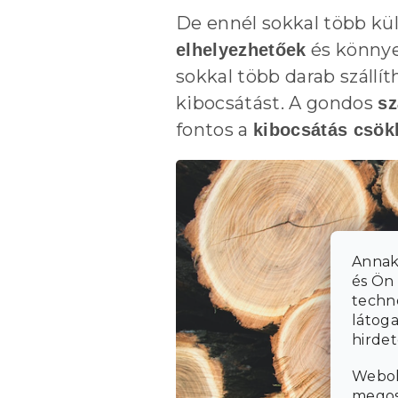
De ennél sokkal több kü
és könnye
elhelyezhetőek
sokkal több darab szállít
kibocsátást. A gondos
sz
fontos a
kibocsátás csök
Annak
és Ön 
techn
látoga
hirde
Webol
megosz