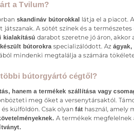
árt a Tvilum?
sorban
látja el a piacot. 
skandináv bútorokkal
t játszanak. A sötét színek és a természetes
darabot szeretne jó áron, akko
 kialakítású
specializálódott. Az
 készült bútorokra
ágyak,
ából mindenki megtalálja a számára tökélete
többi bútorgyártó cégtől?
tás, hanem a termékek
szállítása vagy csoma
lönbözteti meg őket a versenytársaktól. Tám
 és külföldön. Csak olyan
használ, amely 
fát
A termékek megfelelnek a
i követelményeknek.
tványt.