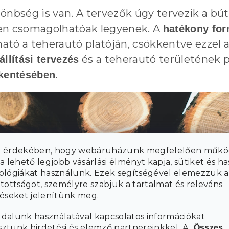
lönbség is van. A tervezők úgy tervezik a b
n csomagolhatóak legyenek. A
hatékony fo
ható a teherautó platóján, csökkentve ezzel 
és a teherautó területének 
állítási tervezés
.
kentésében
 érdekében, hogy webáruházunk megfelelően műkö
a lehető legjobb vásárlási élményt kapja, sütiket és h
ológiákat használunk. Ezek segítségével elemezzük a
tottságot, személyre szabjuk a tartalmat és releváns
téseket jelenítünk meg.
dalunk használatával kapcsolatos információkat
tunk hirdetési és elemző partnereinkkel. A „
Összes