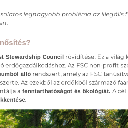
solatos legnagyobb probléma az illegális 
ben.
inősítés?
rövidítése. Ez a vilá
st Stewardship Council
ó erdőgazdálkodáshoz. Az FSC non-profit sz
rendszert, amely az FSC tanúsít
riumból álló
szerte. Az ezekből az erdőkből származó faan
ntálja a
A cél
fenntarthatóságot és ökológiát.
.
kkentése