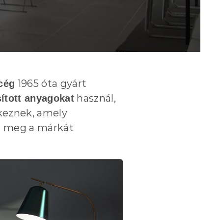
1965 óta gyárt
cég
használ,
ított anyagokat
keznek, amely
je meg a márkát