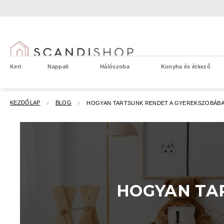
Ugrás
a
fő
tartalomhoz
Kert
Nappali
Hálószoba
Konyha és étkező
KEZDŐLAP
BLOG
HOGYAN TARTSUNK RENDET A GYEREKSZOBÁB
HOGYAN TA