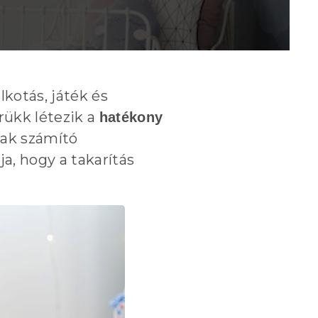
kotás, játék és
rükk létezik a
hatékony
nak számító
a, hogy a takarítás