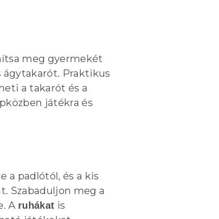
anítsa meg gyermekét
 ágytakarót. Praktikus
eti a takarót és a
apközben játékra és
a padlótól, és a kis
t. Szabaduljon meg a
e. A
is
ruhákat