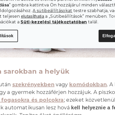
” gombra kattintva Ön hozzájárul minden választ
adása
eldolgozásához.
A sütibeállításokat
testre szabhatja, va
t teljesen
a „Sütibeállítások” menüben. To
elutasíthatja
mációkat a
Süti-kezelési tájékoztatóban
talál.
lítások
Elfog
 sarokban a helyük
 után
szekrényekben
vagy
komódokban
. A
ogy a gyermek hozzáférjen hozzájuk. A piszko
 fogasokra és polcokra
; ezeket közvetlenü
ek automatikusan lesz hová
kell helyeznie a 