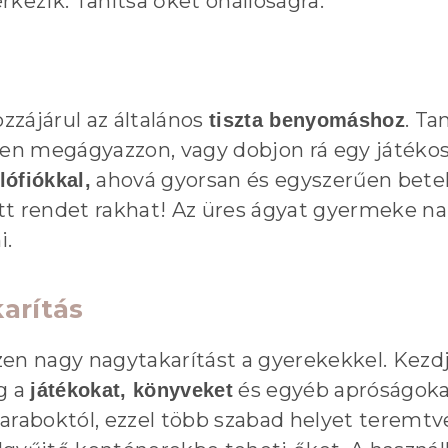
kezik. Tanítsa őket önállóságra.
zzájárul az általános
. T
tiszta benyomáshoz
ben megágyazzon, vagy dobjon rá egy játékos
ahová gyorsan és egyszerűen beteh
lófiókkal,
latt rendet rakhat! Az üres ágyat gyermeke n
i.
arítás
n nagy nagytakarítást a gyerekekkel. Kezdje 
g a
és egyéb apróságoka
játékokat, könyveket
araboktól, ezzel több szabad helyet teremtv