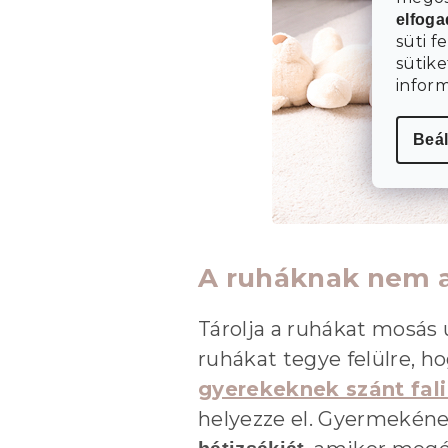
elfog
süti f
sütike
infor
Beál
A ruháknak nem a
Tárolja a ruhákat mosás
ruhákat tegye felülre, h
gyerekeknek szánt fali
helyezze el. Gyermekén