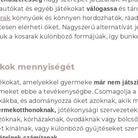
 autókat és egyéb játékokat
és tár
válogassa
rak
könnyűek és könnyen hordozhatók, ráadá
sen elérheti őket. Nagyszerű alternatívát 
uk a kosarak különböző formájúak, így bunke
ékok mennyiségét
átékokat, amelyekkel gyermeke
már nem játsz
rmeket ebbe a tevékenységbe. Csomagolja a
kákba, és adományozza őket azoknak, akik m
jótékonysági szervezete
ermekotthonoknak,
óknak, kórházaknak, óvodáknak vagy bölcső
 kínálnak, vagy különböző gyűjtéseket szerv
ételnek számítanak.