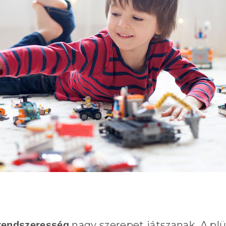
nagy szerepet játszanak. A plü
rendszeresség