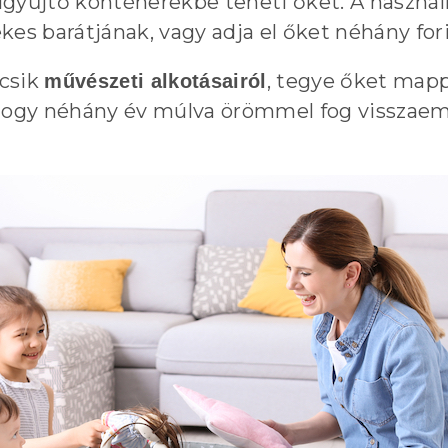
tilgyűjtő konténerekbe teheti őket. A haszná
s barátjának, vagy adja el őket néhány fori
icsik
, tegye őket mapp
művészeti alkotásairól
 hogy néhány év múlva örömmel fog visszae