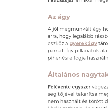
, amikor megér
hátizsákját
Az ágy
A jól megmunkált ágy ho
arra, hogy legalább rész
eszköz a
gyerekágy
táro
párnát. Így pillanatok a
pihenésre fogja használn
Általános nagytak
végezze
Félévente egyszer
segítőjével takarítsa me
nem használt és törött d