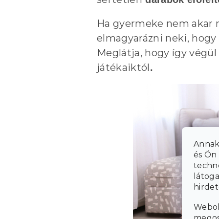
Ha gyermeke nem akar me
elmagyarázni neki, hogy
Meglátja, hogy így végü
játékaiktól
.
Annak
és Ön 
techn
látoga
hirde
Webol
megosz