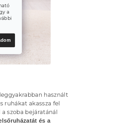
ható
gy a
vábbi
adom
 leggyakrabban használt
s ruhákat akassza fel
l a szoba bejáratánál
felsőruházatát és a