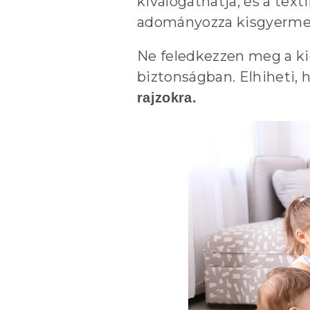
kiválogathatja, és a tex
adományozza kisgyermeke
Ne feledkezzen meg a k
biztonságban. Elhiheti,
rajzokra.