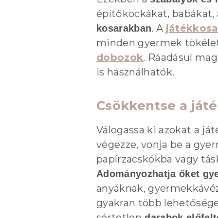
építőkockákat, babákat,
. A
játékkosa
kosarakban
minden gyermek tökélete
dobozok
. Ráadásul mag
is használhatók.
Csökkentse a ját
Válogassa ki azokat a j
végezze, vonja be a gye
papírzacskókba vagy tás
Adományozhatja őket gy
anyáknak, gyermekkávéz
gyakran több lehetőséget
sértetlen
darabok előfelt