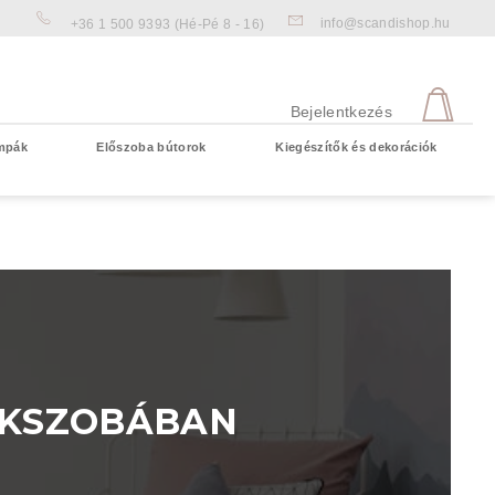
info@scandishop.hu
+36 1 500 9393
(Hé-Pé 8 - 16)
KOS
Bejelentkezés
mpák
Előszoba bútorok
Kiegészítők és dekorációk
Üres kosár
EKSZOBÁBAN