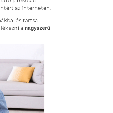
lható játékokat
ntért az interneten.
ákba, és tartsa
mlékezni a
nagyszerű