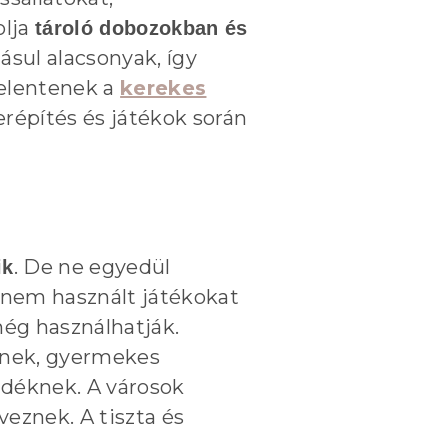
olja
tároló dobozokban és
sul alacsonyak, így
jelentenek a
kerekes
répítés és játékok során
. De ne egyedül
ik
 nem használt játékokat
ég használhatják.
knek, gyermekes
déknek. A városok
eznek. A tiszta és