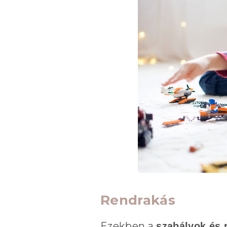
Rendrakás
Ezekben a
szabályok és 