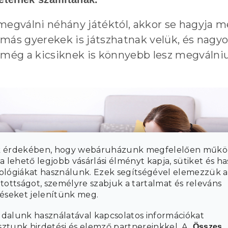
gválni néhány játéktól, akkor se hagyja m
 más gyerekek is játszhatnak velük, és nagy
l még a kicsiknek is könnyebb lesz megválni
 érdekében, hogy webáruházunk megfelelően műkö
a lehető legjobb vásárlási élményt kapja, sütiket és h
ológiákat használunk. Ezek segítségével elemezzük a
tottságot, személyre szabjuk a tartalmat és releváns
téseket jelenítünk meg.
dalunk használatával kapcsolatos információkat
tunk hirdetési és elemző partnereinkkel. A „
Összes