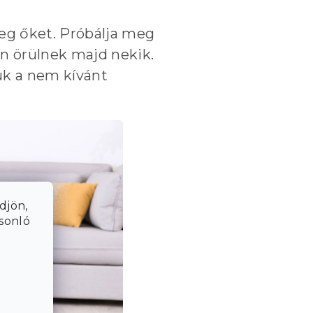
eg őket. Próbálja meg
on örülnek majd nekik.
uk a nem kívánt
djön,
asonló