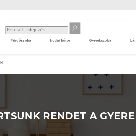
Fürdőszoba
Irodai bútor
Gyerekszoba
Lá
AN
RTSUNK RENDET A GYER