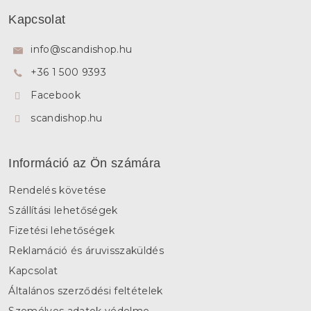
á
Kapcsolat
b
l
info
@
scandishop.hu
é
+36 1 500 9393
c
Facebook
scandishop.hu
Információ az Ön számára
Rendelés követése
Szállítási lehetőségek
Fizetési lehetőségek
Reklamáció és áruvisszaküldés
Kapcsolat
Általános szerződési feltételek
Személyes adatok védelme