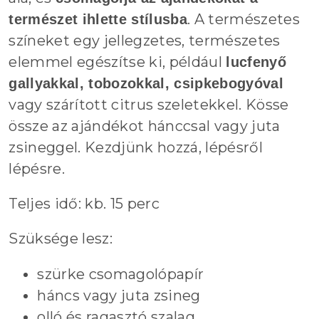
. A természetes
természet ihlette stílusba
színeket egy jellegzetes, természetes
elemmel egészítse ki, például
lucfenyő
gallyakkal, tobozokkal, csipkebogyóval
vagy szárított citrus szeletekkel. Kösse
össze az ajándékot hánccsal vagy juta
zsineggel. Kezdjünk hozzá, lépésről
lépésre.
Teljes idő: kb. 15 perc
Szüksége lesz:
szürke csomagolópapír
háncs vagy juta zsineg
olló és ragasztó szalag