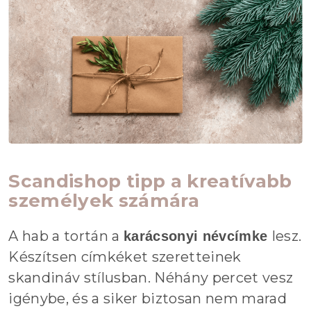
Scandishop tipp a kreatívabb
személyek számára
A hab a tortán a
lesz.
karácsonyi névcímke
Készítsen címkéket szeretteinek
skandináv stílusban. Néhány percet vesz
igénybe, és a siker biztosan nem marad