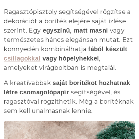
Ragasztópisztoly segítségével rögzítse a
dekorációt a boríték elejére saját ízlése
szerint. Egy
vagy
egyszínű, matt masni
természetes háncs elegánsan mutat. Ezt
könnyedén kombinálhatja
fából készült
,
csillagokkal
vagy hópelyhekkel
amelyeket virágboltban is megtalál.
A kreatívabbak
saját borítékot hozhatnak
segítségével, és
létre csomagolópapír
ragasztóval rögzíthetik. Még a borítéknak
sem kell unalmasnak lennie.