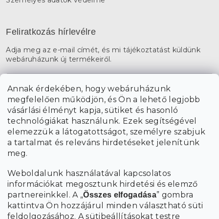
Feliratkozás hírlevélre
Adja meg az e-mail címét, és mi tájékoztatást küldünk
webáruházunk új termékeiről.
E-mail
Annak érdekében, hogy webáruházunk
megfelelően működjön, és Ön a lehető legjobb
a személyes
A hírlevelekre való feliratkozással egyetértek
vásárlási élményt kapja, sütiket és hasonló
adatok feldolgozásával
.
technológiákat használunk. Ezek segítségével
elemezzük a látogatottságot, személyre szabjuk
FELIRATKOZÁS
a tartalmat és releváns hirdetéseket jelenítünk
meg.
Weboldalunk használatával kapcsolatos
információkat megosztunk hirdetési és elemző
partnereinkkel. A „
” gombra
Összes elfogadása
kattintva Ön hozzájárul minden választható süti
feldolgozásához.
A sütibeállításokat
testre