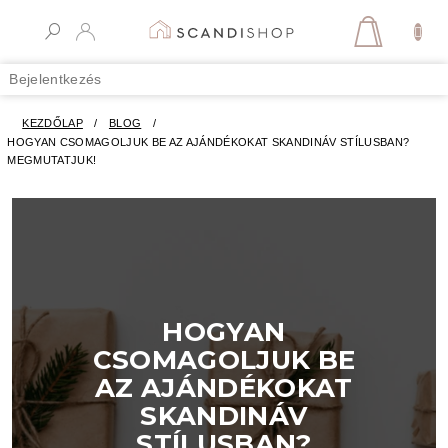
Ugrás
a
KOSÁR
fő
tartalomhoz
Bejelentkezés
KEZDŐLAP
/
BLOG
/
HOGYAN CSOMAGOLJUK BE AZ AJÁNDÉKOKAT SKANDINÁV STÍLUSBAN?
MEGMUTATJUK!
HOGYAN
CSOMAGOLJUK BE
AZ AJÁNDÉKOKAT
SKANDINÁV
STÍLUSBAN?