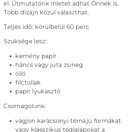
el. Útmutatónk ihletet adhat Önnek is.
Több dizájn közül választhat.
Teljes idő: körülbelül 60 perc
Szüksége lesz:
kemény papír
háncs vagy juta zsineg
olló
filctollak
papír lyukasztó
Csomagolunk:
vágjon karácsonyi témájú formákat
vagy klasszikus téglalapokat a