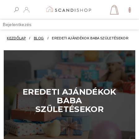
Ugrás
a
KOSÁR
fő
tartalomhoz
Bejelentkezés
KEZDŐLAP
/
BLOG
/
EREDETI AJÁNDÉKOK BABA SZÜLETÉSEKOR
EREDETI AJÁNDÉKOK
BABA
SZÜLETÉSEKOR