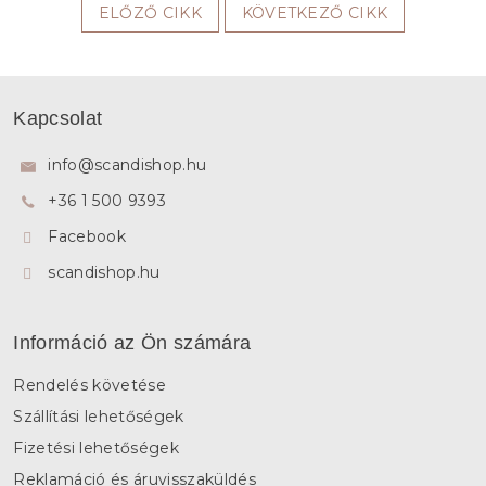
ELŐZŐ CIKK
KÖVETKEZŐ CIKK
L
á
Kapcsolat
b
l
info
@
scandishop.hu
é
+36 1 500 9393
c
Facebook
scandishop.hu
Információ az Ön számára
Rendelés követése
Szállítási lehetőségek
Fizetési lehetőségek
Reklamáció és áruvisszaküldés