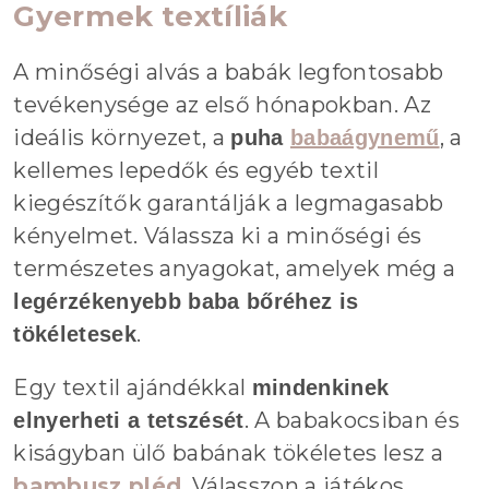
Gyermek textíliák
A minőségi alvás a babák legfontosabb
tevékenysége az első hónapokban. Az
ideális környezet, a
, a
puha
babaágynemű
kellemes lepedők és egyéb textil
kiegészítők garantálják a legmagasabb
kényelmet. Válassza ki a minőségi és
természetes anyagokat, amelyek még a
legérzékenyebb baba bőréhez is
.
tökéletesek
Egy textil ajándékkal
mindenkinek
. A babakocsiban és
elnyerheti a tetszését
kiságyban ülő babának tökéletes lesz a
bambusz pléd
. Válasszon a játékos