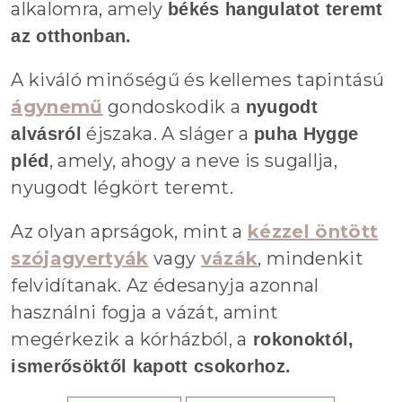
alkalomra, amely
békés hangulatot teremt
az otthonban.
A kiváló minőségű és kellemes tapintású
ágynemű
gondoskodik a
nyugodt
éjszaka. A sláger a
alvásról
puha Hygge
, amely, ahogy a neve is sugallja,
pléd
nyugodt légkört teremt.
Az olyan aprságok, mint a
kézzel öntött
szójagyertyák
vagy
vázák
, mindenkit
felvidítanak. Az édesanyja azonnal
használni fogja a vázát, amint
megérkezik a kórházból, a
rokonoktól,
ismerősöktől kapott csokorhoz.