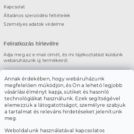
Kapcsolat
Általános szerződési feltételek
Személyes adatok védelme
Feliratkozás hírlevélre
Adja meg az e-mail címét, és mi tájékoztatást küldünk
webáruházunk új termékeiről.
E-mail
Annak érdekében, hogy webáruházunk
megfelelően működjön, és Ön a lehető legjobb
a személyes
A hírlevelekre való feliratkozással egyetértek
vásárlási élményt kapja, sütiket és hasonló
adatok feldolgozásával
.
technológiákat használunk. Ezek segítségével
elemezzük a látogatottságot, személyre szabjuk
FELIRATKOZÁS
a tartalmat és releváns hirdetéseket jelenítünk
meg.
Weboldalunk használatával kapcsolatos