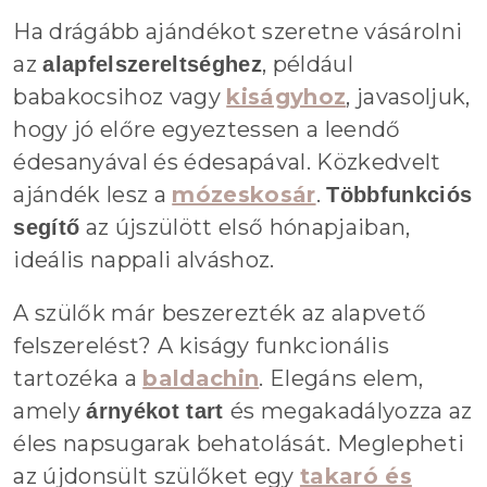
Ha drágább ajándékot szeretne vásárolni
az
, például
alapfelszereltséghez
babakocsihoz vagy
kiságyhoz
, javasoljuk,
hogy jó előre egyeztessen a leendő
édesanyával és édesapával. Közkedvelt
ajándék lesz a
mózeskosár
.
Többfunkciós
az újszülött első hónapjaiban,
segítő
ideális nappali alváshoz.
A szülők már beszerezték az alapvető
felszerelést? A kiságy funkcionális
tartozéka a
baldachin
. Elegáns elem,
amely
és megakadályozza az
árnyékot tart
éles napsugarak behatolását. Meglepheti
az újdonsült szülőket egy
takaró és