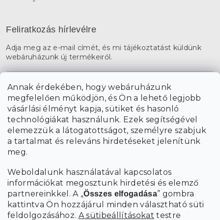
Feliratkozás hírlevélre
Adja meg az e-mail címét, és mi tájékoztatást küldünk
webáruházunk új termékeiről.
E-mail
Annak érdekében, hogy webáruházunk
megfelelően működjön, és Ön a lehető legjobb
a személyes
A hírlevelekre való feliratkozással egyetértek
vásárlási élményt kapja, sütiket és hasonló
adatok feldolgozásával
.
technológiákat használunk. Ezek segítségével
elemezzük a látogatottságot, személyre szabjuk
FELIRATKOZÁS
a tartalmat és releváns hirdetéseket jelenítünk
meg.
Weboldalunk használatával kapcsolatos
információkat megosztunk hirdetési és elemző
partnereinkkel. A „
” gombra
Összes elfogadása
kattintva Ön hozzájárul minden választható süti
feldolgozásához.
A sütibeállításokat
testre