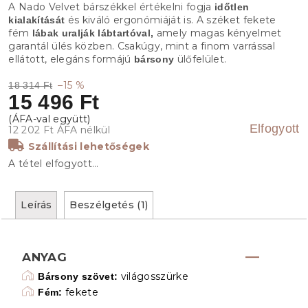
A Nado Velvet bárszékkel értékelni fogja
időtlen
és kiváló ergonómiáját is. A széket fekete
kialakítását
fém
amely magas kényelmet
lábak uralják lábtartóval,
garantál ülés közben. Csakúgy, mint a finom varrással
ellátott, elegáns formájú
ülőfelület.
bársony
–15 %
18 314 Ft
15 496 Ft
Elfogyott
12 202 Ft ÁFA nélkül
Szállítási lehetőségek
A tétel elfogyott…
Leírás
Beszélgetés (1)
ANYAG
világosszürke
Bársony szövet:
fekete
Fém: