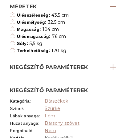
MÉRETEK
43,5 cm
Ülésszélesség:
32,5 cm
Ülésmélység:
104 cm
Magasság:
76 cm
Ülésmagasság:
5,5 kg
Súly:
120 kg
Terhelhetőség:
KIEGÉSZÍTŐ PARAMÉTEREK
KIEGÉSZÍTŐ PARAMÉTEREK
Bárszékek
Kategória
:
Szürke
Színek
:
Fém
Lábak anyaga
:
Bársony szövet
Huzat anyaga
:
Nem
Forgatható
:
Karfák nélkül
Karfák
: