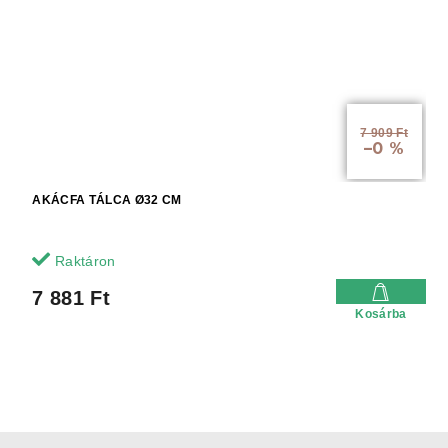
7 909 Ft
–0 %
AKÁCFA TÁLCA Ø32 CM
Raktáron
7 881 Ft
Kosárba
L