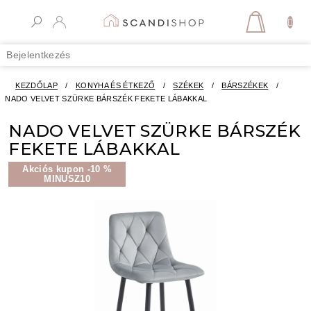
Ugrás
a
KOSÁR
fő
tartalomhoz
Bejelentkezés
KEZDŐLAP
/
KONYHA ÉS ÉTKEZŐ
/
SZÉKEK
/
BÁRSZÉKEK
/
NADO VELVET SZÜRKE BÁRSZÉK FEKETE LÁBAKKAL
NADO VELVET SZÜRKE BÁRSZÉK
FEKETE LÁBAKKAL
Akciós kupon -10 %
MINUSZ10