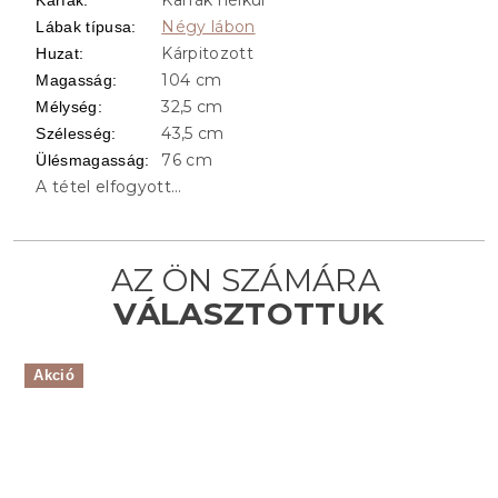
Négy lábon
Lábak típusa
:
Kárpitozott
Huzat
:
104 cm
Magasság
:
32,5 cm
Mélység
:
43,5 cm
Szélesség
:
76 cm
Ülésmagasság
:
A tétel elfogyott…
Akció