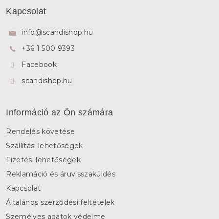
á
Kapcsolat
b
l
info
@
scandishop.hu
é
+36 1 500 9393
c
Facebook
scandishop.hu
Információ az Ön számára
Rendelés követése
Szállítási lehetőségek
Fizetési lehetőségek
Reklamáció és áruvisszaküldés
Kapcsolat
Általános szerződési feltételek
Személyes adatok védelme