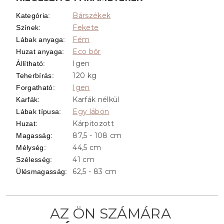
Bárszékek
Kategória
:
Fekete
Színek
:
Fém
Lábak anyaga
:
Eco bőr
Huzat anyaga
:
Igen
Állítható
:
120 kg
Teherbírás
:
Igen
Forgatható
:
Karfák nélkül
Karfák
:
Egy lábon
Lábak típusa
:
Kárpitozott
Huzat
:
87,5 - 108 cm
Magasság
:
44,5 cm
Mélység
:
41 cm
Szélesség
:
62,5 - 83 cm
Ülésmagasság
: