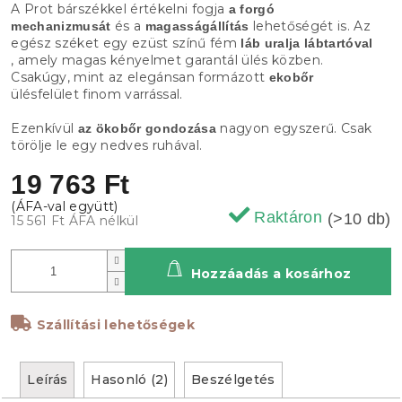
A Prot bárszékkel értékelni fogja
a forgó
és a
lehetőségét is. Az
mechanizmusát
magasságállítás
egész széket egy ezüst színű fém
láb uralja lábtartóval
, amely magas kényelmet garantál ülés közben.
Csakúgy, mint az elegánsan formázott
ekobőr
ülésfelület finom varrással.
Ezenkívül
nagyon egyszerű. Csak
az ökobőr gondozása
törölje le egy nedves ruhával.
19 763 Ft
Raktáron
(>10 db)
15 561 Ft ÁFA nélkül
Hozzáadás a kosárhoz
Szállítási lehetőségek
Leírás
Hasonló (2)
Beszélgetés