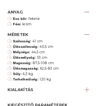
ANYAG
fekete
Eco bőr:
króm
Fém:
MÉRETEK
41 cm
Szélesség:
40,5 cm
Ülésszélesség:
44,5 cm
Mélysége:
33 cm
Ülésmélység:
87,5-108 cm
Magasság:
62,5-83 cm
Ülésmagasság:
6,3 kg
Súly:
120 kg
Terhelhetőség:
KIALAKÍTÁS
KIEGÉSZÍTŐ PARAMÉTEREK