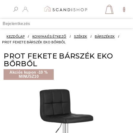
Ugrás
a
KOSÁR
fő
tartalomhoz
Bejelentkezés
KEZDŐLAP
/
KONYHA ÉS ÉTKEZŐ
/
SZÉKEK
/
BÁRSZÉKEK
/
PROT FEKETE BÁRSZÉK EKO BŐRBŐL
PROT FEKETE BÁRSZÉK EKO
BŐRBŐL
Akciós kupon -10 %
MINUSZ10