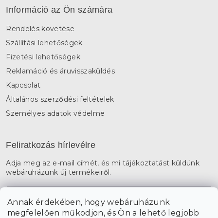
Információ az Ön számára
Rendelés követése
Szállítási lehetőségek
Fizetési lehetőségek
Reklamáció és áruvisszaküldés
Kapcsolat
Általános szerződési feltételek
Személyes adatok védelme
Feliratkozás hírlevélre
Adja meg az e-mail címét, és mi tájékoztatást küldünk
webáruházunk új termékeiről.
E-mail
Annak érdekében, hogy webáruházunk
megfelelően működjön, és Ön a lehető legjobb
a személyes
A hírlevelekre való feliratkozással egyetértek