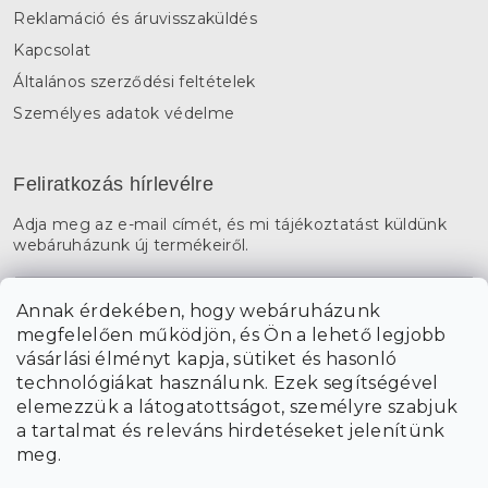
Reklamáció és áruvisszaküldés
Kapcsolat
Általános szerződési feltételek
Személyes adatok védelme
Feliratkozás hírlevélre
Adja meg az e-mail címét, és mi tájékoztatást küldünk
webáruházunk új termékeiről.
E-mail
Annak érdekében, hogy webáruházunk
megfelelően működjön, és Ön a lehető legjobb
a személyes
A hírlevelekre való feliratkozással egyetértek
vásárlási élményt kapja, sütiket és hasonló
adatok feldolgozásával
.
technológiákat használunk. Ezek segítségével
elemezzük a látogatottságot, személyre szabjuk
FELIRATKOZÁS
a tartalmat és releváns hirdetéseket jelenítünk
meg.