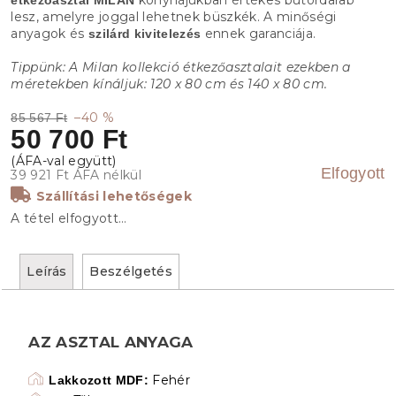
lesz, amelyre joggal lehetnek büszkék. A minőségi
anyagok és
ennek garanciája.
szilárd kivitelezés
Tippünk: A Milan kollekció étkezőasztalait ezekben a
méretekben kínáljuk: 120 x 80 cm és 140 x 80 cm.
–40 %
85 567 Ft
50 700 Ft
Elfogyott
39 921 Ft ÁFA nélkül
Szállítási lehetőségek
A tétel elfogyott…
Leírás
Beszélgetés
AZ ASZTAL ANYAGA
Fehér
Lakkozott MDF: