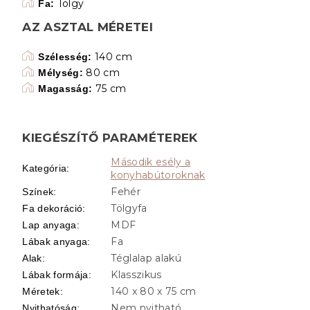
Tölgy
Fa:
AZ ASZTAL MÉRETEI
140 cm
Szélesség:
80 cm
Mélység:
75 cm
Magasság:
KIEGÉSZÍTŐ PARAMÉTEREK
Második esély a
Kategória
:
konyhabútoroknak
Fehér
Színek
:
Tölgyfa
Fa dekoráció
:
MDF
Lap anyaga
:
Fa
Lábak anyaga
:
Téglalap alakú
Alak
:
Klasszikus
Lábak formája
:
140 x 80 x 75 cm
Méretek
:
Nem nyitható
Nyithatóság
: