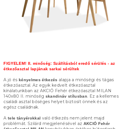
FIGYELEM! II. minőség: Szállításból eredő sérülés - az
étkezőasztal lapjának sarkai sérültek
A jó és
alapja a minőségi és tágas
kényelmes étkezés
étkezőasztal. Az egyik kedvelt étkezőasztal
kínálatunkban az AKCIÓ Fehér étkezőasztal MILAN
140x80 II. minőség
. Ez a kellemes
skandináv stílusban
családi asztal bőséges helyet biztosít önnek és az
egész családnak.
A
való étkezés nem jelent majd
tele tányérokkal
problémát. Szilárd megjelenésével az
AKCIÓ Fehér
konyhájukban értékes bútordarab
étkezőasztal MILAN