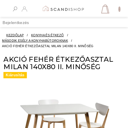
Ugrás
a
KOSÁR
fő
tartalomhoz
Bejelentkezés
KEZDŐLAP
/
KONYHA ÉS ÉTKEZŐ
/
MÁSODIK ESÉLY A KONYHABÚTOROKNAK
/
AKCIÓ FEHÉR ÉTKEZŐASZTAL MILAN 140X80 II. MINŐSÉG
AKCIÓ FEHÉR ÉTKEZŐASZTAL
MILAN 140X80 II. MINŐSÉG
Kiárusítás