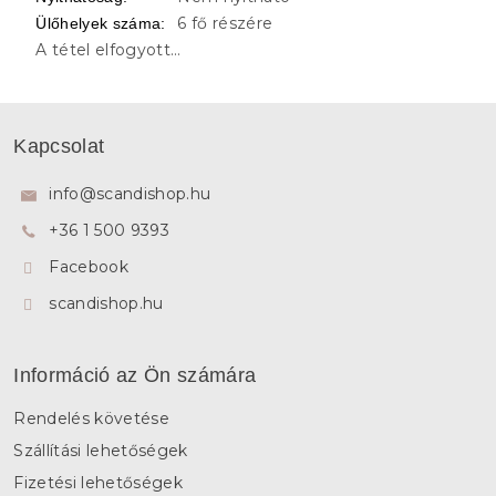
6 fő részére
Ülőhelyek száma
:
A tétel elfogyott…
L
á
Kapcsolat
b
l
info
@
scandishop.hu
é
+36 1 500 9393
c
Facebook
scandishop.hu
Információ az Ön számára
Rendelés követése
Szállítási lehetőségek
Fizetési lehetőségek