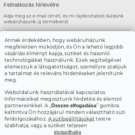
Feliratkozás hírlevélre
Adja meg az e-mail címét, és mi tájékoztatást küldünk
webáruházunk új termékeiről.
E-mail
Annak érdekében, hogy webáruházunk
megfelelően működjön, és Ön a lehető legjobb
a személyes
A hírlevelekre való feliratkozással egyetértek
vásárlási élményt kapja, sütiket és hasonló
adatok feldolgozásával
.
technológiákat használunk. Ezek segítségével
elemezzük a látogatottságot, személyre szabjuk
FELIRATKOZÁS
a tartalmat és releváns hirdetéseket jelenítünk
meg.
Weboldalunk használatával kapcsolatos
információkat megosztunk hirdetési és elemző
partnereinkkel. A „
” gombra
Összes elfogadása
kattintva Ön hozzájárul minden választható süti
feldolgozásához.
A sütibeállításokat
testre
szabhatja, vagy a sütiket teljesen
elutasíthatja