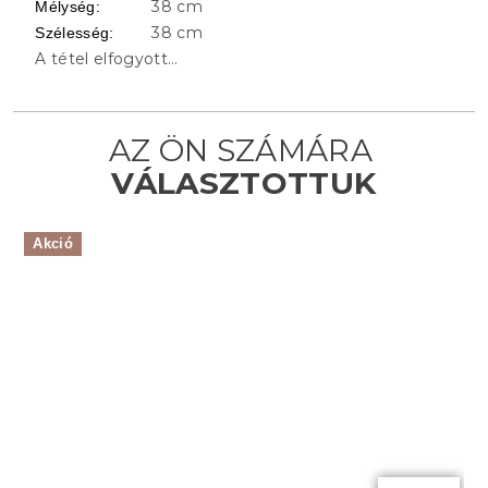
38 cm
Mélység
:
38 cm
Szélesség
:
A tétel elfogyott…
Akció