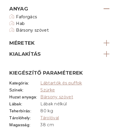
ANYAG
Faforgács
Hab
Bársony szövet
MÉRETEK
KIALAKÍTÁS
KIEGÉSZÍTŐ PARAMÉTEREK
Lábtartók és puffok
Kategória
:
Szürke
Színek
:
Bársony szövet
Huzat anyaga
:
Lábak nélkül
Lábak
:
80 kg
Teherbírás
:
Tárolóval
Tárolóhely
:
38 cm
Magasság
: