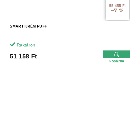
55 455 Ft
–7 %
SMART KRÉM PUFF
Raktáron
51 158 Ft
Kosárba