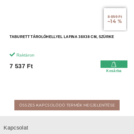
8 859 Ft
–14 %
TABURETT TÁROLÓHELLYEL LAFINA 38X38 CM, SZÜRKE
Raktáron
7 537 Ft
Kosárba
ÖSSZES KAPCSOLÓDÓ TERMÉK MEGJELENÍTÉSE
L
á
Kapcsolat
b