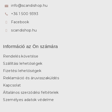
l
info
@
scandishop.hu
é
+36 1 500 9393
c
Facebook
scandishop.hu
Információ az Ön számára
Rendelés követése
Szállítási lehetőségek
Fizetési lehetőségek
Reklamáció és áruvisszaküldés
Kapcsolat
Általános szerződési feltételek
Személyes adatok védelme