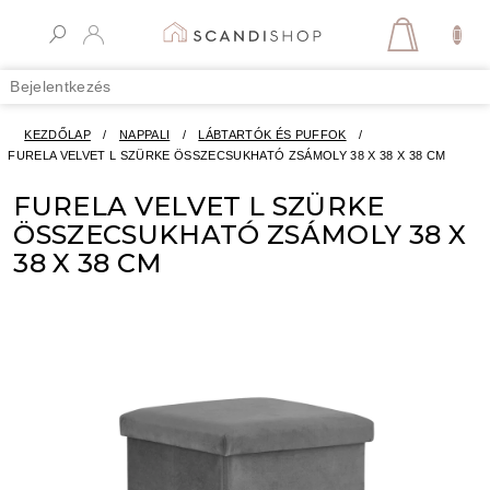
Ugrás
a
KOSÁR
fő
tartalomhoz
Bejelentkezés
KEZDŐLAP
/
NAPPALI
/
LÁBTARTÓK ÉS PUFFOK
/
FURELA VELVET L SZÜRKE ÖSSZECSUKHATÓ ZSÁMOLY 38 X 38 X 38 CM
FURELA VELVET L SZÜRKE
ÖSSZECSUKHATÓ ZSÁMOLY 38 X
38 X 38 CM