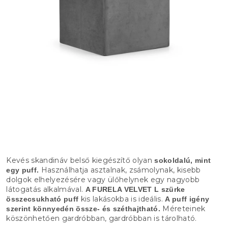
Kevés skandináv belső kiegészítő olyan
sokoldalú, mint
Használhatja asztalnak, zsámolynak, kisebb
egy puff.
dolgok elhelyezésére vagy ülőhelynek egy nagyobb
látogatás alkalmával.
A FURELA VELVET L szürke
kis lakásokba is ideális.
összecsukható puff
A puff igény
Méreteinek
szerint könnyedén össze- és széthajtható.
köszönhetően gardróbban, gardróbban is tárolható.