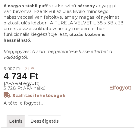
szürke színű
anyaggal
A nagyon stabil puff
bársony
van bevonva. Ezenkívül az ülés kiváló minőségű
habszivaccsal van feltöltve, amely magas kényelmet
biztosít ülés közben. A FURELA VELVET L 38 x 38 x 38
cm-es összecsukható zsámoly minden otthon
funkcionális kiegészítője lesz,
utazás közben is
használható.
Megjegyzés: A szín megjelenítése kissé eltérhet a
valóságtól.
–21 %
6 007 Ft
4 734 Ft
Elfogyott
3 728 Ft ÁFA nélkül
Szállítási lehetőségek
A tétel elfogyott…
Leírás
Beszélgetés