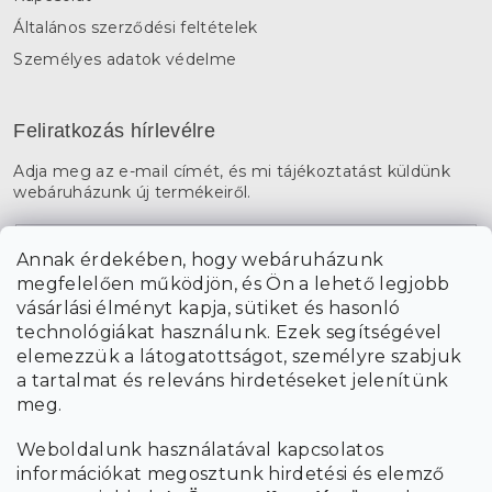
Általános szerződési feltételek
Személyes adatok védelme
Feliratkozás hírlevélre
Adja meg az e-mail címét, és mi tájékoztatást küldünk
webáruházunk új termékeiről.
E-mail
Annak érdekében, hogy webáruházunk
megfelelően működjön, és Ön a lehető legjobb
a személyes
A hírlevelekre való feliratkozással egyetértek
vásárlási élményt kapja, sütiket és hasonló
adatok feldolgozásával
.
technológiákat használunk. Ezek segítségével
elemezzük a látogatottságot, személyre szabjuk
FELIRATKOZÁS
a tartalmat és releváns hirdetéseket jelenítünk
meg.
Weboldalunk használatával kapcsolatos
információkat megosztunk hirdetési és elemző