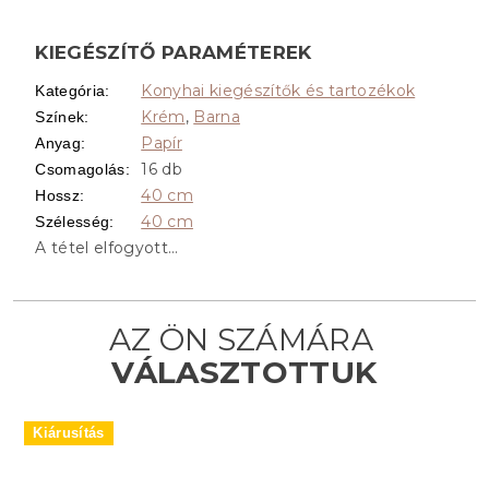
KIEGÉSZÍTŐ PARAMÉTEREK
Konyhai kiegészítők és tartozékok
Kategória
:
Krém
,
Barna
Színek
:
Papír
Anyag
:
16 db
Csomagolás
:
40 cm
Hossz
:
40 cm
Szélesség
:
A tétel elfogyott…
Kiárusítás