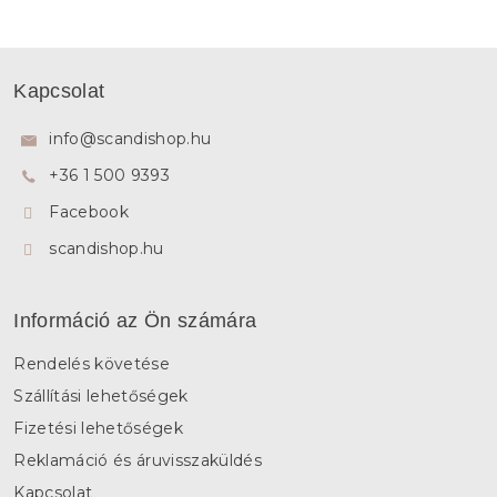
L
á
Kapcsolat
b
l
info
@
scandishop.hu
é
+36 1 500 9393
c
Facebook
scandishop.hu
Információ az Ön számára
Rendelés követése
Szállítási lehetőségek
Fizetési lehetőségek
Reklamáció és áruvisszaküldés
Kapcsolat