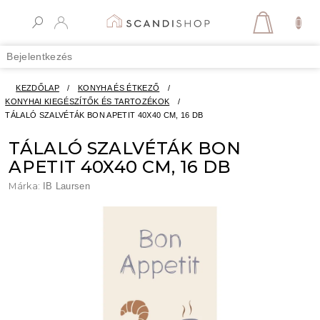
Ugrás
a
KOSÁR
fő
tartalomhoz
Bejelentkezés
KEZDŐLAP
/
KONYHA ÉS ÉTKEZŐ
/
KONYHAI KIEGÉSZÍTŐK ÉS TARTOZÉKOK
/
TÁLALÓ SZALVÉTÁK BON APETIT 40X40 CM, 16 DB
TÁLALÓ SZALVÉTÁK BON
APETIT 40X40 CM, 16 DB
Márka:
IB Laursen