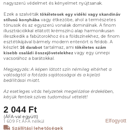
nagyszerű védelmet és kényelmet nyújtsanak.
Ezek a szalvéták
tökéletesek egy vidéki vagy skandináv
vagy étkezőbe, ahol a természetes
stílusú konyhába
tónusok és az egyszerű vonalak dominálnak. A finom
illusztrációkkal ellátott krémszínű alap harmonikusan
illeszkedik a fabútorokhoz és a földszínekhez, de finom
esztétikájával bármely modern enteriőrt is feldob. A
készlet
tartalmaz, ami
16 darabot
tökéletes szám
vagy egy ünnepi
kisebb családi összejövetelekhez
vacsorához a barátokkal.
Megjegyzés: A képen látott szín némileg eltérhet a
valóságtól a fotózás sajátosságai és a kijelző
beállításai miatt.
Az esetleges vitás helyzetek megelőzése érdekében,
kérjük fentiek szíves tudomásul vételét!
2 044 Ft
Elfogyott
1 609 Ft ÁFA nélkül
Szállítási lehetőségek