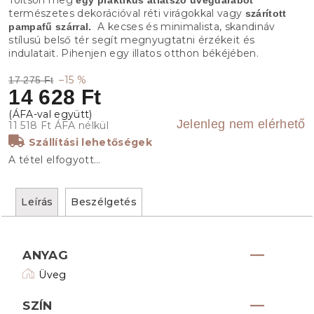
természetes dekorációval réti virágokkal vagy
szárított
A kecses és minimalista, skandináv
pampafű szárral.
stílusú belső tér segít megnyugtatni érzékeit és
indulatait. Pihenjen egy illatos otthon békéjében.
–15 %
17 275 Ft
14 628 Ft
Jelenleg nem elérhető
11 518 Ft ÁFA nélkül
Szállítási lehetőségek
A tétel elfogyott…
Leírás
Beszélgetés
ANYAG
Üveg
SZÍN