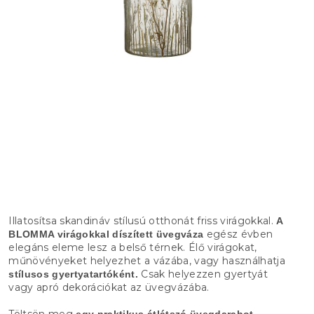
Illatosítsa skandináv stílusú otthonát friss virágokkal.
A
egész évben
BLOMMA virágokkal díszített üvegváza
elegáns eleme lesz a belső térnek. Élő virágokat,
műnövényeket helyezhet a vázába, vagy használhatja
Csak helyezzen gyertyát
stílusos gyertyatartóként.
vagy apró dekorációkat az üvegvázába.
Töltsön meg
egy praktikus átlátszó üvegdarabot