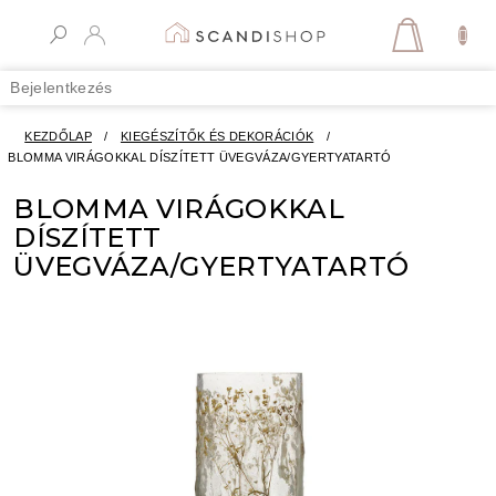
Ugrás
a
KOSÁR
fő
tartalomhoz
Bejelentkezés
KEZDŐLAP
/
KIEGÉSZÍTŐK ÉS DEKORÁCIÓK
/
BLOMMA VIRÁGOKKAL DÍSZÍTETT ÜVEGVÁZA/GYERTYATARTÓ
BLOMMA VIRÁGOKKAL
DÍSZÍTETT
ÜVEGVÁZA/GYERTYATARTÓ