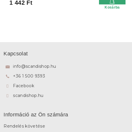
1 442 Ft
Kosárba
L
á
Kapcsolat
b
l
info
@
scandishop.hu
é
+36 1 500 9393
c
Facebook
scandishop.hu
Információ az Ön számára
Rendelés követése