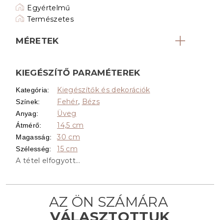
Egyértelmű
Természetes
MÉRETEK
KIEGÉSZÍTŐ PARAMÉTEREK
Kiegészítők és dekorációk
Kategória
:
Fehér
,
Bézs
Színek
:
Üveg
Anyag
:
14,5 cm
Átmérő
:
30 cm
Magasság
:
15 cm
Szélesség
:
A tétel elfogyott…