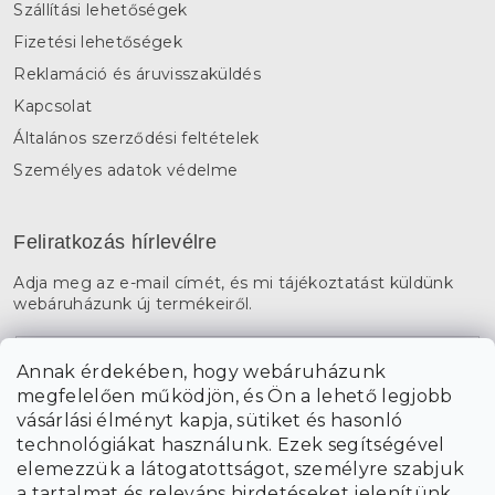
Szállítási lehetőségek
Fizetési lehetőségek
Reklamáció és áruvisszaküldés
Kapcsolat
Általános szerződési feltételek
Személyes adatok védelme
Feliratkozás hírlevélre
Adja meg az e-mail címét, és mi tájékoztatást küldünk
webáruházunk új termékeiről.
E-mail
Annak érdekében, hogy webáruházunk
megfelelően működjön, és Ön a lehető legjobb
a személyes
A hírlevelekre való feliratkozással egyetértek
vásárlási élményt kapja, sütiket és hasonló
adatok feldolgozásával
.
technológiákat használunk. Ezek segítségével
elemezzük a látogatottságot, személyre szabjuk
FELIRATKOZÁS
a tartalmat és releváns hirdetéseket jelenítünk