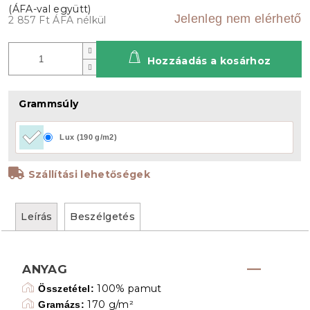
Jelenleg nem elérhető
2 857 Ft ÁFA nélkül
Hozzáadás a kosárhoz
Grammsúly
Lux (190 g/m2)
Szállítási lehetőségek
Leírás
Beszélgetés
ANYAG
100% pamut
Összetétel:
170 g/m²
Gramázs: