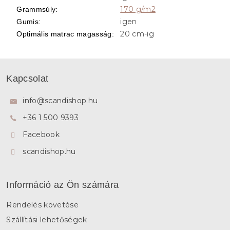
170 g/m2
Grammsúly
:
igen
Gumis
:
20 cm-ig
Optimális matrac magasság
:
L
á
Kapcsolat
b
l
info
@
scandishop.hu
é
+36 1 500 9393
c
Facebook
scandishop.hu
Információ az Ön számára
Rendelés követése
Szállítási lehetőségek