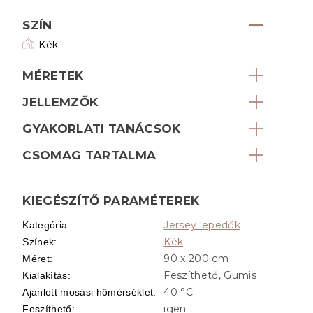
SZÍN
Kék
MÉRETEK
JELLEMZŐK
GYAKORLATI TANÁCSOK
CSOMAG TARTALMA
KIEGÉSZÍTŐ PARAMÉTEREK
Jersey lepedők
Kategória
:
Kék
Színek
:
90 x 200 cm
Méret
:
Feszíthető, Gumis
Kialakítás
:
40 °C
Ajánlott mosási hőmérséklet
:
igen
Feszíthető
: