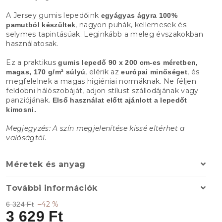
A Jersey gumis lepedőink
egyágyas ágyra
100%
, nagyon puhák, kellemesek és
pamutból készültek
selymes tapintásúak. Leginkább a meleg évszakokban
használatosak.
Ez a praktikus
gumis lepedő
90 x 200 cm-es méretben,
, elérik az
, és
magas, 170 g/m² súlyú
európai minőséget
megfelelnek a magas higiéniai normáknak. Ne féljen
feldobni hálószobáját, adjon stílust szállodájának vagy
panziójának.
Első használat előtt ajánlott a lepedőt
kimosni.
Megjegyzés: A szín megjelenítése kissé eltérhet a
valóságtól.
Méretek és anyag
További információk
–42 %
6 324 Ft
3 629 Ft