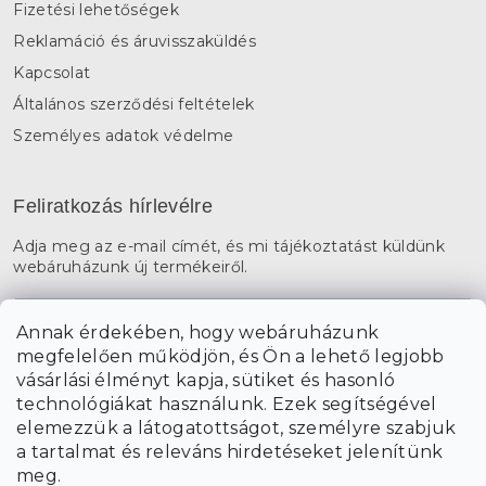
Fizetési lehetőségek
Reklamáció és áruvisszaküldés
Kapcsolat
Általános szerződési feltételek
Személyes adatok védelme
Feliratkozás hírlevélre
Adja meg az e-mail címét, és mi tájékoztatást küldünk
webáruházunk új termékeiről.
E-mail
Annak érdekében, hogy webáruházunk
megfelelően működjön, és Ön a lehető legjobb
a személyes
A hírlevelekre való feliratkozással egyetértek
vásárlási élményt kapja, sütiket és hasonló
adatok feldolgozásával
.
technológiákat használunk. Ezek segítségével
elemezzük a látogatottságot, személyre szabjuk
FELIRATKOZÁS
a tartalmat és releváns hirdetéseket jelenítünk
meg.