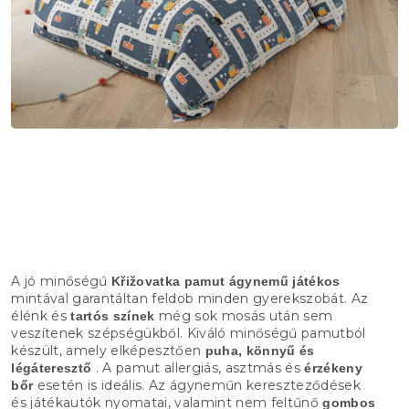
A jó minőségű
Křižovatka pamut ágynemű
játékos
mintával garantáltan feldob minden gyerekszobát. Az
élénk és
még sok mosás után sem
tartós színek
veszítenek szépségükből. Kiváló minőségű pamutból
készült, amely elképesztően
puha, könnyű és
. A pamut allergiás, asztmás és
légáteresztő
érzékeny
esetén is ideális. Az ágyneműn kereszteződések
bőr
és játékautók nyomatai, valamint nem feltűnő
gombos