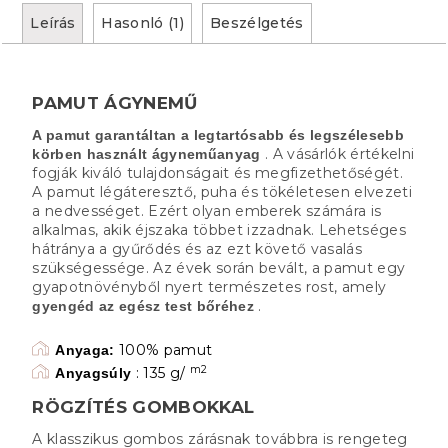
Leírás
Hasonló (1)
Beszélgetés
PAMUT ÁGYNEMŰ
A pamut garantáltan a legtartósabb és legszélesebb
. A vásárlók értékelni
körben használt ágyneműanyag
fogják kiváló tulajdonságait és megfizethetőségét.
A pamut légáteresztő, puha és tökéletesen elvezeti
a nedvességet. Ezért olyan emberek számára is
alkalmas, akik éjszaka többet izzadnak. Lehetséges
hátránya a gyűrődés és az ezt követő vasalás
szükségessége. Az évek során bevált, a pamut egy
gyapotnövényből nyert természetes rost, amely
.
gyengéd az egész test bőréhez
100% pamut
Anyaga:
m2
: 135 g/
Anyagsúly
RÖGZÍTÉS GOMBOKKAL
A klasszikus gombos zárásnak továbbra is rengeteg