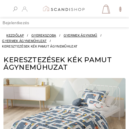
Ugrás
a
KOSÁR
fő
tartalomhoz
Bejelentkezés
KEZDŐLAP
/
GYEREKSZOBA
/
GYERMEK ÁGYNEMŰ
/
GYERMEK ÁGYNEMŰHUZAT
/
KERESZTEZÉSEK KÉK PAMUT ÁGYNEMŰHUZAT
KERESZTEZÉSEK KÉK PAMUT
ÁGYNEMŰHUZAT