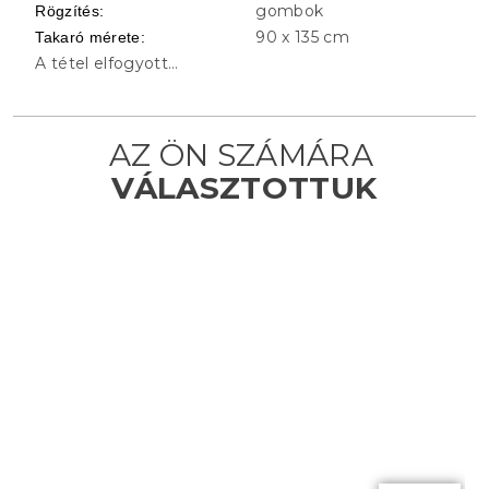
gombok
Rögzítés
:
90 x 135 cm
Takaró mérete
:
A tétel elfogyott…