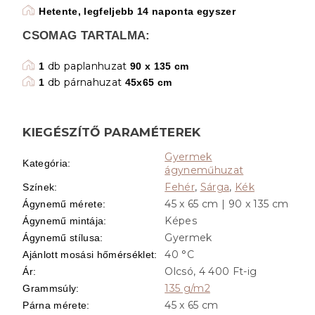
Hetente, legfeljebb 14 naponta egyszer
CSOMAG TARTALMA:
db paplanhuzat
1
90 x 135 cm
db párnahuzat
1
45x65 cm
KIEGÉSZÍTŐ PARAMÉTEREK
Gyermek
Kategória
:
ágyneműhuzat
Fehér
,
Sárga
,
Kék
Színek
:
45 x 65 cm | 90 x 135 cm
Ágynemű mérete
:
Képes
Ágynemű mintája
:
Gyermek
Ágynemű stílusa
:
40 °C
Ajánlott mosási hőmérséklet
:
Olcsó, 4 400 Ft-ig
Ár
:
135 g/m2
Grammsúly
:
45 x 65 cm
Párna mérete
: