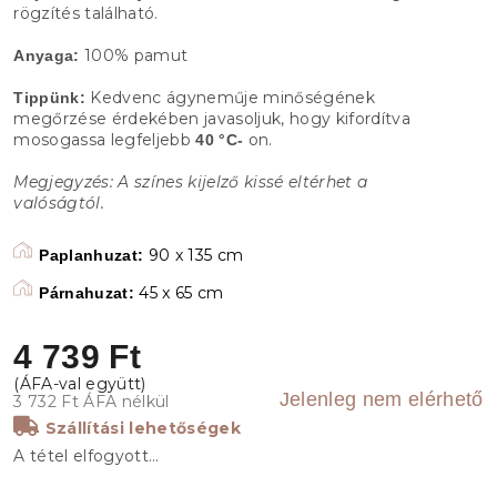
rögzítés található.
100% pamut
Anyaga:
Kedvenc ágyneműje minőségének
Tippünk:
megőrzése érdekében javasoljuk, hogy kifordítva
mosogassa legfeljebb
on.
40 °C-
Megjegyzés: A színes kijelző kissé eltérhet a
valóságtól.
90 x 135 cm
Paplanhuzat:
45 x 65 cm
Párnahuzat:
4 739 Ft
Jelenleg nem elérhető
3 732 Ft ÁFA nélkül
Szállítási lehetőségek
A tétel elfogyott…