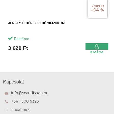
7 909 Ft
–54 %
JERSEY FEHÉR LEPEDŐ 90X200 CM
Raktáron
3 629 Ft
Kosárba
L
á
Kapcsolat
b
l
info
@
scandishop.hu
é
+36 1 500 9393
c
Facebook