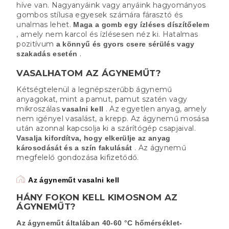
híve van. Nagyanyáink vagy anyáink hagyományos
gombos stílusa egyesek számára fárasztó és
unalmas lehet.
Maga a gomb egy ízléses díszítőelem
, amely nem karcol és ízlésesen néz ki. Hatalmas
pozitívum
a könnyű és gyors csere sérülés vagy
.
szakadás esetén
VASALHATOM AZ ÁGYNEMŰT?
Kétségtelenül a legnépszerűbb ágynemű
anyagokat, mint a pamut, pamut szatén vagy
mikroszálas
. Az egyetlen anyag, amely
vasalni kell
nem igényel vasalást, a krepp. Az ágynemű mosása
után azonnal kapcsolja ki a szárítógép csapjaival.
Vasalja kifordítva, hogy elkerülje az anyag
. Az ágynemű
károsodását és a szín fakulását
megfelelő gondozása kifizetődő.
Az ágyneműt vasalni kell
HÁNY FOKON KELL KIMOSNOM AZ
ÁGYNEMŰT?
Az ágyneműt általában 40-60 °C hőmérséklet-