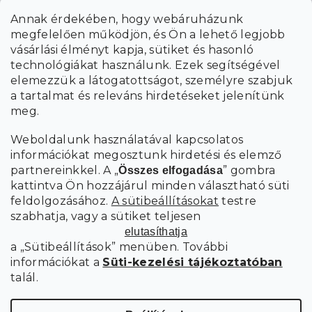
E-mail
Annak érdekében, hogy webáruházunk
megfelelően működjön, és Ön a lehető legjobb
a személyes
A hírlevelekre való feliratkozással egyetértek
vásárlási élményt kapja, sütiket és hasonló
adatok feldolgozásával
.
technológiákat használunk. Ezek segítségével
elemezzük a látogatottságot, személyre szabjuk
FELIRATKOZÁS
a tartalmat és releváns hirdetéseket jelenítünk
meg.
Weboldalunk használatával kapcsolatos
információkat megosztunk hirdetési és elemző
partnereinkkel. A „
” gombra
Összes elfogadása
kattintva Ön hozzájárul minden választható süti
feldolgozásához.
A sütibeállításokat
testre
szabhatja, vagy a sütiket teljesen
elutasíthatja
a „Sütibeállítások” menüben. További
információkat a
Süti-kezelési tájékoztatóban
talál.
Süti
Copyright 2026
SCANDIshop.hu
. Minden jog fenntartva.
beállítások szerkesztése