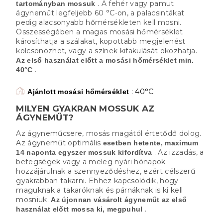
. A fehér vagy pamut
tartományban mossuk
ágyneműt legfeljebb 60 °C-on, a palacsintákat
pedig alacsonyabb hőmérsékleten kell mosni.
Összességében a magas mosási hőmérséklet
károsíthatja a szálakat, kopottabb megjelenést
kölcsönözhet, vagy a színek kifakulását okozhatja.
Az első használat előtt a mosási hőmérséklet min.
.
40°C
: 40°C
Ajánlott mosási hőmérséklet
MILYEN GYAKRAN MOSSUK AZ
ÁGYNEMŰT?
Az ágyneműcsere, mosás magától értetődő dolog.
Az ágyneműt optimális
esetben hetente, maximum
. Az izzadás, a
14 naponta egyszer mossuk kifordítva
betegségek vagy a meleg nyári hónapok
hozzájárulnak a szennyeződéshez, ezért célszerű
gyakrabban takarni. Ehhez kapcsolódik, hogy
maguknak a takaróknak és párnáknak is ki kell
mosniuk.
Az újonnan vásárolt ágyneműt az első
.
használat előtt mossa ki, megpuhul