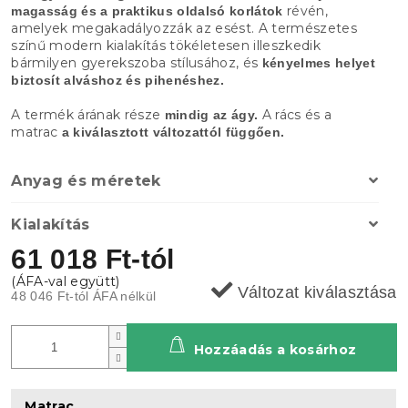
révén,
magasság és a praktikus oldalsó korlátok
amelyek megakadályozzák az esést. A természetes
színű modern kialakítás tökéletesen illeszkedik
bármilyen gyerekszoba stílusához, és
kényelmes helyet
biztosít alváshoz és pihenéshez.
A termék árának része
A rács és a
mindig az ágy.
matrac
a kiválasztott változattól függően.
Anyag és méretek
Kialakítás
61 018 Ft
-tól
Változat kiválasztása
48 046 Ft
-tól ÁFA nélkül
Hozzáadás a kosárhoz
Matrac