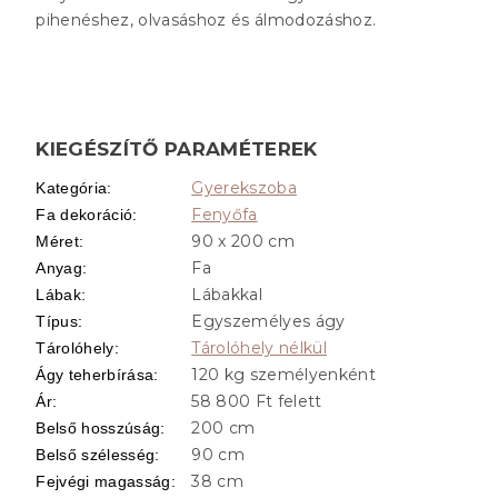
pihenéshez, olvasáshoz és álmodozáshoz.
KIEGÉSZÍTŐ PARAMÉTEREK
Gyerekszoba
Kategória
:
Fenyőfa
Fa dekoráció
:
90 x 200 cm
Méret
:
Fa
Anyag
:
Lábakkal
Lábak
:
Egyszemélyes ágy
Típus
:
Tárolóhely nélkül
Tárolóhely
:
120 kg személyenként
Ágy teherbírása
:
58 800 Ft felett
Ár
:
200 cm
Belső hosszúság
:
90 cm
Belső szélesség
:
38 cm
Fejvégi magasság
: