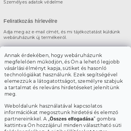
Személyes adatok védelme
Feliratkozás hírlevélre
Adja meg az e-mail címét, és mi tájékoztatást küldünk
webáruházunk új termékeiről.
E-mail
Annak érdekében, hogy webáruházunk
megfelelően működjön, és Ön a lehető legjobb
a személyes
A hírlevelekre való feliratkozással egyetértek
vásárlási élményt kapja, sütiket és hasonló
adatok feldolgozásával
.
technológiákat használunk. Ezek segítségével
elemezzük a látogatottságot, személyre szabjuk
FELIRATKOZÁS
a tartalmat és releváns hirdetéseket jelenítünk
meg.
Weboldalunk használatával kapcsolatos
információkat megosztunk hirdetési és elemző
partnereinkkel. A „
” gombra
Összes elfogadása
kattintva Ön hozzájárul minden választható süti