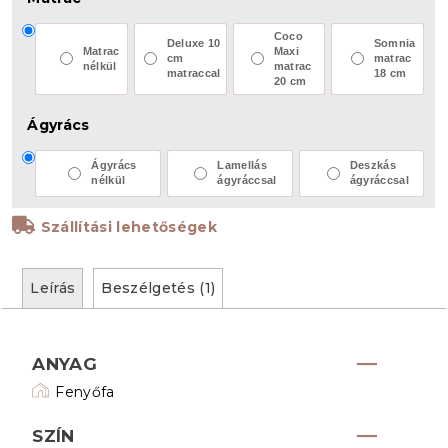
Coco
Deluxe 10
Somnia
Matrac
Maxi
cm
matrac
nélkül
matrac
matraccal
18 cm
20 cm
Ágyrács
Ágyrács
Lamellás
Deszkás
nélkül
ágyráccsal
ágyráccsal
Szállítási lehetőségek
Leírás
Beszélgetés (1)
ANYAG
Fenyőfa
SZÍN