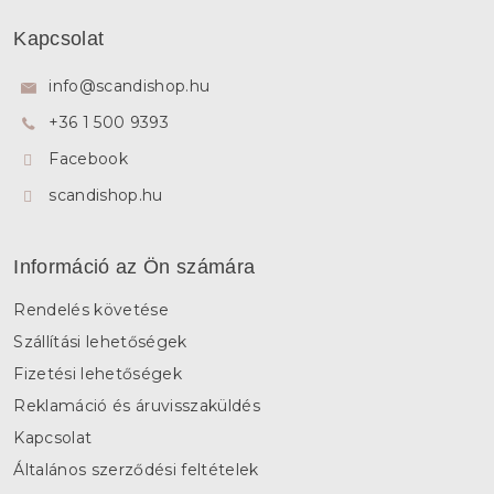
L
á
Kapcsolat
b
l
info
@
scandishop.hu
é
+36 1 500 9393
c
Facebook
scandishop.hu
Információ az Ön számára
Rendelés követése
Szállítási lehetőségek
Fizetési lehetőségek
Reklamáció és áruvisszaküldés
Kapcsolat
Általános szerződési feltételek