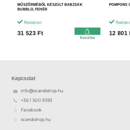
MŰSZŐRMÉBŐL KÉSZÜLT BABZSÁK
POMPONS G
BUBBLO, FEHÉR
Raktáron
Raktár
31 523 Ft
12 801 
Kosárba
L
á
b
Kapcsolat
l
é
info
@
scandishop.hu
c
+36 1 500 9393
Facebook
scandishop.hu