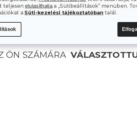
t teljesen
a „Sütibeállítások” menüben. To
elutasíthatja
mációkat a
Süti-kezelési tájékoztatóban
talál.
lítások
Elfog