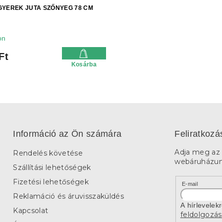
YEREK JUTA SZŐNYEG 78 CM
on
Ft
Kosárba
Információ az Ön számára
Feliratkozá
Adja meg az 
Rendelés követése
webáruházunk
Szállítási lehetőségek
Fizetési lehetőségek
E-mail
Reklamáció és áruvisszaküldés
A hírlevelek
Kapcsolat
feldolgozás