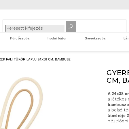
Fürdőszoba
Irodai bútor
Gyerekszoba
Lá
EK FALI TÜKÖR LAPLU 24X38 CM, BAMBUSZ
GYERE
CM, 
A 24x38 c
a játékos
bambuszbó
a belső té
átmérője 
nézelődni 