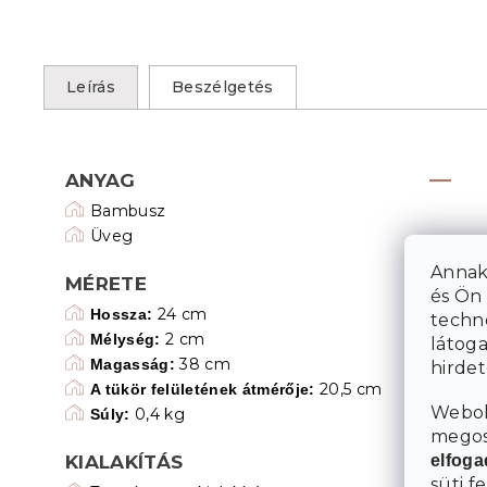
Leírás
Beszélgetés
ANYAG
Bambusz
Üveg
Annak
MÉRETE
és Ön 
24 cm
Hossza:
techn
2 cm
Mélység:
látoga
38 cm
Magasság:
hirde
20,5 cm
A tükör felületének átmérője:
Webol
0,4 kg
Súly:
megosz
elfog
KIALAKÍTÁS
süti f