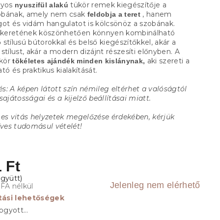
nyos
tükör remek kiegészítője a
nyuszifül alakú
obának, amely nem csak
, hanem
feldobja a teret
got és vidám hangulatot is kölcsönöz a szobának.
keretének köszönhetően könnyen kombinálható
stílusú bútorokkal és belső kiegészítőkkel, akár a
stílust, akár a modern dizájnt részesíti előnyben. A
kör
aki szereti a
tökéletes ajándék minden kislánynak,
tó és praktikus kialakítását.
s: A képen látott szín némileg eltérhet a valóságtól
sajátosságai és a kijelző beállításai miatt.
ges vitás helyzetek megelőzése érdekében, kérjük
íves tudomásul vételét!
 Ft
Jelenleg nem elérhető
ÁFA nélkül
ítási lehetőségek
fogyott…