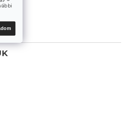
vábbi
adom