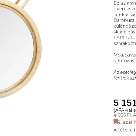
Ez az ara
gyereksz
játékossá
Bambusz 
különböző 
skandináv 
LAPLU tü
szórakozta
Megjegyzé
a fotózás 
Az esetle
fentiek sz
5 151
4 056 Ft 
Száll
A tétel el