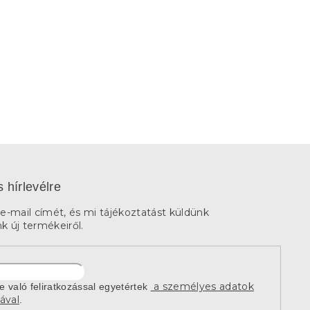
s hírlevélre
e-mail címét, és mi tájékoztatást küldünk
 új termékeiről.
a személyes adatok
re való feliratkozással egyetértek
ával
.