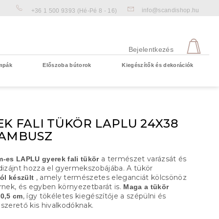
info@scandishop.hu
+36 1 500 9393
(Hé-Pé 8 - 16)
KOS
Bejelentkezés
mpák
Előszoba bútorok
Kiegészítők és dekorációk
Üres kosár
K FALI TÜKÖR LAPLU 24X38
BAMBUSZ
a természet varázsát és
m-es LAPLU gyerek fali tükör
 dizájnt hozza el gyermekszobájába. A tükör
, amely természetes eleganciát kölcsönöz
l készült
rnek, és egyben környezetbarát is.
Maga a tükör
, így tökéletes kiegészítője a szépülni és
20,5 cm
szerető kis hivalkodóknak.