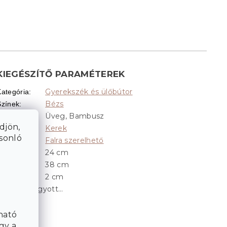
KIEGÉSZÍTŐ PARAMÉTEREK
Gyerekszék és ülőbútor
Kategória
:
Bézs
Színek
:
Üveg, Bambusz
Anyag
:
djön,
Kerek
Alak
:
asonló
Falra szerelhető
Elhelyezés
:
24 cm
Hossz
:
38 cm
Magasság
:
2 cm
Szélesség
:
A tétel elfogyott…
ható
gy a