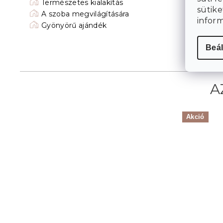
Természetes kialakítás
sütike
A szoba megvilágítására
infor
Gyönyörű ajándék
Beál
Akció