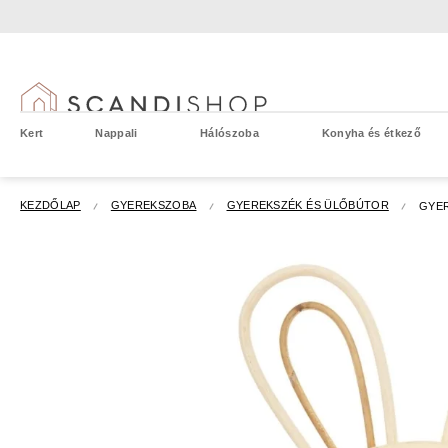
Ugrás
a
fő
tartalomhoz
Kert
Nappali
Hálószoba
Konyha és étkező
KEZDŐLAP
GYEREKSZOBA
GYEREKSZÉK ÉS ÜLŐBÚTOR
GYER