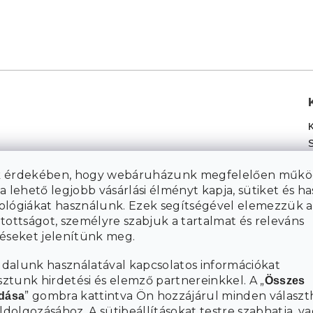
 érdekében, hogy webáruházunk megfelelően műkö
a lehető legjobb vásárlási élményt kapja, sütiket és h
ológiákat használunk. Ezek segítségével elemezzük a
tottságot, személyre szabjuk a tartalmat és releváns
téseket jelenítünk meg.
dalunk használatával kapcsolatos információkat
tunk hirdetési és elemző partnereinkkel. A „
Összes
” gombra kattintva Ön hozzájárul minden választ
adása
eldolgozásához.
A sütibeállításokat
testre szabhatja, va