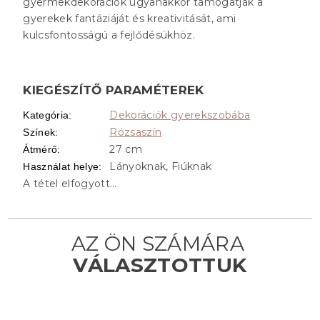
gyermekdekorációk ugyanakkor támogatják a
gyerekek fantáziáját és kreativitását, ami
kulcsfontosságú a fejlődésükhöz.
KIEGÉSZÍTŐ PARAMÉTEREK
Dekorációk gyerekszobába
Kategória
:
Rózsaszín
Színek
:
27 cm
Átmérő
:
Lányoknak, Fiúknak
Használat helye
:
A tétel elfogyott…