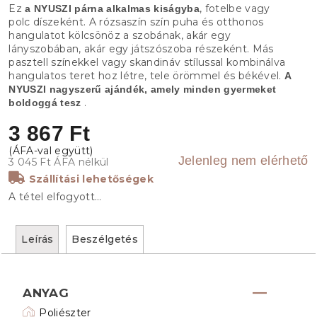
Ez
, fotelbe vagy
a NYUSZI párna alkalmas kiságyba
polc díszeként. A rózsaszín szín puha és otthonos
hangulatot kölcsönöz a szobának, akár egy
lányszobában, akár egy játszószoba részeként. Más
pasztell színekkel vagy skandináv stílussal kombinálva
hangulatos teret hoz létre, tele örömmel és békével.
A
NYUSZI nagyszerű ajándék, amely minden gyermeket
.
boldoggá tesz
3 867 Ft
Jelenleg nem elérhető
3 045 Ft ÁFA nélkül
Szállítási lehetőségek
A tétel elfogyott…
Leírás
Beszélgetés
ANYAG
Poliészter