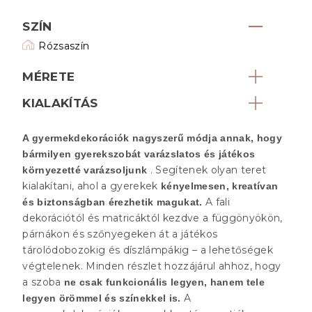
SZÍN
Rózsaszín
MÉRETE
KIALAKÍTÁS
A gyermekdekorációk nagyszerű módja annak, hogy
bármilyen gyerekszobát varázslatos és játékos
. Segítenek olyan teret
környezetté varázsoljunk
kialakítani, ahol a gyerekek
kényelmesen, kreatívan
A fali
és biztonságban érezhetik magukat.
dekorációtól és matricáktól kezdve a függönyökön,
párnákon és szőnyegeken át a játékos
tárolódobozokig és díszlámpákig – a lehetőségek
végtelenek. Minden részlet hozzájárul ahhoz, hogy
a szoba
ne csak funkcionális legyen, hanem tele
A
legyen örömmel és színekkel is.