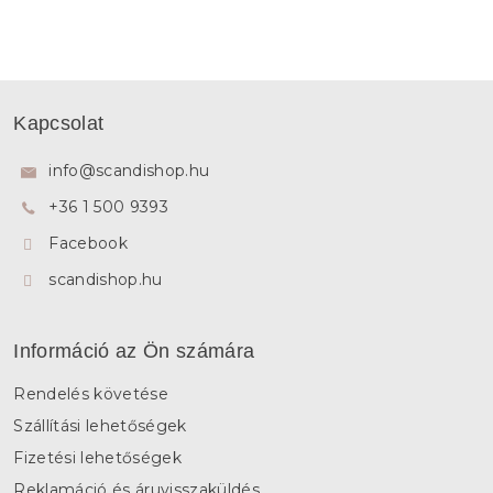
L
á
Kapcsolat
b
l
info
@
scandishop.hu
é
+36 1 500 9393
c
Facebook
scandishop.hu
Információ az Ön számára
Rendelés követése
Szállítási lehetőségek
Fizetési lehetőségek
Reklamáció és áruvisszaküldés