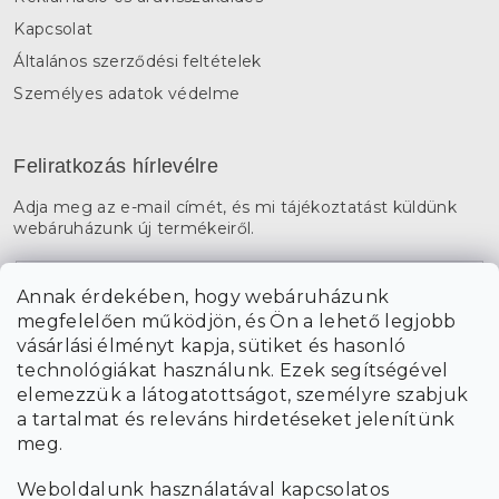
Kapcsolat
Általános szerződési feltételek
Személyes adatok védelme
Feliratkozás hírlevélre
Adja meg az e-mail címét, és mi tájékoztatást küldünk
webáruházunk új termékeiről.
E-mail
Annak érdekében, hogy webáruházunk
megfelelően működjön, és Ön a lehető legjobb
a személyes
A hírlevelekre való feliratkozással egyetértek
vásárlási élményt kapja, sütiket és hasonló
adatok feldolgozásával
.
technológiákat használunk. Ezek segítségével
elemezzük a látogatottságot, személyre szabjuk
FELIRATKOZÁS
a tartalmat és releváns hirdetéseket jelenítünk
meg.
Weboldalunk használatával kapcsolatos