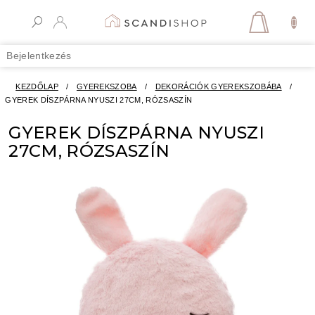
Ugrás
a
KOSÁR
fő
tartalomhoz
Bejelentkezés
KEZDŐLAP
/
GYEREKSZOBA
/
DEKORÁCIÓK GYEREKSZOBÁBA
/
GYEREK DÍSZPÁRNA NYUSZI 27CM, RÓZSASZÍN
GYEREK DÍSZPÁRNA NYUSZI
27CM, RÓZSASZÍN